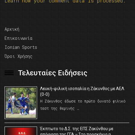
Learn how your comment data is processed.
Αρχική
Επικοινωνία
Ionian Sports
Όροι Χρήσης
Τελευταίες Ειδήσεις
Λευκή-φιλική ισοπαλία η Ζάκυνθος με ΑΕΛ
(0-0)
Η Ζάκυνθος έδωσε το πρώτο δυνατό φιλικό
τεστ της θερινής …
Έκπτωτο το Δ.Σ. της ΕΠΣ Ζακύνθου με
απόφαση της ΓΓΑ – Στο προσκήνιο η