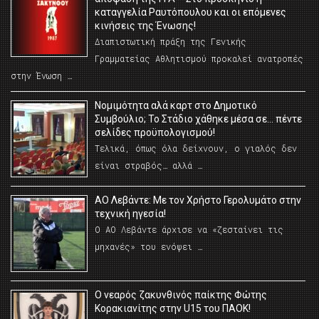
καταγγελία Ραυτόπουλου και οι επόμενες
κινήσεις της Ένωσης!
Διαπιστωτική πράξη της Γενικής
Γραμματείας Αθλητισμού προκαλεί ανατροπές
στην Ένωση …
Νομιμότητα αλά καρτ στο Δημοτικό
Συμβούλιο; Το Στάδιο χάθηκε μέσα σε… πέντε
σελίδες προϋπολογισμού!
Τελικά, όπως όλα δείχνουν, ο γιαλός δεν
είναι στραβός… αλλά …
ΑΟ Λεβάντε: Με τον Χρήστο Γερολυμάτο στην
τεχνική ηγεσία!
Ο ΑΟ Λεβάντε άρχισε να «ζεσταίνει τις
μηχανές» του ενόψει …
O νεαρός ζακυνθινός παίκτης Φώτης
Κορακιανίτης στην U15 του ΠΑΟΚ!