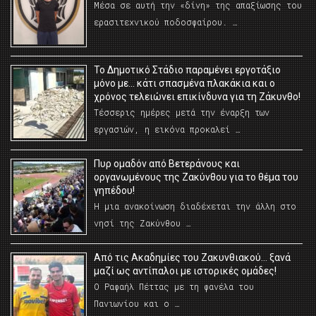
Μέσα σε αυτή την «δίνη» της απαξίωσης του
ερασιτεχνικού ποδοσφαίρου. …
Το Δημοτικό Στάδιο παραμένει εργοτάξιο
μόνο με… κάτι σπασμένα πλακάκια και ο
χρόνος τελειώνει επικίνδυνα για τη Ζάκυνθο!
Τέσσερις ημέρες μετά την έναρξη των
εργασιών, η εικόνα προκαλεί …
Πυρ ομαδόν από Βετεράνους και
οργανωμένους της Ζακύνθου για το θέμα του
γηπέδου!
Η μια ανακοίνωση διαδέχεται την άλλη στο
νησί της Ζακύνθου …
Από τις Ακαδημίες του Ζακυνθιακού… ξανά
μαζί ως αντίπαλοι με ιστορικές ομάδες!
Ο Ραφαήλ Πέττας με τη φανέλα του
Πανιωνίου και ο …