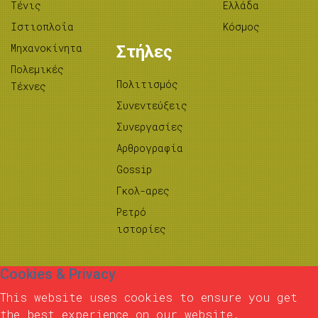
Τένις
Ελλάδα
Ιστιοπλοΐα
Κόσμος
Μηχανοκίνητα
Στήλες
Πολεμικές
Πολιτισμός
Τέχνες
Συνεντεύξεις
Συνεργασίες
Αρθρογραφία
Gossip
Γκολ-αρες
Ρετρό
ιστορίες
Cookies & Privacy
This website uses cookies to ensure you get
the best experience on our website.