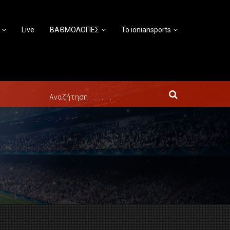
Live
ΒΑΘΜΟΛΟΓΙΕΣ
Το ioniansports