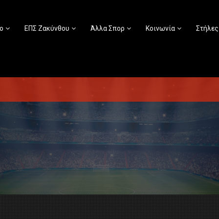
ο
ΕΠΣ Ζακύνθου
Άλλα Σπορ
Κοινωνία
Στήλες