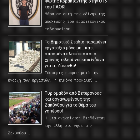
Φώτης Κορακιανίτης στην U15
του ΠΑΟΚ!
Μέσα σε αυτή την «δίνη» της
απαξίωσης του ερασιτεχνικού
ποδοσφαίρου. …
Το Δημοτικό Στάδιο παραμένει
εργοτάξιο μόνο με… κάτι
σπασμένα πλακάκια και ο
χρόνος τελειώνει επικίνδυνα
για τη Ζάκυνθο!
Τέσσερις ημέρες μετά την
έναρξη των εργασιών, η εικόνα προκαλεί …
Πυρ ομαδόν από Βετεράνους
και οργανωμένους της
Ζακύνθου για το θέμα του
γηπέδου!
Η μια ανακοίνωση διαδέχεται
την άλλη στο νησί της
Ζακύνθου …