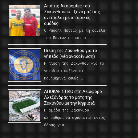
Από τις Ακαδημίες του
Ζακυνθιακού… ξανά μαζί ως
αντίπαλοι με ιστορικές
ομάδες!
Ο Ραφαήλ Πέττας με τη φανέλα
του Πανιωνίου και ο …
Πίεση της Ζακύνθου για το
γήπεδο (νέα ανακοίνωση)
Η πίεση της Ζακύνθου για το
γηπεδικο αυξάνεται
καθημερινά καθώς …
AΠΟΚΛΕΙΣΤΙΚΟ στη Λεωφόρο
Αλεξάνδρας το ματς της
Ζακύνθου με την Κηφισιά!
Η ομάδα της Ζακύνθου
κληρώθηκε να αγωνιστεί εντός
έδρας για …