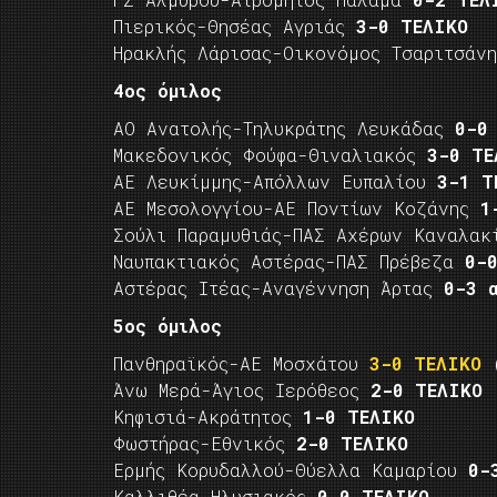
Πιερικός-Θησέας Αγριάς
3-0 ΤΕΛΙΚΟ
Ηρακλής Λάρισας-Οικονόμος Τσαριτσάν
4ος όμιλος
ΑΟ Ανατολής-Τηλυκράτης Λευκάδας
0-0
Μακεδονικός Φούφα-Θιναλιακός
3-0 ΤΕ
ΑΕ Λευκίμμης-Απόλλων Ευπαλίου
3-1 Τ
ΑΕ Μεσολογγίου-ΑΕ Ποντίων Κοζάνης
1
Σούλι Παραμυθιάς-ΠΑΣ Αχέρων Καναλα
Ναυπακτιακός Αστέρας-ΠΑΣ Πρέβεζα
0-
Αστέρας Ιτέας-Αναγέννηση Άρτας
0-3 
5ος όμιλος
Πανθηραϊκός-ΑΕ Μοσχάτου
3-0 ΤΕΛΙΚΟ
Άνω Μερά-Άγιος Ιερόθεος
2-0 ΤΕΛΙΚΟ
Κηφισιά-Ακράτητος
1-0 ΤΕΛΙΚΟ
Φωστήρας-Εθνικός
2-0 ΤΕΛΙΚΟ
Ερμής Κορυδαλλού-Θύελλα Καμαρίου
0-
Καλλιθέα-Ηλυσιακός
0-0 ΤΕΛΙΚΟ