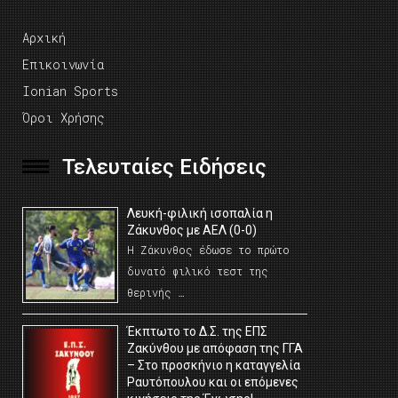
Αρχική
Επικοινωνία
Ionian Sports
Όροι Χρήσης
Τελευταίες Ειδήσεις
Λευκή-φιλική ισοπαλία η
Ζάκυνθος με ΑΕΛ (0-0)
Η Ζάκυνθος έδωσε το πρώτο
δυνατό φιλικό τεστ της
θερινής …
Έκπτωτο το Δ.Σ. της ΕΠΣ
Ζακύνθου με απόφαση της ΓΓΑ
– Στο προσκήνιο η καταγγελία
Ραυτόπουλου και οι επόμενες