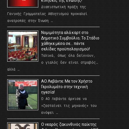
κινήσεις της Ένωσης!
Διαπιστωτική πράξη της
Γενικής Γραμματείας Αθλητισμού προκαλεί
ανατροπές στην Ένωση …
Νομιμότητα αλά καρτ στο
Δημοτικό Συμβούλιο; Το Στάδιο
χάθηκε μέσα σε… πέντε
σελίδες προϋπολογισμού!
Τελικά, όπως όλα δείχνουν,
ο γιαλός δεν είναι στραβός…
αλλά …
ΑΟ Λεβάντε: Με τον Χρήστο
Γερολυμάτο στην τεχνική
ηγεσία!
Ο ΑΟ Λεβάντε άρχισε να
«ζεσταίνει τις μηχανές» του
ενόψει …
O νεαρός ζακυνθινός παίκτης