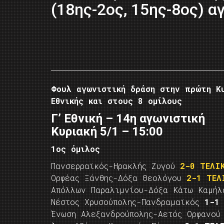
(18ης-2ος, 15ης-8ος) α
Φουλ αγωνιστική δράση στην πρώτη Κ
Εθνικής και στους 8 ομίλους
Γ’ Εθνική – 14η αγωνιστική
Κυριακή 5/1 – 15:00
1ος όμιλος
Πανσερραϊκός-Ηρακλής Ζυγού
2-0 ΤΕΛΙ
Ορφέας Ξάνθης-Δόξα Θεολόγου
2-1 ΤΕΛ
Απόλλων Παραλιμνίου-Δόξα Κάτω Καμή
Νέστος Χρυσούπολης-Πανδραμαϊκός
1-1
Ένωση Αλεξανδρούπολης-Αετός Ορφανο