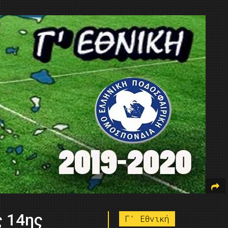
ς 14ης
Γ' Εθνική