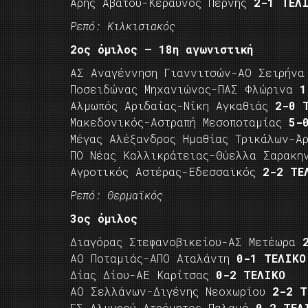
Άρης Αβάτου-Κεραυνός Πέρνης
2-1 ΤΕΛ
Ρεπό: Κιλκισιακός
2ος όμιλος – 18η αγωνιστική
ΑΣ Αναγέννηση Γιαννιτσών-ΑΟ Σειρήν
Ποσειδώνας Μηχανιώνας-ΠΑΣ Φλώρινα
1
Αλμωπός Αριδαίας-Νίκη Αγκαθιάς
2-0 
Μακεδονικός-Αστραπή Μεσοποταμίας
5-
Μέγας Αλέξανδρος Ημαθίας Τρικάλων-Ά
ΠΟ Νέας Καλλικράτειας-Θύελλα Σαρακ
Αγροτικός Αστέρας-Εδεσσαϊκός
2-2 ΤΕ
Ρεπό: Θερμαϊκός
3ος όμιλος
Διαγόρας Στεφανοβικείου-ΑΣ Μετέωρα
ΑΟ Ποταμιάς-ΑΠΟ Αταλάντη
0-1 ΤΕΛΙΚΟ
Δίας Δίου-ΑΕ Καρίτσας
0-2 ΤΕΛΙΚΟ
ΑΟ Σελλάνων-Διγένης Νεοχωρίου
2-2 Τ
ΓΣ Αλμυρού-Ατρόμητος Παλαμά
0-2 ΤΕΛ