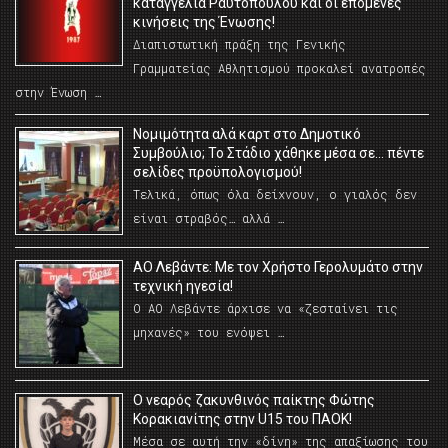
καταγγελία Ραυτόπουλου και οι επόμενες
κινήσεις της Ένωσης!
Διαπιστωτική πράξη της Γενικής
Γραμματείας Αθλητισμού προκαλεί ανατροπές
στην Ένωση …
Νομιμότητα αλά καρτ στο Δημοτικό
Συμβούλιο; Το Στάδιο χάθηκε μέσα σε… πέντε
σελίδες προϋπολογισμού!
Τελικά, όπως όλα δείχνουν, ο γιαλός δεν
είναι στραβός… αλλά …
ΑΟ Λεβάντε: Με τον Χρήστο Γερολυμάτο στην
τεχνική ηγεσία!
Ο ΑΟ Λεβάντε άρχισε να «ζεσταίνει τις
μηχανές» του ενόψει …
O νεαρός ζακυνθινός παίκτης Φώτης
Κορακιανίτης στην U15 του ΠΑΟΚ!
Μέσα σε αυτή την «δίνη» της απαξίωσης του