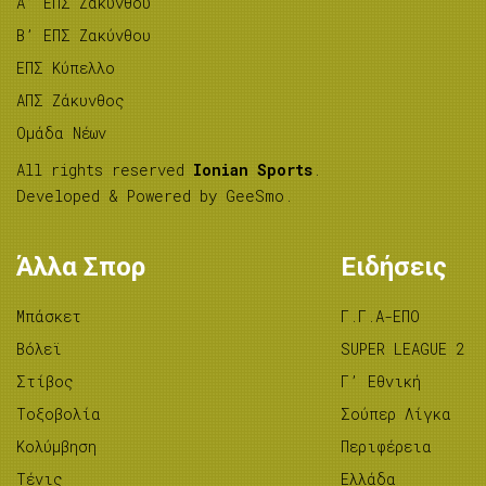
A’ ΕΠΣ Ζακύνθου
B’ ΕΠΣ Ζακύνθου
ΕΠΣ Κύπελλο
ΑΠΣ Ζάκυνθος
Ομάδα Νέων
All rights reserved
Ionian Sports
.
Developed & Powered by
GeeSmo
.
Άλλα Σπορ
Ειδήσεις
Μπάσκετ
Γ.Γ.Α-ΕΠΟ
Βόλεϊ
SUPER LEAGUE 2
Στίβος
Γ’ Εθνική
Tοξοβολία
Σούπερ Λίγκα
Κολύμβηση
Περιφέρεια
Τένις
Ελλάδα