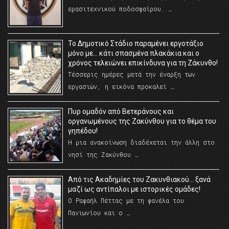
ερασιτεχνικού ποδοσφαίρου. …
Το Δημοτικό Στάδιο παραμένει εργοτάξιο
μόνο με… κάτι σπασμένα πλακάκια και ο
χρόνος τελειώνει επικίνδυνα για τη Ζάκυνθο!
Τέσσερις ημέρες μετά την έναρξη των
εργασιών, η εικόνα προκαλεί …
Πυρ ομαδόν από Βετεράνους και
οργανωμένους της Ζακύνθου για το θέμα του
γηπέδου!
Η μια ανακοίνωση διαδέχεται την άλλη στο
νησί της Ζακύνθου …
Από τις Ακαδημίες του Ζακυνθιακού… ξανά
μαζί ως αντίπαλοι με ιστορικές ομάδες!
Ο Ραφαήλ Πέττας με τη φανέλα του
Πανιωνίου και ο …