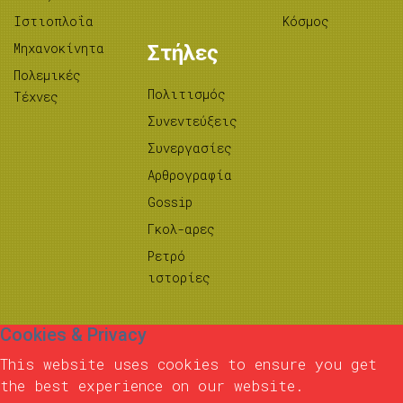
Ιστιοπλοΐα
Κόσμος
Μηχανοκίνητα
Στήλες
Πολεμικές
Πολιτισμός
Τέχνες
Συνεντεύξεις
Συνεργασίες
Αρθρογραφία
Gossip
Γκολ-αρες
Ρετρό
ιστορίες
Cookies & Privacy
This website uses cookies to ensure you get
the best experience on our website.