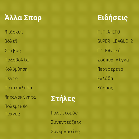
Άλλα Σπορ
Ειδήσεις
Μπάσκετ
Γ.Γ.Α-ΕΠΟ
Βόλεϊ
SUPER LEAGUE 2
Στίβος
Γ’ Εθνική
Tοξοβολία
Σούπερ Λίγκα
Κολύμβηση
Περιφέρεια
Τένις
Ελλάδα
Ιστιοπλοΐα
Κόσμος
Μηχανοκίνητα
Στήλες
Πολεμικές
Πολιτισμός
Τέχνες
Συνεντεύξεις
Συνεργασίες