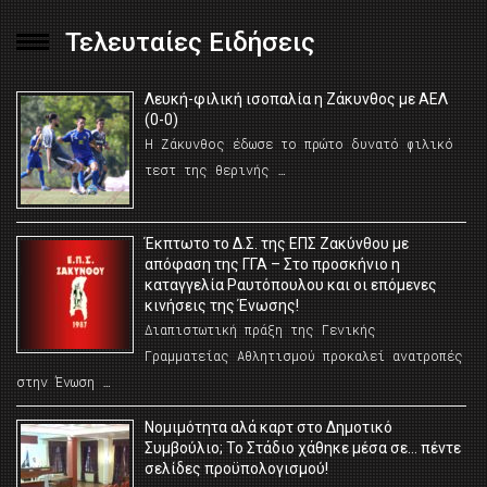
Τελευταίες Ειδήσεις
Λευκή-φιλική ισοπαλία η Ζάκυνθος με ΑΕΛ
(0-0)
Η Ζάκυνθος έδωσε το πρώτο δυνατό φιλικό
τεστ της θερινής …
Έκπτωτο το Δ.Σ. της ΕΠΣ Ζακύνθου με
απόφαση της ΓΓΑ – Στο προσκήνιο η
καταγγελία Ραυτόπουλου και οι επόμενες
κινήσεις της Ένωσης!
Διαπιστωτική πράξη της Γενικής
Γραμματείας Αθλητισμού προκαλεί ανατροπές
στην Ένωση …
Νομιμότητα αλά καρτ στο Δημοτικό
Συμβούλιο; Το Στάδιο χάθηκε μέσα σε… πέντε
σελίδες προϋπολογισμού!