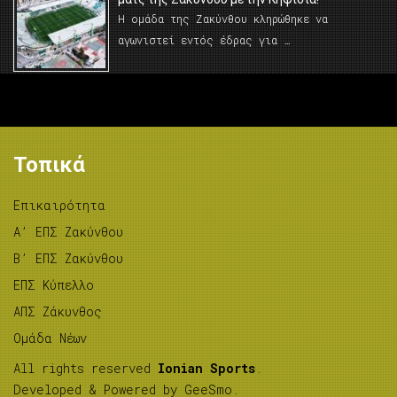
Η ομάδα της Ζακύνθου κληρώθηκε να
αγωνιστεί εντός έδρας για …
Τοπικά
Επικαιρότητα
A’ ΕΠΣ Ζακύνθου
B’ ΕΠΣ Ζακύνθου
ΕΠΣ Κύπελλο
ΑΠΣ Ζάκυνθος
Ομάδα Νέων
All rights reserved
Ionian Sports
.
Developed & Powered by
GeeSmo
.