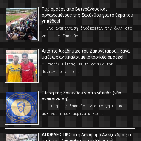
Πυρ ομαδόν από Βετεράνους και
οργανωμένους της Ζακύνθου για το θέμα του
γηπέδου!
Η μια ανακοίνωση διαδέχεται την άλλη στο
νησί της Ζακύνθου …
Από τις Ακαδημίες του Ζακυνθιακού… ξανά
μαζί ως αντίπαλοι με ιστορικές ομάδες!
Ο Ραφαήλ Πέττας με τη φανέλα του
Πανιωνίου και ο …
Πίεση της Ζακύνθου για το γήπεδο (νέα
ανακοίνωση)
Η πίεση της Ζακύνθου για το γηπεδικο
αυξάνεται καθημερινά καθώς …
AΠΟΚΛΕΙΣΤΙΚΟ στη Λεωφόρο Αλεξάνδρας το
ματς της Ζακύνθου με την Κηφισιά!