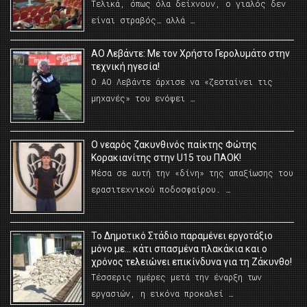
Τελικά, όπως όλα δείχνουν, ο γιαλός δεν
είναι στραβός… αλλά …
ΑΟ Λεβάντε: Με τον Χρήστο Γερολυμάτο στην
τεχνική ηγεσία!
Ο ΑΟ Λεβάντε άρχισε να «ζεσταίνει τις
μηχανές» του ενόψει …
O νεαρός ζακυνθινός παίκτης Φώτης
Κορακιανίτης στην U15 του ΠΑΟΚ!
Μέσα σε αυτή την «δίνη» της απαξίωσης του
ερασιτεχνικού ποδοσφαίρου. …
Το Δημοτικό Στάδιο παραμένει εργοτάξιο
μόνο με… κάτι σπασμένα πλακάκια και ο
χρόνος τελειώνει επικίνδυνα για τη Ζάκυνθο!
Τέσσερις ημέρες μετά την έναρξη των
εργασιών, η εικόνα προκαλεί …