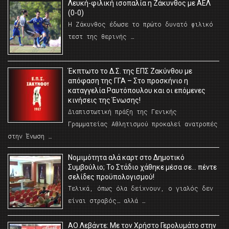
Λευκή-φιλική ισοπαλία η Ζάκυνθος με ΑΕΛ
(0-0)
Η Ζάκυνθος έδωσε το πρώτο δυνατό φιλικό
τεστ της θερινής …
Έκπτωτο το Δ.Σ. της ΕΠΣ Ζακύνθου με
απόφαση της ΓΓΑ – Στο προσκήνιο η
καταγγελία Ραυτόπουλου και οι επόμενες
κινήσεις της Ένωσης!
Διαπιστωτική πράξη της Γενικής
Γραμματείας Αθλητισμού προκαλεί ανατροπές
στην Ένωση …
Νομιμότητα αλά καρτ στο Δημοτικό
Συμβούλιο; Το Στάδιο χάθηκε μέσα σε… πέντε
σελίδες προϋπολογισμού!
Τελικά, όπως όλα δείχνουν, ο γιαλός δεν
είναι στραβός… αλλά …
ΑΟ Λεβάντε: Με τον Χρήστο Γερολυμάτο στην