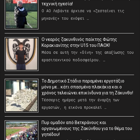
τεχνική ηγεσία!
Ο ΑΟ Λεβάντε άρχισε να «ζεσταίνει τις
μηχανές» του ενόψει …
O νεαρός ζακυνθινός παίκτης Φώτης
Κορακιανίτης στην U15 του ΠΑΟΚ!
Μέσα σε αυτή την «δίνη» της απαξίωσης του
ερασιτεχνικού ποδοσφαίρου. …
Το Δημοτικό Στάδιο παραμένει εργοτάξιο
μόνο με… κάτι σπασμένα πλακάκια και ο
χρόνος τελειώνει επικίνδυνα για τη Ζάκυνθο!
Τέσσερις ημέρες μετά την έναρξη των
εργασιών, η εικόνα προκαλεί …
Πυρ ομαδόν από Βετεράνους και
οργανωμένους της Ζακύνθου για το θέμα του
γηπέδου!