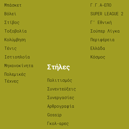
Μπάσκετ
Γ.Γ.Α-ΕΠΟ
Βόλεϊ
SUPER LEAGUE 2
Στίβος
Γ’ Εθνική
Tοξοβολία
Σούπερ Λίγκα
Κολύμβηση
Περιφέρεια
Τένις
Ελλάδα
Ιστιοπλοΐα
Κόσμος
Μηχανοκίνητα
Στήλες
Πολεμικές
Πολιτισμός
Τέχνες
Συνεντεύξεις
Συνεργασίες
Αρθρογραφία
Gossip
Γκολ-αρες