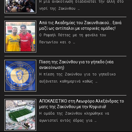
Η μια ανακοίνωση διαδέχεται την άλλη στο
νησί της Ζακύνθου …
Από τις Ακαδημίες του Ζακυνθιακού… ξανά
μαζί ως αντίπαλοι με ιστορικές ομάδες!
Ο Ραφαήλ Πέττας με τη φανέλα του
Πανιωνίου και ο …
Πίεση της Ζακύνθου για το γήπεδο (νέα
ανακοίνωση)
Η πίεση της Ζακύνθου για το γηπεδικο
αυξάνεται καθημερινά καθώς …
AΠΟΚΛΕΙΣΤΙΚΟ στη Λεωφόρο Αλεξάνδρας το
ματς της Ζακύνθου με την Κηφισιά!
Η ομάδα της Ζακύνθου κληρώθηκε να
αγωνιστεί εντός έδρας για …