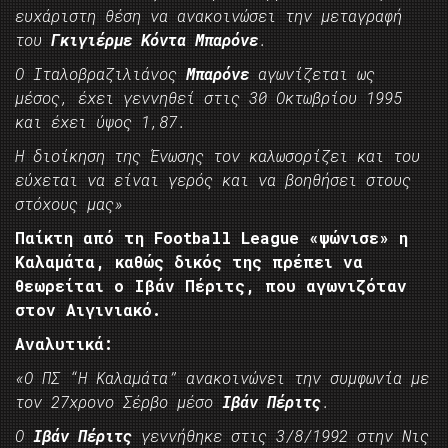
ευχάριστη θέση να ανακοινώσει την μεταγραφή
του
Γκιγιέρμε Κόντα Μπαρόνε
.
O Ιταλοβραζιλιάνος
Mπαρόνε
αγωνίζεται ως
μέσος, έχει γεννηθεί στις 30 Οκτωβρίου 1995
και έχει ύψος 1,87.
Η διοίκηση της Ένωσης τον καλωσορίζει και του
εύχεται να είναι γερός και να βοηθήσει στους
στόχους μας»
Παίκτη από τη Football League «ψώνισε» η
Καλαμάτα, καθώς δικός της πρέπει να
θεωρείται ο Ιβάν Πέριτς, που αγωνιζόταν
στον Αιγινιακό.
Αναλυτικά:
«Ο ΠΣ “Η Καλαμάτα” ανακοινώνει την συμφωνία με
τον 27χρονο Σέρβο μέσο
Ιβάν Πέριτς
.
Ο
Ιβάν Πέριτς
γεννήθηκε στις 3/8/1992 στην Νις