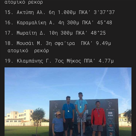
ατομικό ρεκορ
15. Ακτύπη Αλ. 6η 1.000μ ΠΚΑ’ 3’37”37
16. Καραμαλίκη Α. 4η 300μ ΠΚΑ’ 45”48
17. Μωραίτη Δ. 10η 300μ ΠΚΑ’ 48”25
18. Μουσάι Μ. 3η σφα’ιρα ΠΚΑ’ 9.49μ
ατομικό ρεκόρ
19. Κλαμπάνης Γ. 7ος Μήκος ΠΠΑ’ 4.77μ