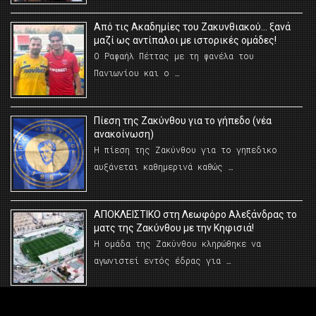
Από τις Ακαδημίες του Ζακυνθιακού… ξανά
μαζί ως αντίπαλοι με ιστορικές ομάδες!
Ο Ραφαήλ Πέττας με τη φανέλα του
Πανιωνίου και ο …
Πίεση της Ζακύνθου για το γήπεδο (νέα
ανακοίνωση)
Η πίεση της Ζακύνθου για το γηπεδικο
αυξάνεται καθημερινά καθώς …
AΠΟΚΛΕΙΣΤΙΚΟ στη Λεωφόρο Αλεξάνδρας το
ματς της Ζακύνθου με την Κηφισιά!
Η ομάδα της Ζακύνθου κληρώθηκε να
αγωνιστεί εντός έδρας για …