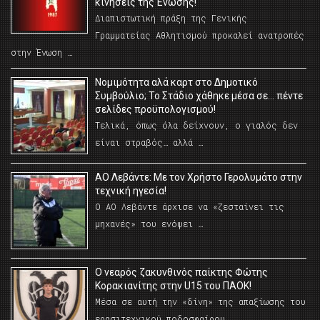
κινήσεις της Ένωσης!
Διαπιστωτική πράξη της Γενικής
Γραμματείας Αθλητισμού προκαλεί ανατροπές
στην Ένωση …
Νομιμότητα αλά καρτ στο Δημοτικό
Συμβούλιο; Το Στάδιο χάθηκε μέσα σε… πέντε
σελίδες προϋπολογισμού!
Τελικά, όπως όλα δείχνουν, ο γιαλός δεν
είναι στραβός… αλλά …
ΑΟ Λεβάντε: Με τον Χρήστο Γερολυμάτο στην
τεχνική ηγεσία!
Ο ΑΟ Λεβάντε άρχισε να «ζεσταίνει τις
μηχανές» του ενόψει …
O νεαρός ζακυνθινός παίκτης Φώτης
Κορακιανίτης στην U15 του ΠΑΟΚ!
Μέσα σε αυτή την «δίνη» της απαξίωσης του
ερασιτεχνικού ποδοσφαίρου. …