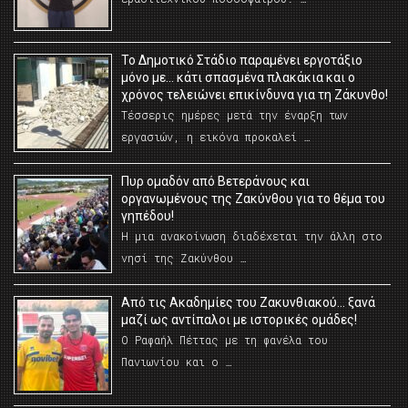
Το Δημοτικό Στάδιο παραμένει εργοτάξιο
μόνο με… κάτι σπασμένα πλακάκια και ο
χρόνος τελειώνει επικίνδυνα για τη Ζάκυνθο!
Τέσσερις ημέρες μετά την έναρξη των
εργασιών, η εικόνα προκαλεί …
Πυρ ομαδόν από Βετεράνους και
οργανωμένους της Ζακύνθου για το θέμα του
γηπέδου!
Η μια ανακοίνωση διαδέχεται την άλλη στο
νησί της Ζακύνθου …
Από τις Ακαδημίες του Ζακυνθιακού… ξανά
μαζί ως αντίπαλοι με ιστορικές ομάδες!
Ο Ραφαήλ Πέττας με τη φανέλα του
Πανιωνίου και ο …