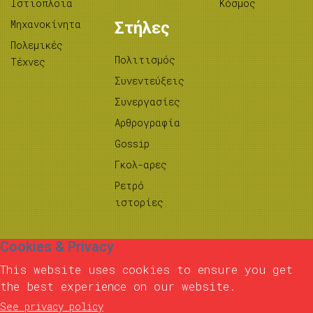
Ιστιοπλοΐα
Κόσμος
Μηχανοκίνητα
Στήλες
Πολεμικές
Πολιτισμός
Τέχνες
Συνεντεύξεις
Συνεργασίες
Αρθρογραφία
Gossip
Γκολ-αρες
Ρετρό
ιστορίες
Cookies & Privacy
This website uses cookies to ensure you get
the best experience on our website.
See privacy policy