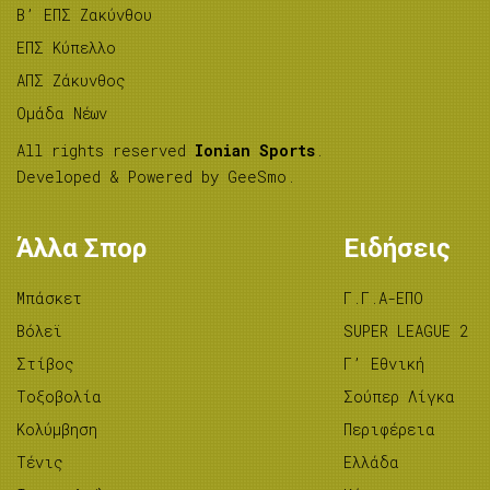
B’ ΕΠΣ Ζακύνθου
ΕΠΣ Κύπελλο
ΑΠΣ Ζάκυνθος
Ομάδα Νέων
All rights reserved
Ionian Sports
.
Developed & Powered by
GeeSmo
.
Άλλα Σπορ
Ειδήσεις
Μπάσκετ
Γ.Γ.Α-ΕΠΟ
Βόλεϊ
SUPER LEAGUE 2
Στίβος
Γ’ Εθνική
Tοξοβολία
Σούπερ Λίγκα
Κολύμβηση
Περιφέρεια
Τένις
Ελλάδα