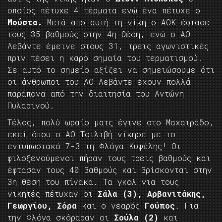
οποίος πέτυχε 4 τέρματα ενώ ένα πέτυχε ο
Μούστα.
Μετά από αυτή τη νίκη ο ΑΟΚ έφτασε
τους 35 βαθμούς στην 4η θέση, ενώ ο ΑΟ
Λεβάντε έμεινε στους 31, τρεις αγωνιστικές
πριν πέσει η καρό σημαία του τερματισμού.
Σε αυτό το σημείο αξίζει να σημειώσουμε ότι
οι άνθρωποι του ΑΟ Λεβάντε έχουν πολλά
παράπονα από την διαιτησία του Αντώνη
Πυλαρινού.
Τέλος, πολύ ωραίο ματς έγινε στο Μαχαιράδο,
εκεί όπου ο ΑΟ Τσιλιβή νίκησε με το
εντυπωσιακό 7-3 τη Φλόγα Κυψέλης! Οι
φιλοξενούμενοι πήραν τους τρεις βαθμούς και
έφτασαν τους 40 βαθμούς και βρίσκονται στην
3η θέση του πίνακα. Τα γκολ για τους
νικητές πέτυχαν οι
Σάλα (3), Αρβανιτάκης,
Γεωργίου, Σόρα
και ο νεαρός
Γούπος
. Για
την Φλόγα σκόραραν οι
Σούλα (2)
και