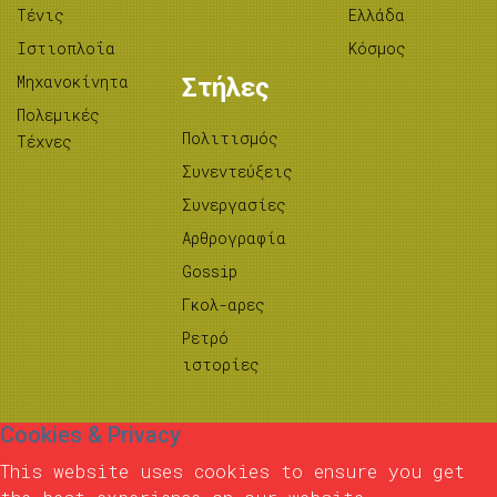
Τένις
Ελλάδα
Ιστιοπλοΐα
Κόσμος
Μηχανοκίνητα
Στήλες
Πολεμικές
Πολιτισμός
Τέχνες
Συνεντεύξεις
Συνεργασίες
Αρθρογραφία
Gossip
Γκολ-αρες
Ρετρό
ιστορίες
Cookies & Privacy
This website uses cookies to ensure you get