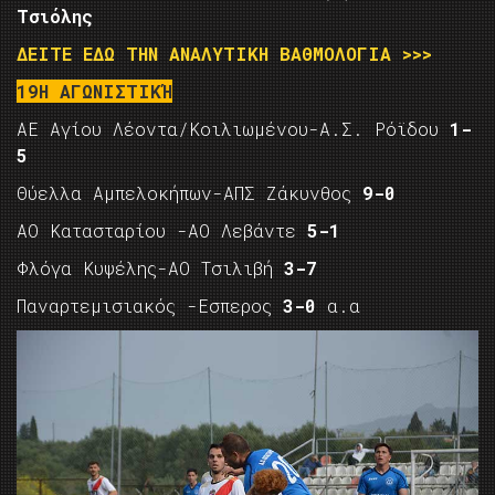
Τσιόλης
ΔΕΙΤΕ ΕΔΩ ΤΗΝ ΑΝΑΛΥΤΙΚΗ ΒΑΘΜΟΛΟΓΙΑ >>>
19Η ΑΓΩΝΙΣΤΙΚΉ
ΑΕ Αγίου Λέοντα/Κοιλιωμένου-Α.Σ. Ρόϊδου
1-
5
Θύελλα Αμπελοκήπων-ΑΠΣ Ζάκυνθος
9-0
ΑΟ Κατασταρίου -ΑΟ Λεβάντε
5-1
Φλόγα Κυψέλης-ΑΟ Τσιλιβή
3-7
Παναρτεμισιακός -Εσπερος
3-0
α.α