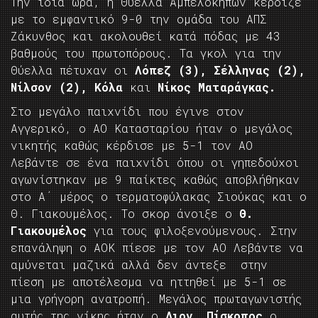
Την ίδια ώρα, η Θύελλα Αμπελοκήπων κέρδιζε
με το εμφαντικό 9-0 την ομάδα του ΑΠΣ
Ζάκυνθος και ακολουθεί κατά πόδας με 43
βαθμούς του πρωτοπόρους. Τα γκολ για την
Θύελλα πέτυχαν οι
Λόπεζ (3), Σέλληνας (2),
Νίλσον (2), Κόλα
και
Νίκος Ματαράγκας.
Στο μεγάλο παιχνίδι που έγινε στον
Αγγερικό, ο ΑΟ Κατασταρίου ήταν ο μεγάλος
νικητής καθώς κέρδισε με 5-1 τον ΑΟ
Λεβάντε σε ένα παιχνίδι όπου οι γηπεδούχοι
αγωνίστηκαν με 9 παίκτες καθώς αποβλήθηκαν
στο Α΄ μέρος ο τερματοφύλακας Σιούκας και ο
Θ. Γιακουμέλος. Το σκορ άνοιξε ο
Θ.
Γιακουμέλος
για τους φιλοξενούμενους. Στην
επανάληψη ο ΑΟΚ πίεσε με τον ΑΟ Λεβάντε να
αμύνεται μαζικά αλλά δεν άντεξε στην
πίεση με αποτέλεσμα να ηττηθεί με 5-1 σε
μια γρήγορη ανατροπή. Μεγάλος πρωταγωνιστής
αυτής της νίκης ήταν ο
Διον. Πίσκοπος
ο