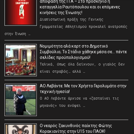
απόφαση της ΓΓΑ – Στο προσκήνιο η
καταγγελία Ραυτόπουλου και οι επόμενες
κινήσεις της Ένωσης!
Διαπιστωτική πράξη της Γενικής
Γραμματείας Αθλητισμού προκαλεί ανατροπές
στην Ένωση …
Νομιμότητα αλά καρτ στο Δημοτικό
Συμβούλιο; Το Στάδιο χάθηκε μέσα σε… πέντε
σελίδες προϋπολογισμού!
Τελικά, όπως όλα δείχνουν, ο γιαλός δεν
είναι στραβός… αλλά …
ΑΟ Λεβάντε: Με τον Χρήστο Γερολυμάτο στην
τεχνική ηγεσία!
Ο ΑΟ Λεβάντε άρχισε να «ζεσταίνει τις
μηχανές» του ενόψει …
O νεαρός ζακυνθινός παίκτης Φώτης
Κορακιανίτης στην U15 του ΠΑΟΚ!