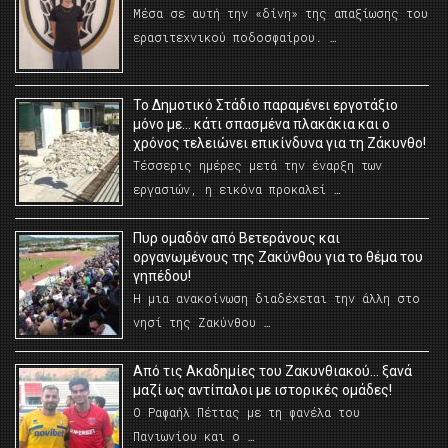
Μέσα σε αυτή την «δίνη» της απαξίωσης του
ερασιτεχνικού ποδοσφαίρου. …
Το Δημοτικό Στάδιο παραμένει εργοτάξιο
μόνο με… κάτι σπασμένα πλακάκια και ο
χρόνος τελειώνει επικίνδυνα για τη Ζάκυνθο!
Τέσσερις ημέρες μετά την έναρξη των
εργασιών, η εικόνα προκαλεί …
Πυρ ομαδόν από Βετεράνους και
οργανωμένους της Ζακύνθου για το θέμα του
γηπέδου!
Η μια ανακοίνωση διαδέχεται την άλλη στο
νησί της Ζακύνθου …
Από τις Ακαδημίες του Ζακυνθιακού… ξανά
μαζί ως αντίπαλοι με ιστορικές ομάδες!
Ο Ραφαήλ Πέττας με τη φανέλα του
Πανιωνίου και ο …