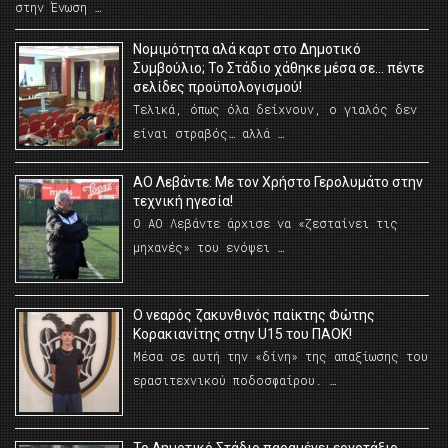
στην Ένωση …
Νομιμότητα αλά καρτ στο Δημοτικό
Συμβούλιο; Το Στάδιο χάθηκε μέσα σε… πέντε
σελίδες προϋπολογισμού!
Τελικά, όπως όλα δείχνουν, ο γιαλός δεν
είναι στραβός… αλλά …
ΑΟ Λεβάντε: Με τον Χρήστο Γερολυμάτο στην
τεχνική ηγεσία!
Ο ΑΟ Λεβάντε άρχισε να «ζεσταίνει τις
μηχανές» του ενόψει …
O νεαρός ζακυνθινός παίκτης Φώτης
Κορακιανίτης στην U15 του ΠΑΟΚ!
Μέσα σε αυτή την «δίνη» της απαξίωσης του
ερασιτεχνικού ποδοσφαίρου. …