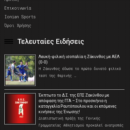
Επικοινωνία
Ionian Sports
Όροι Χρήσης
Τελευταίες Ειδήσεις
Λευκή-φιλική ισοπαλία η Ζάκυνθος με ΑΕΛ
(0-0)
Η Ζάκυνθος έδωσε το πρώτο δυνατό φιλικό
τεστ της θερινής …
Έκπτωτο το Δ.Σ. της ΕΠΣ Ζακύνθου με
απόφαση της ΓΓΑ – Στο προσκήνιο η
καταγγελία Ραυτόπουλου και οι επόμενες
κινήσεις της Ένωσης!
Διαπιστωτική πράξη της Γενικής
Γραμματείας Αθλητισμού προκαλεί ανατροπές