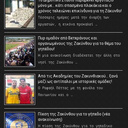
Το Δημοτικό Στάδιο παραμένει εργοτάξιο
μόνο με… κάτι σπασμένα πλακάκια και ο
χρόνος τελειώνει επικίνδυνα για τη Ζάκυνθο!
Τέσσερις ημέρες μετά την έναρξη των
εργασιών, η εικόνα προκαλεί …
Πυρ ομαδόν από Βετεράνους και
οργανωμένους της Ζακύνθου για το θέμα του
γηπέδου!
Η μια ανακοίνωση διαδέχεται την άλλη στο
νησί της Ζακύνθου …
Από τις Ακαδημίες του Ζακυνθιακού… ξανά
μαζί ως αντίπαλοι με ιστορικές ομάδες!
Ο Ραφαήλ Πέττας με τη φανέλα του
Πανιωνίου και ο …
Πίεση της Ζακύνθου για το γήπεδο (νέα
ανακοίνωση)
Η πίεση της Ζακύνθου για το γηπεδικο