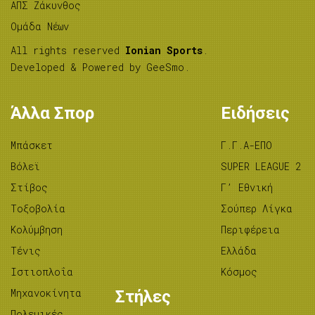
ΑΠΣ Ζάκυνθος
Ομάδα Νέων
All rights reserved
Ionian Sports
.
Developed & Powered by
GeeSmo
.
Άλλα Σπορ
Ειδήσεις
Μπάσκετ
Γ.Γ.Α-ΕΠΟ
Βόλεϊ
SUPER LEAGUE 2
Στίβος
Γ’ Εθνική
Tοξοβολία
Σούπερ Λίγκα
Κολύμβηση
Περιφέρεια
Τένις
Ελλάδα
Ιστιοπλοΐα
Κόσμος
Μηχανοκίνητα
Στήλες
Πολεμικές