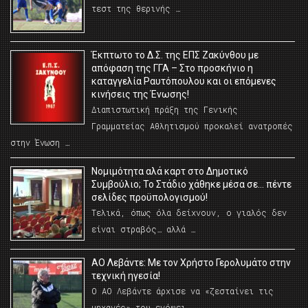
τεστ της θερινής …
Έκπτωτο το Δ.Σ. της ΕΠΣ Ζακύνθου με
απόφαση της ΓΓΑ – Στο προσκήνιο η
καταγγελία Ραυτόπουλου και οι επόμενες
κινήσεις της Ένωσης!
Διαπιστωτική πράξη της Γενικής
Γραμματείας Αθλητισμού προκαλεί ανατροπές
στην Ένωση …
Νομιμότητα αλά καρτ στο Δημοτικό
Συμβούλιο; Το Στάδιο χάθηκε μέσα σε… πέντε
σελίδες προϋπολογισμού!
Τελικά, όπως όλα δείχνουν, ο γιαλός δεν
είναι στραβός… αλλά …
ΑΟ Λεβάντε: Με τον Χρήστο Γερολυμάτο στην
τεχνική ηγεσία!
Ο ΑΟ Λεβάντε άρχισε να «ζεσταίνει τις
μηχανές» του ενόψει …