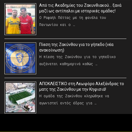
Από τις Ακαδημίες του Ζακυνθιακού… ξανά
μαζί ως αντίπαλοι με ιστορικές ομάδες!
Ο Ραφαήλ Πέττας με τη φανέλα του
Πανιωνίου και ο …
Πίεση της Ζακύνθου για το γήπεδο (νέα
ανακοίνωση)
Η πίεση της Ζακύνθου για το γηπεδικο
αυξάνεται καθημερινά καθώς …
AΠΟΚΛΕΙΣΤΙΚΟ στη Λεωφόρο Αλεξάνδρας το
ματς της Ζακύνθου με την Κηφισιά!
Η ομάδα της Ζακύνθου κληρώθηκε να
αγωνιστεί εντός έδρας για …