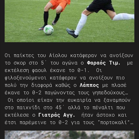
Οι παίκτες του Αίολου κατάφεραν να ανοίξουν
το σκορ στο 5΄ του αγώνα ο
Φαραός Τιμ.
με
εκτέλεση φαουλ έκανε το 0-1. Οι
φιλοξενούμενοι κατάφεραν να ανοίξουν πιο
πολύ την διαφορά καθώς ο
Λάππος
με πλασέ
έκανε το 0-2 παγώνοντας τους γηπεδούχους…
Οι οποίοι είχαν την ευκαιρία να ξαναμπούν
στο παιχνίδι στο 45΄ αλλά το πέναλτι που
εκτέλεσε ο
Γιατράς Αγγ.
ήταν άστοχο και
έτσι παρέμεινε το 0-2 για τους “πορτοκαλί”…