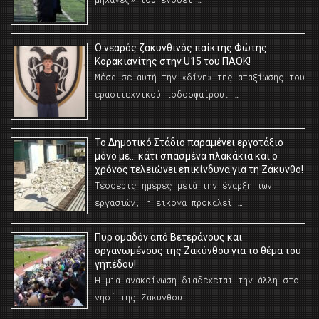
O νεαρός ζακυνθινός παίκτης Φώτης
Κορακιανίτης στην U15 του ΠΑΟΚ!
Μέσα σε αυτή την «δίνη» της απαξίωσης του
ερασιτεχνικού ποδοσφαίρου. …
Το Δημοτικό Στάδιο παραμένει εργοτάξιο
μόνο με… κάτι σπασμένα πλακάκια και ο
χρόνος τελειώνει επικίνδυνα για τη Ζάκυνθο!
Τέσσερις ημέρες μετά την έναρξη των
εργασιών, η εικόνα προκαλεί …
Πυρ ομαδόν από Βετεράνους και
οργανωμένους της Ζακύνθου για το θέμα του
γηπέδου!
Η μια ανακοίνωση διαδέχεται την άλλη στο
νησί της Ζακύνθου …