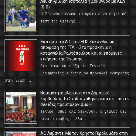
Λευκή-φιλική ισοπαλία η Ζάκυνθος με ΑΕΛ
(0-0)
Η Ζάκυνθος έδωσε το πρώτο δυνατό φιλικό
τεστ της θερινής …
Έκπτωτο το Δ.Σ. της ΕΠΣ Ζακύνθου με
απόφαση της ΓΓΑ – Στο προσκήνιο η
καταγγελία Ραυτόπουλου και οι επόμενες
κινήσεις της Ένωσης!
Διαπιστωτική πράξη της Γενικής
Γραμματείας Αθλητισμού προκαλεί ανατροπές
στην Ένωση …
Νομιμότητα αλά καρτ στο Δημοτικό
Συμβούλιο; Το Στάδιο χάθηκε μέσα σε… πέντε
σελίδες προϋπολογισμού!
Τελικά, όπως όλα δείχνουν, ο γιαλός δεν
είναι στραβός… αλλά …
ΑΟ Λεβάντε: Με τον Χρήστο Γερολυμάτο στην