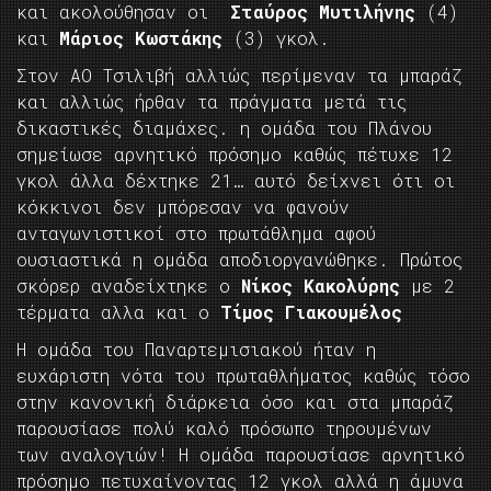
και ακολούθησαν οι
Σταύρος Μυτιλήνης
(4)
και
Μάριος Κωστάκης
(3) γκολ.
Στον ΑΟ Τσιλιβή αλλιώς περίμεναν τα μπαράζ
και αλλιώς ήρθαν τα πράγματα μετά τις
δικαστικές διαμάχες. η ομάδα του Πλάνου
σημείωσε αρνητικό πρόσημο καθώς πέτυχε 12
γκολ άλλα δέχτηκε 21… αυτό δείχνει ότι οι
κόκκινοι δεν μπόρεσαν να φανούν
ανταγωνιστικοί στο πρωτάθλημα αφού
ουσιαστικά η ομάδα αποδιοργανώθηκε. Πρώτος
σκόρερ αναδείχτηκε ο
Νίκος Κακολύρης
με 2
τέρματα αλλα και ο
Τίμος Γιακουμέλος
Η ομάδα του Παναρτεμισιακού ήταν η
ευχάριστη νότα του πρωταθλήματος καθώς τόσο
στην κανονική διάρκεια όσο και στα μπαράζ
παρουσίασε πολύ καλό πρόσωπο τηρουμένων
των αναλογιών! Η ομάδα παρουσίασε αρνητικό
πρόσημο πετυχαίνοντας 12 γκολ αλλά η άμυνα