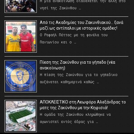
Η μια ανακοίνωση διαδέχεται την άλλη στο
νησί της Ζακύνθου …
Από τις Ακαδημίες του Ζακυνθιακού… ξανά
μαζί ως αντίπαλοι με ιστορικές ομάδες!
Ο Ραφαήλ Πέττας με τη φανέλα του
Πανιωνίου και ο …
Πίεση της Ζακύνθου για το γήπεδο (νέα
ανακοίνωση)
Η πίεση της Ζακύνθου για το γηπεδικο
αυξάνεται καθημερινά καθώς …
AΠΟΚΛΕΙΣΤΙΚΟ στη Λεωφόρο Αλεξάνδρας το
ματς της Ζακύνθου με την Κηφισιά!
Η ομάδα της Ζακύνθου κληρώθηκε να
αγωνιστεί εντός έδρας για …