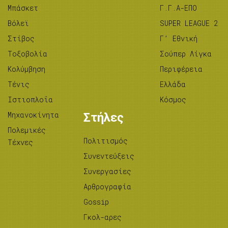
Μπάσκετ
Γ.Γ.Α-ΕΠΟ
Βόλεϊ
SUPER LEAGUE 2
Στίβος
Γ’ Εθνική
Tοξοβολία
Σούπερ Λίγκα
Κολύμβηση
Περιφέρεια
Τένις
Ελλάδα
Ιστιοπλοΐα
Κόσμος
Μηχανοκίνητα
Στήλες
Πολεμικές
Πολιτισμός
Τέχνες
Συνεντεύξεις
Συνεργασίες
Αρθρογραφία
Gossip
Γκολ-αρες