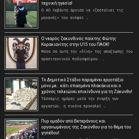
τεχνική ηγεσία!
Ο ΑΟ Λεβάντε άρχισε να «ζεσταίνει τις
μηχανές» του ενόψει …
O νεαρός ζακυνθινός παίκτης Φώτης
Κορακιανίτης στην U15 του ΠΑΟΚ!
Μέσα σε αυτή την «δίνη» της απαξίωσης του
ερασιτεχνικού ποδοσφαίρου. …
Το Δημοτικό Στάδιο παραμένει εργοτάξιο
μόνο με… κάτι σπασμένα πλακάκια και ο
χρόνος τελειώνει επικίνδυνα για τη Ζάκυνθο!
Τέσσερις ημέρες μετά την έναρξη των
εργασιών, η εικόνα προκαλεί …
Πυρ ομαδόν από Βετεράνους και
οργανωμένους της Ζακύνθου για το θέμα του
γηπέδου!