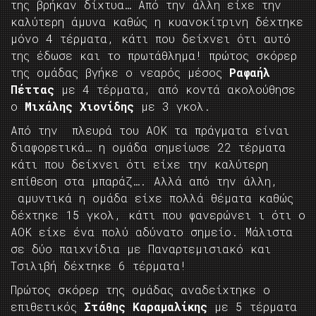
της βρήκαν δίχτυα… Από την άλλη είχε την
καλύτερη άμυνα καθώς η κυανοκίτρινη δέχτηκε
μόνο 4 τέρματα, κάτι που δείχνει ότι αυτό
της έδωσε και το πρωτάθλημα! πρώτος σκόρερ
της ομάδας βγήκε ο νεαρός μέσος
Ραφαήλ
Πέττας
με 4 τέρματα, από κοντά ακολούθησε
ο
Μιχάλης Χιονίδης
με 3 γκολ.
Από την πλευρά του ΑΟΚ τα πράγματα είναι
διαφορετικά… η ομάδα σημείωσε 22 τέρματα
κάτι που δείχνει ότι είχε την καλύτερη
επίθεση στα μπαράζ…. Αλλά από την άλλη,
αμυντικά η ομάδα είχε πολλά θέματα καθώς
δέχτηκε 15 γκολ, κάτι που φανερώνει ι ότι ο
ΑΟΚ είχε ένα πολύ αδύνατο σημείο. Μάλιστα
σε δύο παιχνίδια με Παναρτεμισιακό και
Τσιλιβή δέχτηκε 6 τέρματα!
Πρώτος σκόρερ της ομάδας αναδείχτηκε ο
επιθετικός
Στάθης Καραμαλίκης
με 5 τέρματα