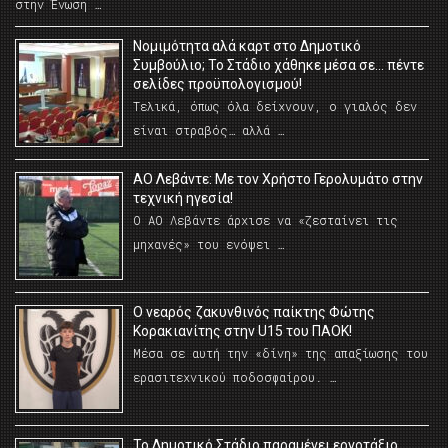
στην Ένωση …
Νομιμότητα αλά καρτ στο Δημοτικό
Συμβούλιο; Το Στάδιο χάθηκε μέσα σε… πέντε
σελίδες προϋπολογισμού!
Τελικά, όπως όλα δείχνουν, ο γιαλός δεν
είναι στραβός… αλλά …
ΑΟ Λεβάντε: Με τον Χρήστο Γερολυμάτο στην
τεχνική ηγεσία!
Ο ΑΟ Λεβάντε άρχισε να «ζεσταίνει τις
μηχανές» του ενόψει …
O νεαρός ζακυνθινός παίκτης Φώτης
Κορακιανίτης στην U15 του ΠΑΟΚ!
Μέσα σε αυτή την «δίνη» της απαξίωσης του
ερασιτεχνικού ποδοσφαίρου. …
Το Δημοτικό Στάδιο παραμένει εργοτάξιο