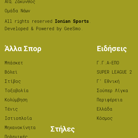
ΑΠΣ Ζάκυνθος
Ομάδα Νέων
All rights reserved
Ionian Sports
.
Developed & Powered by
GeeSmo
.
Άλλα Σπορ
Ειδήσεις
Μπάσκετ
Γ.Γ.Α-ΕΠΟ
Βόλεϊ
SUPER LEAGUE 2
Στίβος
Γ’ Εθνική
Tοξοβολία
Σούπερ Λίγκα
Κολύμβηση
Περιφέρεια
Τένις
Ελλάδα
Ιστιοπλοΐα
Κόσμος
Μηχανοκίνητα
Στήλες
Πολεμικές