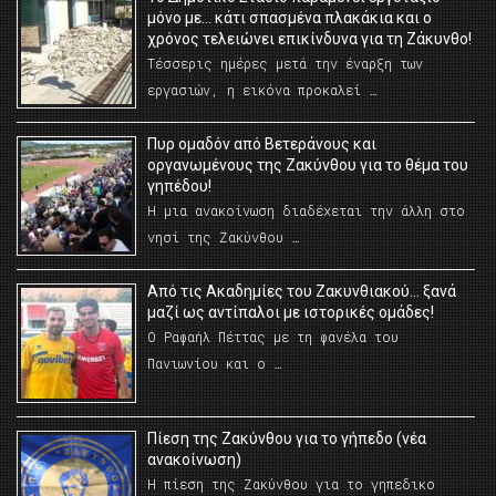
μόνο με… κάτι σπασμένα πλακάκια και ο
χρόνος τελειώνει επικίνδυνα για τη Ζάκυνθο!
Τέσσερις ημέρες μετά την έναρξη των
εργασιών, η εικόνα προκαλεί …
Πυρ ομαδόν από Βετεράνους και
οργανωμένους της Ζακύνθου για το θέμα του
γηπέδου!
Η μια ανακοίνωση διαδέχεται την άλλη στο
νησί της Ζακύνθου …
Από τις Ακαδημίες του Ζακυνθιακού… ξανά
μαζί ως αντίπαλοι με ιστορικές ομάδες!
Ο Ραφαήλ Πέττας με τη φανέλα του
Πανιωνίου και ο …
Πίεση της Ζακύνθου για το γήπεδο (νέα
ανακοίνωση)
Η πίεση της Ζακύνθου για το γηπεδικο