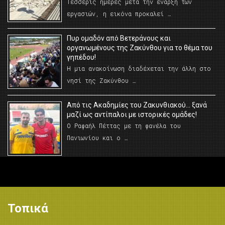
Τέσσερις ημέρες μετά την έναρξη των
εργασιών, η εικόνα προκαλεί …
Πυρ ομαδόν από Βετεράνους και
οργανωμένους της Ζακύνθου για το θέμα του
γηπέδου!
Η μια ανακοίνωση διαδέχεται την άλλη στο
νησί της Ζακύνθου …
Από τις Ακαδημίες του Ζακυνθιακού… ξανά
μαζί ως αντίπαλοι με ιστορικές ομάδες!
Ο Ραφαήλ Πέττας με τη φανέλα του
Πανιωνίου και ο …
Τοπικά