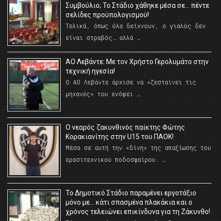
Συμβούλιο; Το Στάδιο χάθηκε μέσα σε… πέντε
σελίδες προϋπολογισμού!
Τελικά, όπως όλα δείχνουν, ο γιαλός δεν
είναι στραβός… αλλά …
ΑΟ Λεβάντε: Με τον Χρήστο Γερολυμάτο στην
τεχνική ηγεσία!
Ο ΑΟ Λεβάντε άρχισε να «ζεσταίνει τις
μηχανές» του ενόψει …
O νεαρός ζακυνθινός παίκτης Φώτης
Κορακιανίτης στην U15 του ΠΑΟΚ!
Μέσα σε αυτή την «δίνη» της απαξίωσης του
ερασιτεχνικού ποδοσφαίρου. …
Το Δημοτικό Στάδιο παραμένει εργοτάξιο
μόνο με… κάτι σπασμένα πλακάκια και ο
χρόνος τελειώνει επικίνδυνα για τη Ζάκυνθο!