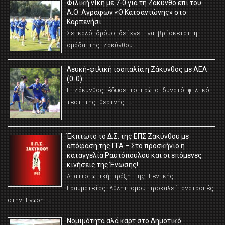
Φιλική νίκη με 7-0 για τη Ζάκυνθο επί του
Α.Ο. Αγράφων «Ο Κατσαντώνης» στο
Καρπενήσι
Σε καλό δρόμο δείχνει να βρίσκεται η
ομάδα της Ζακύνθου. …
Λευκή-φιλική ισοπαλία η Ζάκυνθος με ΑΕΛ
(0-0)
Η Ζάκυνθος έδωσε το πρώτο δυνατό φιλικό
τεστ της θερινής …
Έκπτωτο το Δ.Σ. της ΕΠΣ Ζακύνθου με
απόφαση της ΓΓΑ – Στο προσκήνιο η
καταγγελία Ραυτόπουλου και οι επόμενες
κινήσεις της Ένωσης!
Διαπιστωτική πράξη της Γενικής
Γραμματείας Αθλητισμού προκαλεί ανατροπές
στην Ένωση …
Νομιμότητα αλά καρτ στο Δημοτικό