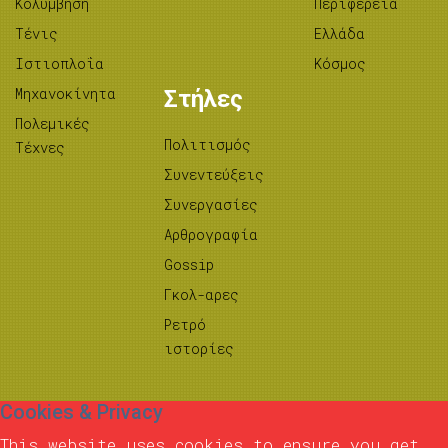
Κολύμβηση
Περιφέρεια
Τένις
Ελλάδα
Ιστιοπλοΐα
Κόσμος
Μηχανοκίνητα
Στήλες
Πολεμικές
Πολιτισμός
Τέχνες
Συνεντεύξεις
Συνεργασίες
Αρθρογραφία
Gossip
Γκολ-αρες
Ρετρό
ιστορίες
Cookies & Privacy
This website uses cookies to ensure you get