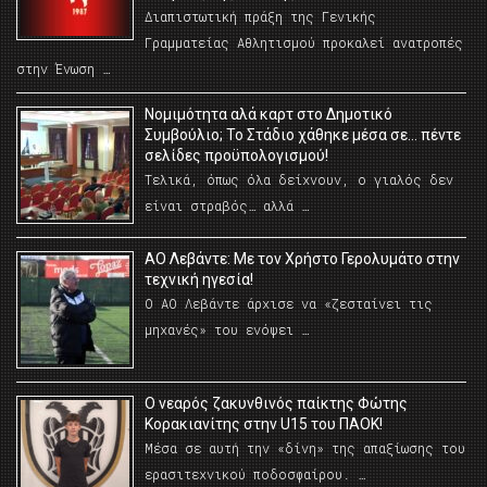
Διαπιστωτική πράξη της Γενικής
Γραμματείας Αθλητισμού προκαλεί ανατροπές
στην Ένωση …
Νομιμότητα αλά καρτ στο Δημοτικό
Συμβούλιο; Το Στάδιο χάθηκε μέσα σε… πέντε
σελίδες προϋπολογισμού!
Τελικά, όπως όλα δείχνουν, ο γιαλός δεν
είναι στραβός… αλλά …
ΑΟ Λεβάντε: Με τον Χρήστο Γερολυμάτο στην
τεχνική ηγεσία!
Ο ΑΟ Λεβάντε άρχισε να «ζεσταίνει τις
μηχανές» του ενόψει …
O νεαρός ζακυνθινός παίκτης Φώτης
Κορακιανίτης στην U15 του ΠΑΟΚ!
Μέσα σε αυτή την «δίνη» της απαξίωσης του
ερασιτεχνικού ποδοσφαίρου. …