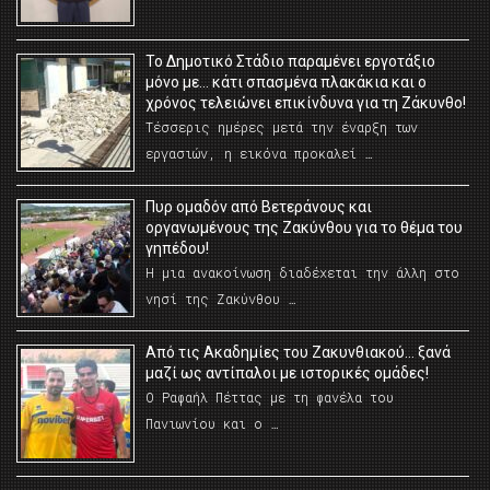
Το Δημοτικό Στάδιο παραμένει εργοτάξιο
μόνο με… κάτι σπασμένα πλακάκια και ο
χρόνος τελειώνει επικίνδυνα για τη Ζάκυνθο!
Τέσσερις ημέρες μετά την έναρξη των
εργασιών, η εικόνα προκαλεί …
Πυρ ομαδόν από Βετεράνους και
οργανωμένους της Ζακύνθου για το θέμα του
γηπέδου!
Η μια ανακοίνωση διαδέχεται την άλλη στο
νησί της Ζακύνθου …
Από τις Ακαδημίες του Ζακυνθιακού… ξανά
μαζί ως αντίπαλοι με ιστορικές ομάδες!
Ο Ραφαήλ Πέττας με τη φανέλα του
Πανιωνίου και ο …