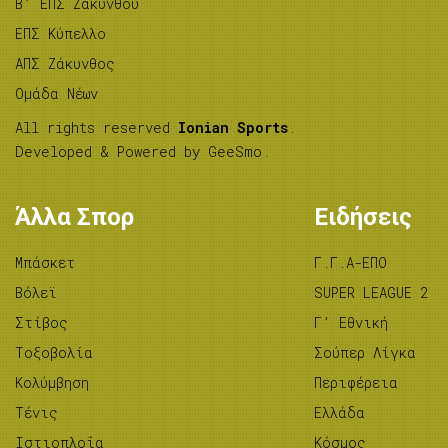
B’ ΕΠΣ Ζακύνθου
ΕΠΣ Κύπελλο
ΑΠΣ Ζάκυνθος
Ομάδα Νέων
All rights reserved
Ionian Sports
.
Developed & Powered by
GeeSmo
.
Άλλα Σπορ
Ειδήσεις
Μπάσκετ
Γ.Γ.Α-ΕΠΟ
Βόλεϊ
SUPER LEAGUE 2
Στίβος
Γ’ Εθνική
Tοξοβολία
Σούπερ Λίγκα
Κολύμβηση
Περιφέρεια
Τένις
Ελλάδα
Ιστιοπλοΐα
Κόσμος