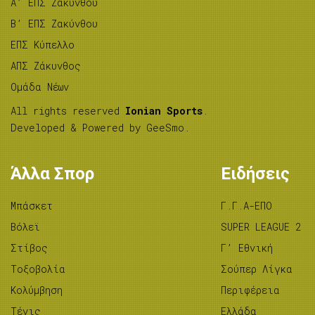
A’ ΕΠΣ Ζακύνθου
B’ ΕΠΣ Ζακύνθου
ΕΠΣ Κύπελλο
ΑΠΣ Ζάκυνθος
Ομάδα Νέων
All rights reserved
Ionian Sports
.
Developed & Powered by
GeeSmo
.
Άλλα Σπορ
Ειδήσεις
Μπάσκετ
Γ.Γ.Α-ΕΠΟ
Βόλεϊ
SUPER LEAGUE 2
Στίβος
Γ’ Εθνική
Tοξοβολία
Σούπερ Λίγκα
Κολύμβηση
Περιφέρεια
Τένις
Ελλάδα