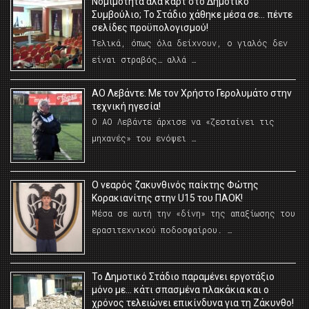
Νομιμότητα αλά καρτ στο Δημοτικό
Συμβούλιο; Το Στάδιο χάθηκε μέσα σε… πέντε
σελίδες προϋπολογισμού!
Τελικά, όπως όλα δείχνουν, ο γιαλός δεν
είναι στραβός… αλλά …
ΑΟ Λεβάντε: Με τον Χρήστο Γερολυμάτο στην
τεχνική ηγεσία!
Ο ΑΟ Λεβάντε άρχισε να «ζεσταίνει τις
μηχανές» του ενόψει …
O νεαρός ζακυνθινός παίκτης Φώτης
Κορακιανίτης στην U15 του ΠΑΟΚ!
Μέσα σε αυτή την «δίνη» της απαξίωσης του
ερασιτεχνικού ποδοσφαίρου. …
Το Δημοτικό Στάδιο παραμένει εργοτάξιο
μόνο με… κάτι σπασμένα πλακάκια και ο
χρόνος τελειώνει επικίνδυνα για τη Ζάκυνθο!