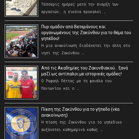
Τέσσερις ημέρες μετά την έναρξη των
εργασιών, η εικόνα προκαλεί …
Πυρ ομαδόν από Βετεράνους και
οργανωμένους της Ζακύνθου για το θέμα του
γηπέδου!
Η μια ανακοίνωση διαδέχεται την άλλη στο
νησί της Ζακύνθου …
Από τις Ακαδημίες του Ζακυνθιακού… ξανά
μαζί ως αντίπαλοι με ιστορικές ομάδες!
Ο Ραφαήλ Πέττας με τη φανέλα του
Πανιωνίου και ο …
Πίεση της Ζακύνθου για το γήπεδο (νέα
ανακοίνωση)
Η πίεση της Ζακύνθου για το γηπεδικο
αυξάνεται καθημερινά καθώς …