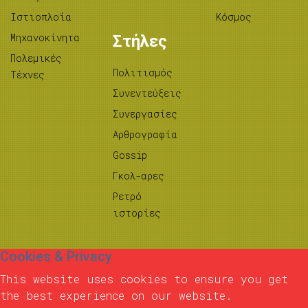
Ιστιοπλοΐα
Κόσμος
Μηχανοκίνητα
Στήλες
Πολεμικές
Πολιτισμός
Τέχνες
Συνεντεύξεις
Συνεργασίες
Αρθρογραφία
Gossip
Γκολ-αρες
Ρετρό
ιστορίες
Cookies & Privacy
This website uses cookies to ensure you get
the best experience on our website.