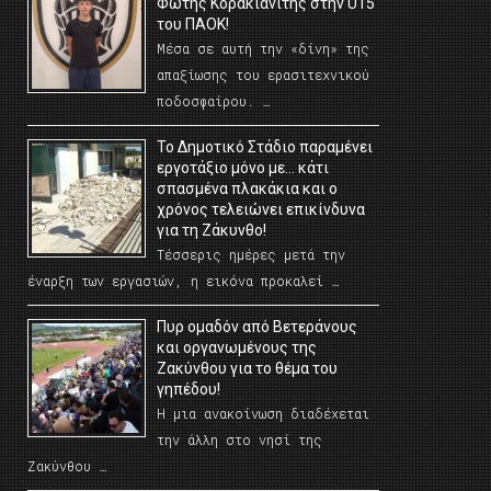
Φώτης Κορακιανίτης στην U15
του ΠΑΟΚ!
Μέσα σε αυτή την «δίνη» της
απαξίωσης του ερασιτεχνικού
ποδοσφαίρου. …
Το Δημοτικό Στάδιο παραμένει
εργοτάξιο μόνο με… κάτι
σπασμένα πλακάκια και ο
χρόνος τελειώνει επικίνδυνα
για τη Ζάκυνθο!
Τέσσερις ημέρες μετά την
έναρξη των εργασιών, η εικόνα προκαλεί …
Πυρ ομαδόν από Βετεράνους
και οργανωμένους της
Ζακύνθου για το θέμα του
γηπέδου!
Η μια ανακοίνωση διαδέχεται
την άλλη στο νησί της
Ζακύνθου …