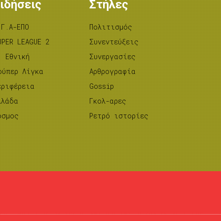
ιδήσεις
Στήλες
.Γ.Α-ΕΠΟ
Πολιτισμός
UPER LEAGUE 2
Συνεντεύξεις
’ Εθνική
Συνεργασίες
ούπερ Λίγκα
Αρθρογραφία
εριφέρεια
Gossip
λλάδα
Γκολ-αρες
όσμος
Ρετρό ιστορίες