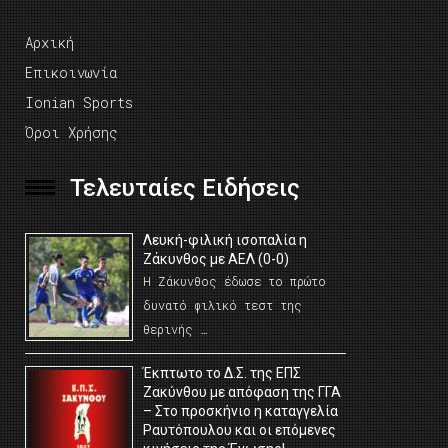
Αρχική
Επικοινωνία
Ionian Sports
Όροι Χρήσης
Τελευταίες Ειδήσεις
Λευκή-φιλική ισοπαλία η
Ζάκυνθος με ΑΕΛ (0-0)
Η Ζάκυνθος έδωσε το πρώτο
δυνατό φιλικό τεστ της
θερινής …
Έκπτωτο το Δ.Σ. της ΕΠΣ
Ζακύνθου με απόφαση της ΓΓΑ
– Στο προσκήνιο η καταγγελία
Ραυτόπουλου και οι επόμενες