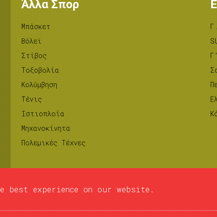
Άλλα Σπορ
Ε
Μπάσκετ
Γ
Βόλεϊ
S
Στίβος
Γ
Tοξοβολία
Σ
Κολύμβηση
Π
Τένις
Ε
Ιστιοπλοΐα
Κ
Μηχανοκίνητα
Πολεμικές Τέχνες
e best experience on our website.