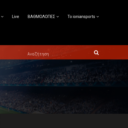
Live
ΒΑΘΜΟΛΟΓΙΕΣ
Το ioniansports