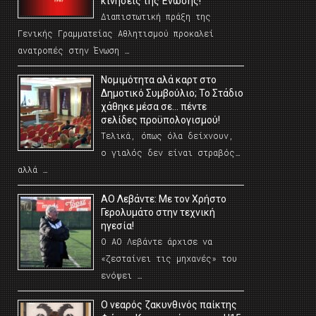
κινήσεις της Ένωσης!
Διαπιστωτική πράξη της
Γενικής Γραμματείας Αθλητισμού προκαλεί
ανατροπές στην Ένωση …
Νομιμότητα αλά καρτ στο
Δημοτικό Συμβούλιο; Το Στάδιο
χάθηκε μέσα σε… πέντε
σελίδες προϋπολογισμού!
Τελικά, όπως όλα δείχνουν,
ο γιαλός δεν είναι στραβός…
αλλά …
ΑΟ Λεβάντε: Με τον Χρήστο
Γερολυμάτο στην τεχνική
ηγεσία!
Ο ΑΟ Λεβάντε άρχισε να
«ζεσταίνει τις μηχανές» του
ενόψει …
O νεαρός ζακυνθινός παίκτης