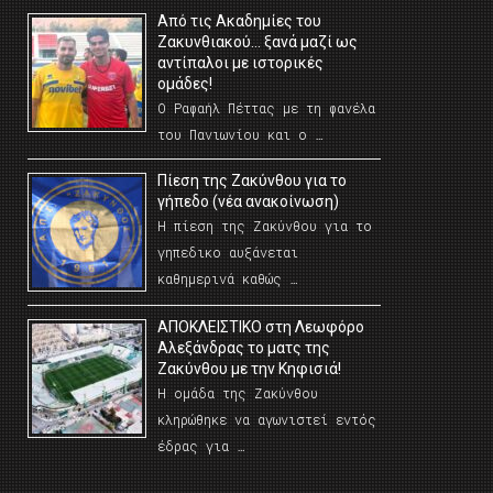
Από τις Ακαδημίες του
Ζακυνθιακού… ξανά μαζί ως
αντίπαλοι με ιστορικές
ομάδες!
Ο Ραφαήλ Πέττας με τη φανέλα
του Πανιωνίου και ο …
Πίεση της Ζακύνθου για το
γήπεδο (νέα ανακοίνωση)
Η πίεση της Ζακύνθου για το
γηπεδικο αυξάνεται
καθημερινά καθώς …
AΠΟΚΛΕΙΣΤΙΚΟ στη Λεωφόρο
Αλεξάνδρας το ματς της
Ζακύνθου με την Κηφισιά!
Η ομάδα της Ζακύνθου
κληρώθηκε να αγωνιστεί εντός
έδρας για …