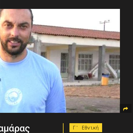
αμάρας
Γ' Εθνική