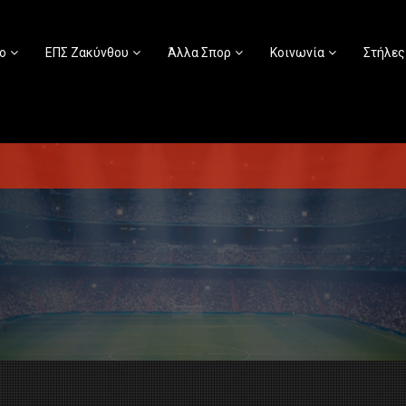
ο
ΕΠΣ Ζακύνθου
Άλλα Σπορ
Κοινωνία
Στήλες