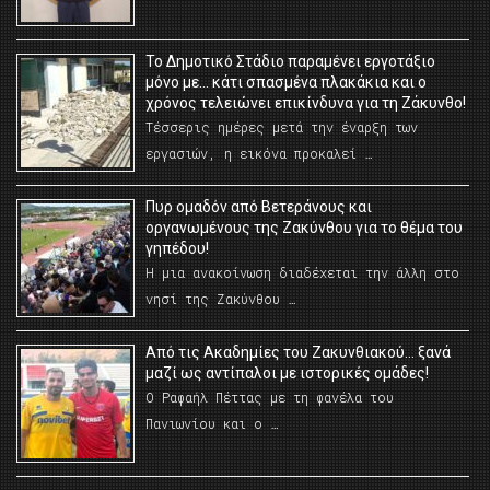
Το Δημοτικό Στάδιο παραμένει εργοτάξιο
μόνο με… κάτι σπασμένα πλακάκια και ο
χρόνος τελειώνει επικίνδυνα για τη Ζάκυνθο!
Τέσσερις ημέρες μετά την έναρξη των
εργασιών, η εικόνα προκαλεί …
Πυρ ομαδόν από Βετεράνους και
οργανωμένους της Ζακύνθου για το θέμα του
γηπέδου!
Η μια ανακοίνωση διαδέχεται την άλλη στο
νησί της Ζακύνθου …
Από τις Ακαδημίες του Ζακυνθιακού… ξανά
μαζί ως αντίπαλοι με ιστορικές ομάδες!
Ο Ραφαήλ Πέττας με τη φανέλα του
Πανιωνίου και ο …