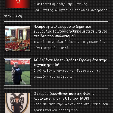
Διαπιστωτική πράξη της Γενικής
Γραμματείας Αθλητισμού προκαλεί ανατροπές
στην Ένωση …
Νομιμότητα αλά καρτ στο Δημοτικό
Συμβούλιο; Το Στάδιο χάθηκε μέσα σε… πέντε
σελίδες προϋπολογισμού!
Τελικά, όπως όλα δείχνουν, ο γιαλός δεν
είναι στραβός… αλλά …
ΑΟ Λεβάντε: Με τον Χρήστο Γερολυμάτο στην
τεχνική ηγεσία!
Ο ΑΟ Λεβάντε άρχισε να «ζεσταίνει τις
μηχανές» του ενόψει …
O νεαρός ζακυνθινός παίκτης Φώτης
Κορακιανίτης στην U15 του ΠΑΟΚ!
Μέσα σε αυτή την «δίνη» της απαξίωσης του
ερασιτεχνικού ποδοσφαίρου. …