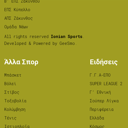
B’ ΕΠΣ Ζακύνθου
ΕΠΣ Κύπελλο
ΑΠΣ Ζάκυνθος
Ομάδα Νέων
All rights reserved
Ionian Sports
.
Developed & Powered by
GeeSmo
.
Άλλα Σπορ
Ειδήσεις
Μπάσκετ
Γ.Γ.Α-ΕΠΟ
Βόλεϊ
SUPER LEAGUE 2
Στίβος
Γ’ Εθνική
Tοξοβολία
Σούπερ Λίγκα
Κολύμβηση
Περιφέρεια
Τένις
Ελλάδα
Ιστιοπλοΐα
Κόσμος