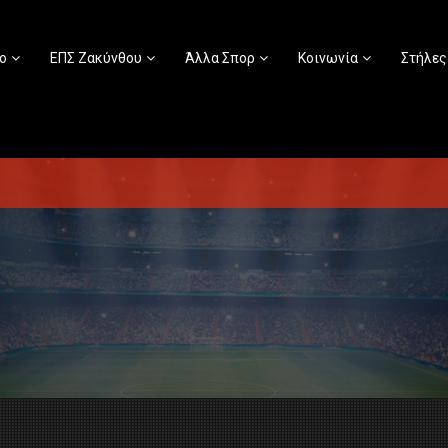
ο
ΕΠΣ Ζακύνθου
Άλλα Σπορ
Κοινωνία
Στήλες