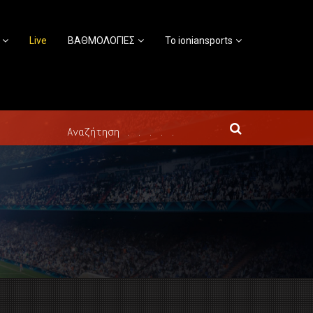
Live
ΒΑΘΜΟΛΟΓΙΕΣ
Το ioniansports