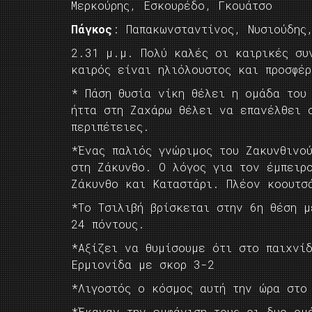
Μερκούρης, Εσκουρέδο, Γκουάτσο
Πάγκος
: Παπακωνσταντίνος, Νυσιούδης,
2.31 μ.μ. Πολύ καλές οι καιρικές συ
καιρός είναι ηλιόλουστος και προσφέρ
* Πάση θυσία νίκη θέλει η ομάδα του
ήττα στη Ζαχάρω θέλει να επανέλθει 
περιπέτειες.
*Ένας παλιός γνώριμος του Ζακυνθινού
στη Ζάκυνθο. Ο λόγος για τον έμπειρ
Ζάκυνθο και Καταστάρι. Πλέον κοουτσ
*Το Τσιλιβή βρίσκεται στην 6η θέση 
24 πόντους.
*Αξίζει να θυμίσουμε ότι στο παιχνίδ
Ερμιονίδα με σκορ 3-2
*Λιγοστός ο κόσμος αυτή την ώρα στο
*Έκαναν την εμφάνιση τους οι δυο ομ