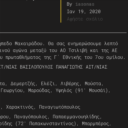
By
iasonas
Ιαν 19, 2020
Αφήστε σχόλιο
ήπεδο Μαχαιράδου. Θα σας ενημερώσουμε λεπτό
ινού αγώνα μεταξύ του ΑΟ Τσιλιβή και της ΑΕ
υ πρωταθλήματος της Γ΄ Εθνικής του 7ου ομίλου.
Τ/ΝΙΑΣ ΒΑΣΙΛΟΠΟΥΛΟΣ ΠΑΝΑΓΙΩΤΗΣ ΑΙΤ/ΝΙΑΣ
τα, Δεμερτζής, Ελέζι, Λιβέρης, Μούστα,
 Γεωργίου, Μαρούδας, Υψηλός (91′ Μουσάϊ),
ς, Χαρακτινός, Παναγιωτόπουλος
ρου, Παναγόπουλος, Παπαεμμανουηλίδης,
ρίδης (72′ Παπακωνσταντίνος), Μπαρμπέρος,