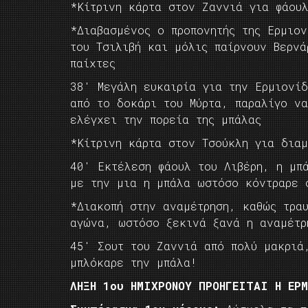
*Κίτρινη κάρτα στον Ζαννιά για φάου
*Διαβασμένος ο προπονητής της Ερμιον
του Τσιλιβή και μόλις παίρνουν Βερνά
παίχτες
38′ Μεγάλη ευκαιρία για την Ερμιονί
από το δοκάρι του Μύρτα, παραλίγο ν
ελέγχει την πορεία της μπάλας
*Κίτρινη κάρτα στον Τσούκλη για διαμ
40′ Εκτέλεση φάουλ του Λιβέρη, η μπ
με την μια η μπάλα ωστόσο κόντραρε 
*Διακοπή στην αναμέτρηση, καθώς τρα
αγώνα, ωστόσο ξεκινά ξανά η αναμέτρ
45′ Σουτ του Ζαννιά από πολύ μακριά
μπλόκαρε την μπάλα!
ΛΗΞΗ 1ου ΗΜΙΧΡΟΝΟΥ ΠΡΟΗΓΕΙΤΑΙ Η ΕΡ