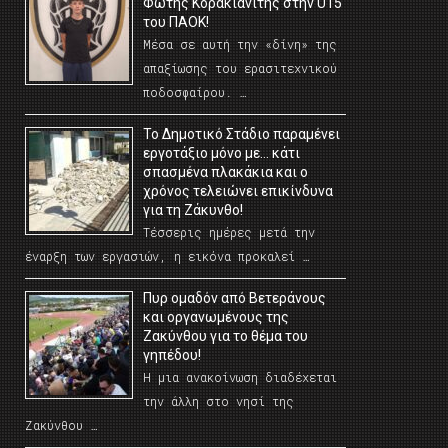
Φώτης Κορακιανίτης στην U15
του ΠΑΟΚ!
Μέσα σε αυτή την «δίνη» της
απαξίωσης του ερασιτεχνικού
ποδοσφαίρου. …
Το Δημοτικό Στάδιο παραμένει
εργοτάξιο μόνο με… κάτι
σπασμένα πλακάκια και ο
χρόνος τελειώνει επικίνδυνα
για τη Ζάκυνθο!
Τέσσερις ημέρες μετά την
έναρξη των εργασιών, η εικόνα προκαλεί …
Πυρ ομαδόν από Βετεράνους
και οργανωμένους της
Ζακύνθου για το θέμα του
γηπέδου!
Η μια ανακοίνωση διαδέχεται
την άλλη στο νησί της
Ζακύνθου …