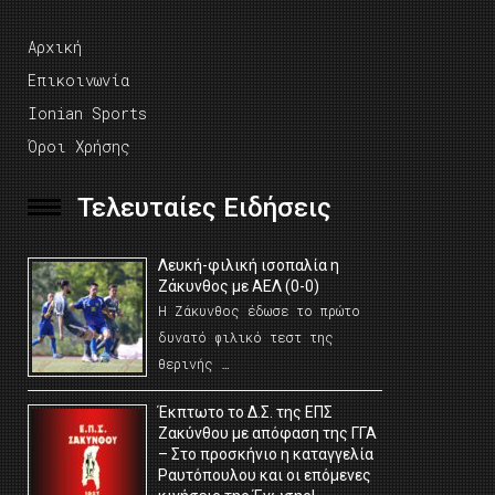
Αρχική
Επικοινωνία
Ionian Sports
Όροι Χρήσης
Τελευταίες Ειδήσεις
Λευκή-φιλική ισοπαλία η
Ζάκυνθος με ΑΕΛ (0-0)
Η Ζάκυνθος έδωσε το πρώτο
δυνατό φιλικό τεστ της
θερινής …
Έκπτωτο το Δ.Σ. της ΕΠΣ
Ζακύνθου με απόφαση της ΓΓΑ
– Στο προσκήνιο η καταγγελία
Ραυτόπουλου και οι επόμενες