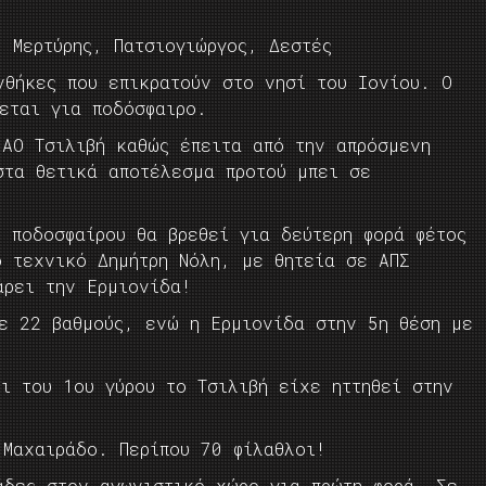
 Μερτύρης, Πατσιογιώργος, Δεστές
νθήκες που επικρατούν στο νησί του Ιονίου. Ο
εται για ποδόσφαιρο.
 ΑΟ Τσιλιβή καθώς έπειτα από την απρόσμενη
στα θετικά αποτέλεσμα προτού μπει σε
 ποδοσφαίρου θα βρεθεί για δεύτερη φορά φέτος
ο τεχνικό Δημήτρη Νόλη, με θητεία σε ΑΠΣ
άρει την Ερμιονίδα!
με 22 βαθμούς, ενώ η Ερμιονίδα στην 5η θέση με
ι του 1ου γύρου το Τσιλιβή είχε ηττηθεί στην
 Μαχαιράδο. Περίπου 70 φίλαθλοι!
άδες στον αγωνιστικό χώρο για πρώτη φορά. Σε