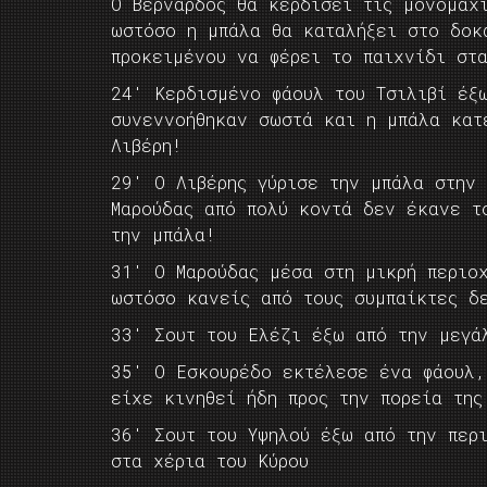
Ο Βερνάρδος θα κερδίσει τις μονομαχ
ωστόσο η μπάλα θα καταλήξει στο δοκ
προκειμένου να φέρει το παιχνίδι στ
24′ Κερδισμένο φάουλ του Τσιλιβί έξ
συνεννοήθηκαν σωστά και η μπάλα κατ
Λιβέρη!
29′ Ο Λιβέρης γύρισε την μπάλα στην
Μαρούδας από πολύ κοντά δεν έκανε τ
την μπάλα!
31′ Ο Μαρούδας μέσα στη μικρή περιο
ωστόσο κανείς από τους συμπαίκτες δ
33′ Σουτ του Ελέζι έξω από την μεγά
35′ Ο Εσκουρέδο εκτέλεσε ένα φάουλ,
είχε κινηθεί ήδη προς την πορεία της
36′ Σουτ του Υψηλού έξω από την περ
στα χέρια του Κύρου