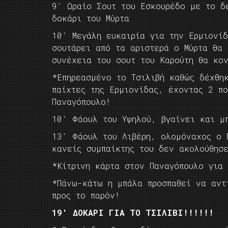
9′ Ωραίο Σουτ του Εσκουρέδο με το δ
δοκάρι του Μύρτα
10′ Μεγάλη ευκαιρία για την Ερμιονί
σουτάρει από τα αριστερά ο Μύρτα θα
συνέχεια του σουτ του Καρούτη θα κο
*Επηρεασμένο το Τσιλιβή καθώς δέχθη
παίχτες της Ερμιονίδας, έχοντας 2 π
Παναγόπουλο!
10′ Φάουλ του Υψηλού, βγαίνει και μ
13′ Φάουλ του Λιβέρη, ολομόναχος ο 
κανείς συμπαίκτης του δεν ακολούθησ
*Κίτρινη κάρτα στον Παναγόπουλο για
*Πάνω-κάτω η μπάλα προσπαθεί να αντ
προς το παρόν!
19′ ΔΟΚΑΡΙ ΓΙΑ ΤΟ ΤΣΙΛΙΒΙ!!!!!!