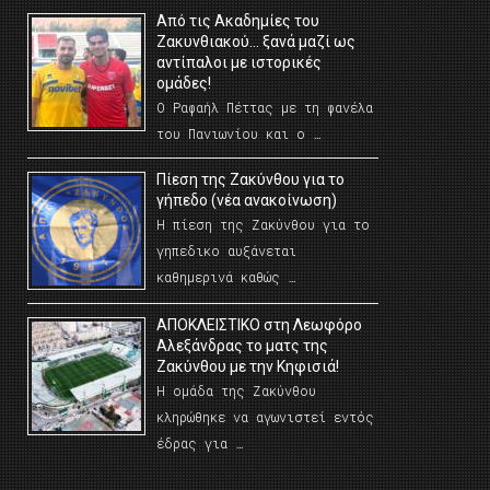
Από τις Ακαδημίες του
Ζακυνθιακού… ξανά μαζί ως
αντίπαλοι με ιστορικές
ομάδες!
Ο Ραφαήλ Πέττας με τη φανέλα
του Πανιωνίου και ο …
Πίεση της Ζακύνθου για το
γήπεδο (νέα ανακοίνωση)
Η πίεση της Ζακύνθου για το
γηπεδικο αυξάνεται
καθημερινά καθώς …
AΠΟΚΛΕΙΣΤΙΚΟ στη Λεωφόρο
Αλεξάνδρας το ματς της
Ζακύνθου με την Κηφισιά!
Η ομάδα της Ζακύνθου
κληρώθηκε να αγωνιστεί εντός
έδρας για …