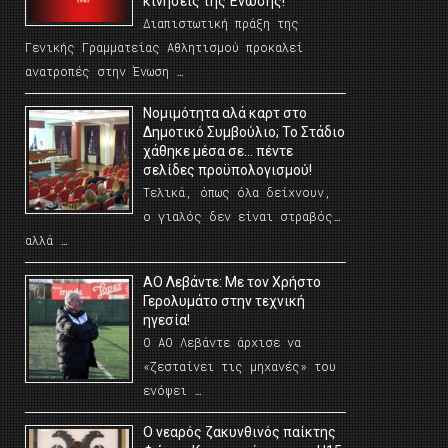
κινήσεις της Ένωσης!
Διαπιστωτική πράξη της
Γενικής Γραμματείας Αθλητισμού προκαλεί
ανατροπές στην Ένωση …
Νομιμότητα αλά καρτ στο
Δημοτικό Συμβούλιο; Το Στάδιο
χάθηκε μέσα σε… πέντε
σελίδες προϋπολογισμού!
Τελικά, όπως όλα δείχνουν,
ο γιαλός δεν είναι στραβός…
αλλά …
ΑΟ Λεβάντε: Με τον Χρήστο
Γερολυμάτο στην τεχνική
ηγεσία!
Ο ΑΟ Λεβάντε άρχισε να
«ζεσταίνει τις μηχανές» του
ενόψει …
O νεαρός ζακυνθινός παίκτης