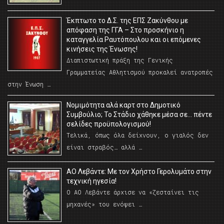
Έκπτωτο το Δ.Σ. της ΕΠΣ Ζακύνθου με
απόφαση της ΓΓΑ – Στο προσκήνιο η
καταγγελία Ραυτόπουλου και οι επόμενες
κινήσεις της Ένωσης!
Διαπιστωτική πράξη της Γενικής
Γραμματείας Αθλητισμού προκαλεί ανατροπές
στην Ένωση …
Νομιμότητα αλά καρτ στο Δημοτικό
Συμβούλιο; Το Στάδιο χάθηκε μέσα σε… πέντε
σελίδες προϋπολογισμού!
Τελικά, όπως όλα δείχνουν, ο γιαλός δεν
είναι στραβός… αλλά …
ΑΟ Λεβάντε: Με τον Χρήστο Γερολυμάτο στην
τεχνική ηγεσία!
Ο ΑΟ Λεβάντε άρχισε να «ζεσταίνει τις
μηχανές» του ενόψει …