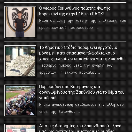
O νεαρός ζακυνθινός παίκτης Φώτης
Κορακιανίτης στην U15 του ΠΑΟΚ!
Μέσα σε αυτή την «δίνη» της απαξίωσης του
ερασιτεχνικού ποδοσφαίρου. …
Το Δημοτικό Στάδιο παραμένει εργοτάξιο
μόνο με… κάτι σπασμένα πλακάκια και ο
χρόνος τελειώνει επικίνδυνα για τη Ζάκυνθο!
Τέσσερις ημέρες μετά την έναρξη των
εργασιών, η εικόνα προκαλεί …
Πυρ ομαδόν από Βετεράνους και
οργανωμένους της Ζακύνθου για το θέμα του
γηπέδου!
Η μια ανακοίνωση διαδέχεται την άλλη στο
νησί της Ζακύνθου …
Από τις Ακαδημίες του Ζακυνθιακού… ξανά
μαζί ως αντίπαλοι με ιστορικές ομάδες!