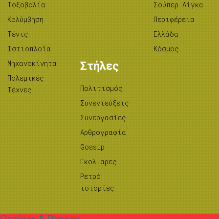
Tοξοβολία
Σούπερ Λίγκα
Κολύμβηση
Περιφέρεια
Τένις
Ελλάδα
Ιστιοπλοΐα
Κόσμος
Μηχανοκίνητα
Στήλες
Πολεμικές
Πολιτισμός
Τέχνες
Συνεντεύξεις
Συνεργασίες
Αρθρογραφία
Gossip
Γκολ-αρες
Ρετρό
ιστορίες