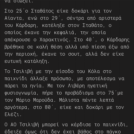
να διώξει.
Στο 25΄ο Σταθάτος είχε δοκάρι για τον
Αίαντα, ενώ στο 29΄, σέντρα από αριστερά
του Κάρδαρη, κατέληξε στον Σταθάτο, ο
οποίος έκανε την κεφαλιά, την οποία
απέκρουσε ο Χαρακτινός. Στο 40΄, ο Κάρδαρης
βρέθηκε σε καλή θέση αλλά υπό πίεση έξω από
την περιοχή, έκανε το σουτ, αλλά δεν είχε
ευτυχή κατάληξη.
Το Τσιλιβή με την είσοδο του Κόλα στο
παιχνίδι άλλαξε πρόσωπο, με αποτέλεσμα να
πάρει τα ηνία. Με τον Λιβέρη ηγετική
φυσιογνωμία, πήρε το προβάδισμα στο 75΄με
τον Μάριο Μαρούδα. Μάλιστα πέντε λεπτά
αργότερα, στο 80΄, είχε και δοκάρι με τον
Ελέζι.
Ο ΑΟ Τσιλιβή μπορεί να κέρδισε το παιχνίδι,
έδειξε όμως ότι δεν έχει βάθος στο πάγκο