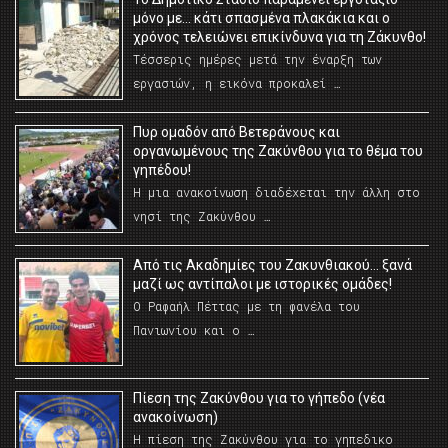
μόνο με… κάτι σπασμένα πλακάκια και ο
χρόνος τελειώνει επικίνδυνα για τη Ζάκυνθο!
Τέσσερις ημέρες μετά την έναρξη των
εργασιών, η εικόνα προκαλεί …
Πυρ ομαδόν από Βετεράνους και
οργανωμένους της Ζακύνθου για το θέμα του
γηπέδου!
Η μια ανακοίνωση διαδέχεται την άλλη στο
νησί της Ζακύνθου …
Από τις Ακαδημίες του Ζακυνθιακού… ξανά
μαζί ως αντίπαλοι με ιστορικές ομάδες!
Ο Ραφαήλ Πέττας με τη φανέλα του
Πανιωνίου και ο …
Πίεση της Ζακύνθου για το γήπεδο (νέα
ανακοίνωση)
Η πίεση της Ζακύνθου για το γηπεδικο