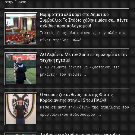
στην Ένωση …
Νομιμότητα αλά καρτ στο Δημοτικό
Συμβούλιο; Το Στάδιο χάθηκε μέσα σε… πέντε
σελίδες προϋπολογισμού!
Τελικά, όπως όλα δείχνουν, ο γιαλός δεν
είναι στραβός… αλλά …
ΑΟ Λεβάντε: Με τον Χρήστο Γερολυμάτο στην
τεχνική ηγεσία!
Ο ΑΟ Λεβάντε άρχισε να «ζεσταίνει τις
μηχανές» του ενόψει …
O νεαρός ζακυνθινός παίκτης Φώτης
Κορακιανίτης στην U15 του ΠΑΟΚ!
Μέσα σε αυτή την «δίνη» της απαξίωσης του
ερασιτεχνικού ποδοσφαίρου. …
Το Δημοτικό Στάδιο παραμένει εργοτάξιο