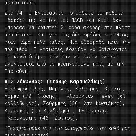
περνά άουτ.
Στο 74’ ο Εντουάρντο σημάδεψε το κάθετο
δοκάρι της εστίας του ΠΑΟΒ και έτσι δεν
η
μπόρεσε να χριστεί 2
φορά σκόρερ στο πλασέ
που έκανε. Και για τις δύο ομάδες ο ρυθμός
ήταν πάρα πολύ καλός. Μια εβδομάδα πριν την
πρεμιέρα. Ι νησιώτες έδειξαν να βρίσκονται
σε καλό δρόμο, φάνηκαν να έχουν ανέβει
αγωνιστικά από το προηγούμενο ματς με την
Γαστούνη.
ΑΠΣ Ζάκυνθος: (Στάθης Καραμαλίκης)
Θεοδωρόπουλος, Μαρίνος, Κολεύρης, Κούνια,
Λόμπα (70΄ Ντάσης), Κλαούντιο, Τελέν (63΄
Καλλιβωκάς), Σούρμπης (30’ λτρ Κωστάκης),
Καψάσκης (46΄Κονδύλης) , Εντουάρντο,
Καρακούτης (46’ Ζώντος).
*Ευχαριστούμε για τις φωτογραφίες τον καλό μας
φίλο Νίκο Γιατρά