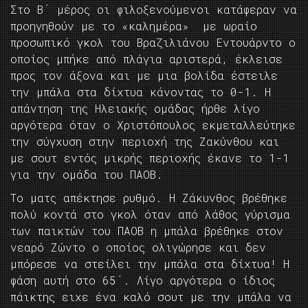
Στο Β΄ μέρος οι φιλοξενούμενοι κατάφεραν να
προηγηθούν με το «καλημέρα» με ωραίο
προσωπικό γκολ του Βραζιλιάνου Εντουάρντο ο
οποίος μπήκε από πλάγια αριστερά, έκλεισε
προς τον άξονα και με μια βολίδα έστειλε
την μπάλα στα δίχτυα κάνοντας το 0-1. Η
απάντηση της Ηλειακής ομάδας ήρθε λίγο
αργότερα όταν ο Χριστόπουλος εκμεταλλεύτηκε
την σύγχυση στην περιοχή της Ζακύνθου και
με σουτ εντός μικρής περιοχής έκανε το 1-1
για την ομάδα του ΠΑΟΒ.
Το ματς απέκτησε ρυθμό. Η Ζάκυνθος βρέθηκε
πολύ κοντά στο γκολ όταν από λάθος γύρισμα
των παικτών του ΠΑΟΒ η μπάλα βρέθηκε στον
νεαρό Ζώντο ο οποίος ολιγώρησε και δεν
μπόρεσε να στείλει την μπάλα στα δίχτυα! Η
φάση αυτή στο 65΄. Λίγο αργότερα ο ίδιος
πάικτης ειχε ένα καλό σουτ με την μπάλα να