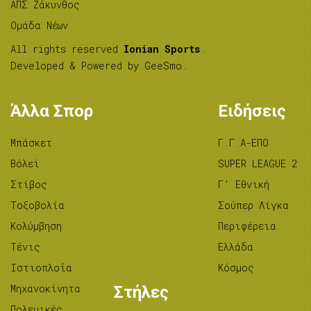
ΑΠΣ Ζάκυνθος
Ομάδα Νέων
All rights reserved
Ionian Sports
.
Developed & Powered by
GeeSmo
.
Άλλα Σπορ
Ειδήσεις
Μπάσκετ
Γ.Γ.Α-ΕΠΟ
Βόλεϊ
SUPER LEAGUE 2
Στίβος
Γ’ Εθνική
Tοξοβολία
Σούπερ Λίγκα
Κολύμβηση
Περιφέρεια
Τένις
Ελλάδα
Ιστιοπλοΐα
Κόσμος
Μηχανοκίνητα
Στήλες
Πολεμικές