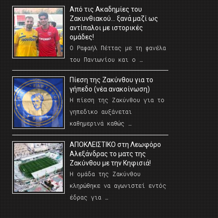
Από τις Ακαδημίες του
Ζακυνθιακού… ξανά μαζί ως
αντίπαλοι με ιστορικές
ομάδες!
Ο Ραφαήλ Πέττας με τη φανέλα
του Πανιωνίου και ο …
Πίεση της Ζακύνθου για το
γήπεδο (νέα ανακοίνωση)
Η πίεση της Ζακύνθου για το
γηπεδικο αυξάνεται
καθημερινά καθώς …
AΠΟΚΛΕΙΣΤΙΚΟ στη Λεωφόρο
Αλεξάνδρας το ματς της
Ζακύνθου με την Κηφισιά!
Η ομάδα της Ζακύνθου
κληρώθηκε να αγωνιστεί εντός
έδρας για …