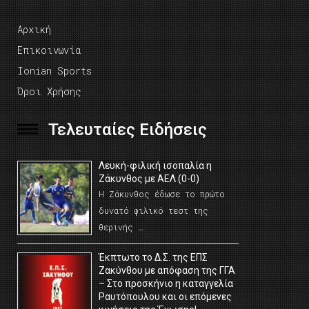
Αρχική
Επικοινωνία
Ionian Sports
Όροι Χρήσης
Τελευταίες Ειδήσεις
Λευκή-φιλική ισοπαλία η
Ζάκυνθος με ΑΕΛ (0-0)
Η Ζάκυνθος έδωσε το πρώτο
δυνατό φιλικό τεστ της
θερινής …
Έκπτωτο το Δ.Σ. της ΕΠΣ
Ζακύνθου με απόφαση της ΓΓΑ
– Στο προσκήνιο η καταγγελία
Ραυτόπουλου και οι επόμενες