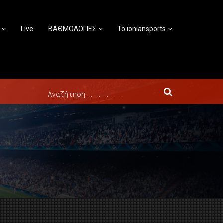
Live
ΒΑΘΜΟΛΟΓΙΕΣ
Το ioniansports