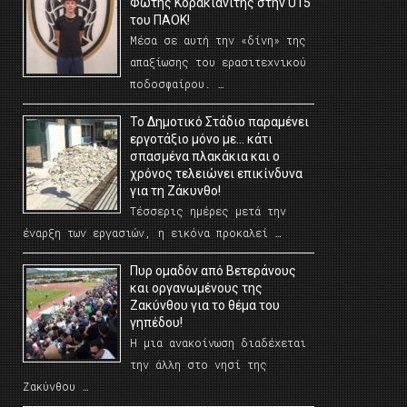
Φώτης Κορακιανίτης στην U15
του ΠΑΟΚ!
Μέσα σε αυτή την «δίνη» της
απαξίωσης του ερασιτεχνικού
ποδοσφαίρου. …
Το Δημοτικό Στάδιο παραμένει
εργοτάξιο μόνο με… κάτι
σπασμένα πλακάκια και ο
χρόνος τελειώνει επικίνδυνα
για τη Ζάκυνθο!
Τέσσερις ημέρες μετά την
έναρξη των εργασιών, η εικόνα προκαλεί …
Πυρ ομαδόν από Βετεράνους
και οργανωμένους της
Ζακύνθου για το θέμα του
γηπέδου!
Η μια ανακοίνωση διαδέχεται
την άλλη στο νησί της
Ζακύνθου …