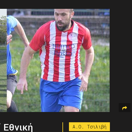
΄ Εθνική
Α.Ο. Τσιλιβή