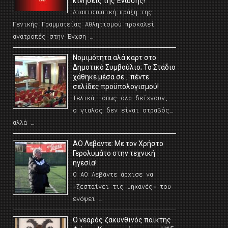
κινήσεις της Ένωσης!
Διαπιστωτική πράξη της
Γενικής Γραμματείας Αθλητισμού προκαλεί
ανατροπές στην Ένωση …
Νομιμότητα αλά καρτ στο
Δημοτικό Συμβούλιο; Το Στάδιο
χάθηκε μέσα σε… πέντε
σελίδες προϋπολογισμού!
Τελικά, όπως όλα δείχνουν,
ο γιαλός δεν είναι στραβός…
αλλά …
ΑΟ Λεβάντε: Με τον Χρήστο
Γερολυμάτο στην τεχνική
ηγεσία!
Ο ΑΟ Λεβάντε άρχισε να
«ζεσταίνει τις μηχανές» του
ενόψει …
O νεαρός ζακυνθινός παίκτης