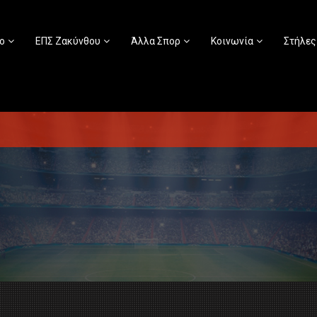
ο
ΕΠΣ Ζακύνθου
Άλλα Σπορ
Κοινωνία
Στήλες