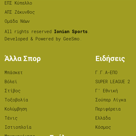
ΕΠΣ Κύπελλο
ΑΠΣ Ζάκυνθος
Ομάδα Νέων
All rights reserved
Ionian Sports
.
Developed & Powered by
GeeSmo
.
Άλλα Σπορ
Ειδήσεις
Μπάσκετ
Γ.Γ.Α-ΕΠΟ
Βόλεϊ
SUPER LEAGUE 2
Στίβος
Γ’ Εθνική
Tοξοβολία
Σούπερ Λίγκα
Κολύμβηση
Περιφέρεια
Τένις
Ελλάδα
Ιστιοπλοΐα
Κόσμος