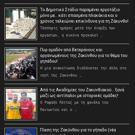
Το Δημοτικό Στάδιο παραμένει εργοτάξιο
μόνο με… κάτι σπασμένα πλακάκια και ο
χρόνος τελειώνει επικίνδυνα για τη Ζάκυνθο!
Τέσσερις ημέρες μετά την έναρξη των
εργασιών, η εικόνα προκαλεί …
Πυρ ομαδόν από Βετεράνους και
οργανωμένους της Ζακύνθου για το θέμα του
γηπέδου!
Η μια ανακοίνωση διαδέχεται την άλλη στο
νησί της Ζακύνθου …
Από τις Ακαδημίες του Ζακυνθιακού… ξανά
μαζί ως αντίπαλοι με ιστορικές ομάδες!
Ο Ραφαήλ Πέττας με τη φανέλα του
Πανιωνίου και ο …
Πίεση της Ζακύνθου για το γήπεδο (νέα