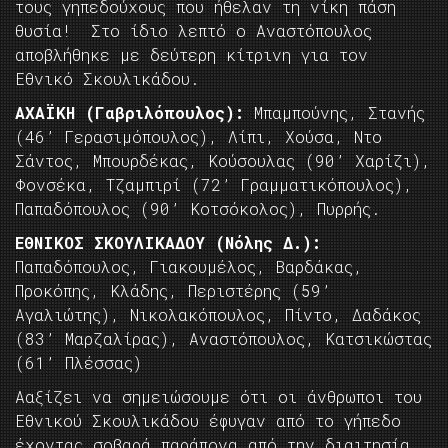
τους γηπεδούχους που ήθελαν τη νίκη πάση
θυσία! Στο ίδιο λεπτό ο Αναστόπουλος
αποβλήθηκε με δεύτερη κίτρινη για τον
Εθνικό Σκουλικάδου.
ΑΧΑΪΚΗ (Γαβριλόπουλος):
Μπαμπούνης, Στανής
(46’ Γερασιμόπουλος), Λίπι, Χούσα, Ντο
Σάντος, Μπουρδέκας, Κούσουλας (90’ Χαρίζι),
Φονσέκα, Τζαμπιρί (72’ Γραμματικόπουλος),
Παπαδόπουλος (90’ Κοτσόκολος), Πυρρής.
ΕΘΝΙΚΟΣ ΣΚΟΥΛΙΚΑΔΟΥ (Νόλης Δ.):
Παπαδόπουλος, Γιακουμέλος, Βαρδάκας,
Προκόπης, Κλάδης, Περιστέρης (59’
Αγαλιώτης), Νικολακόπουλος, Πίντο, Δαδάκος
(83’ Μαρζαλίρας), Αναστόπουλος, Κατσικώστας
(61’ Πλέσσας)
Aαξίζει να σημειώσουμε ότι οι άνθρωποι του
Εθνικού Σκουλικάδου έφυγαν από το γήπεδο
έχοντας σοβαρά παράπονα από την διαιτησία