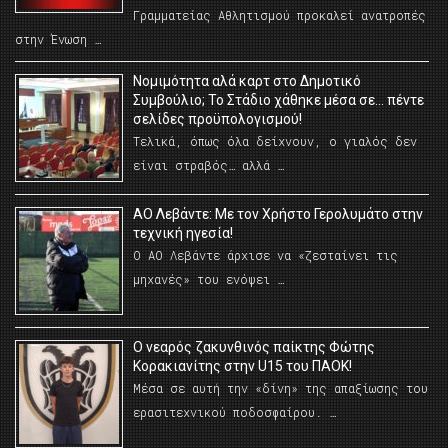
Γραμματείας Αθλητισμού προκαλεί ανατροπές
στην Ένωση …
Νομιμότητα αλά καρτ στο Δημοτικό
Συμβούλιο; Το Στάδιο χάθηκε μέσα σε… πέντε
σελίδες προϋπολογισμού!
Τελικά, όπως όλα δείχνουν, ο γιαλός δεν
είναι στραβός… αλλά …
ΑΟ Λεβάντε: Με τον Χρήστο Γερολυμάτο στην
τεχνική ηγεσία!
Ο ΑΟ Λεβάντε άρχισε να «ζεσταίνει τις
μηχανές» του ενόψει …
O νεαρός ζακυνθινός παίκτης Φώτης
Κορακιανίτης στην U15 του ΠΑΟΚ!
Μέσα σε αυτή την «δίνη» της απαξίωσης του
ερασιτεχνικού ποδοσφαίρου. …