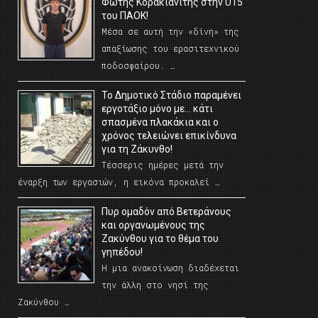
Φώτης Κορακιανίτης στην U15
του ΠΑΟΚ!
Μέσα σε αυτή την «δίνη» της
απαξίωσης του ερασιτεχνικού
ποδοσφαίρου. …
Το Δημοτικό Στάδιο παραμένει
εργοτάξιο μόνο με… κάτι
σπασμένα πλακάκια και ο
χρόνος τελειώνει επικίνδυνα
για τη Ζάκυνθο!
Τέσσερις ημέρες μετά την
έναρξη των εργασιών, η εικόνα προκαλεί …
Πυρ ομαδόν από Βετεράνους
και οργανωμένους της
Ζακύνθου για το θέμα του
γηπέδου!
Η μια ανακοίνωση διαδέχεται
την άλλη στο νησί της
Ζακύνθου …