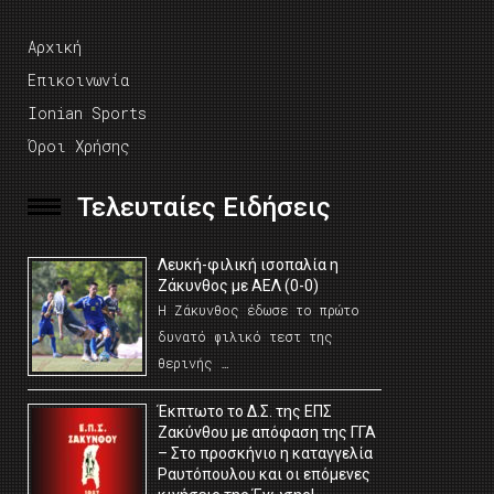
Αρχική
Επικοινωνία
Ionian Sports
Όροι Χρήσης
Τελευταίες Ειδήσεις
Λευκή-φιλική ισοπαλία η
Ζάκυνθος με ΑΕΛ (0-0)
Η Ζάκυνθος έδωσε το πρώτο
δυνατό φιλικό τεστ της
θερινής …
Έκπτωτο το Δ.Σ. της ΕΠΣ
Ζακύνθου με απόφαση της ΓΓΑ
– Στο προσκήνιο η καταγγελία
Ραυτόπουλου και οι επόμενες