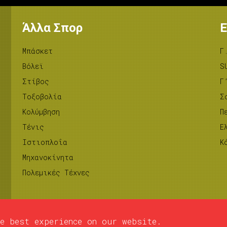
Άλλα Σπορ
Ε
Μπάσκετ
Γ
Βόλεϊ
S
Στίβος
Γ
Tοξοβολία
Σ
Κολύμβηση
Π
Τένις
Ε
Ιστιοπλοΐα
Κ
Μηχανοκίνητα
Πολεμικές Τέχνες
e best experience on our website.