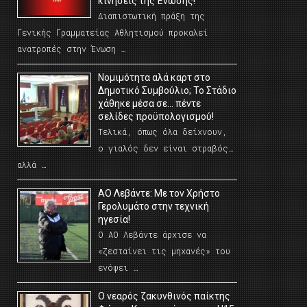
κινήσεις της Ένωσης!
Διαπιστωτική πράξη της
Γενικής Γραμματείας Αθλητισμού προκαλεί
ανατροπές στην Ένωση …
Νομιμότητα αλά καρτ στο
Δημοτικό Συμβούλιο; Το Στάδιο
χάθηκε μέσα σε… πέντε
σελίδες προϋπολογισμού!
Τελικά, όπως όλα δείχνουν,
ο γιαλός δεν είναι στραβός…
αλλά …
ΑΟ Λεβάντε: Με τον Χρήστο
Γερολυμάτο στην τεχνική
ηγεσία!
Ο ΑΟ Λεβάντε άρχισε να
«ζεσταίνει τις μηχανές» του
ενόψει …
O νεαρός ζακυνθινός παίκτης