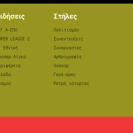
ιδήσεις
Στήλες
.Γ.Α-ΕΠΟ
Πολιτισμός
UPER LEAGUE 2
Συνεντεύξεις
’ Εθνική
Συνεργασίες
ούπερ Λίγκα
Αρθρογραφία
εριφέρεια
Gossip
λλάδα
Γκολ-αρες
όσμος
Ρετρό ιστορίες