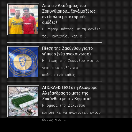
Από τις Ακαδημίες του
Ζακυνθιακού… ξανά μαζί ως
αντίπαλοι με ιστορικές
ομάδες!
Ο Ραφαήλ Πέττας με τη φανέλα
του Πανιωνίου και ο …
Πίεση της Ζακύνθου για το
γήπεδο (νέα ανακοίνωση)
Η πίεση της Ζακύνθου για το
γηπεδικο αυξάνεται
καθημερινά καθώς …
AΠΟΚΛΕΙΣΤΙΚΟ στη Λεωφόρο
Αλεξάνδρας το ματς της
Ζακύνθου με την Κηφισιά!
Η ομάδα της Ζακύνθου
κληρώθηκε να αγωνιστεί εντός
έδρας για …