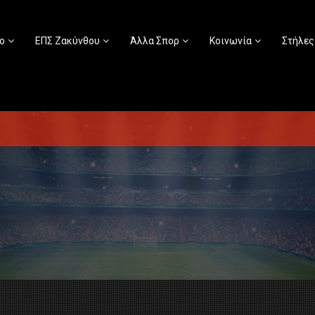
ο
ΕΠΣ Ζακύνθου
Άλλα Σπορ
Κοινωνία
Στήλες