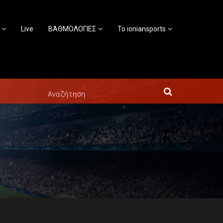
Live
ΒΑΘΜΟΛΟΓΙΕΣ
Το ioniansports