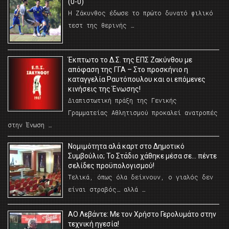
(0-0)
Η Ζάκυνθος έδωσε το πρώτο δυνατό φιλικό
τεστ της θερινής …
Έκπτωτο το Δ.Σ. της ΕΠΣ Ζακύνθου με
απόφαση της ΓΓΑ – Στο προσκήνιο η
καταγγελία Ραυτόπουλου και οι επόμενες
κινήσεις της Ένωσης!
Διαπιστωτική πράξη της Γενικής
Γραμματείας Αθλητισμού προκαλεί ανατροπές
στην Ένωση …
Νομιμότητα αλά καρτ στο Δημοτικό
Συμβούλιο; Το Στάδιο χάθηκε μέσα σε… πέντε
σελίδες προϋπολογισμού!
Τελικά, όπως όλα δείχνουν, ο γιαλός δεν
είναι στραβός… αλλά …
ΑΟ Λεβάντε: Με τον Χρήστο Γερολυμάτο στην
τεχνική ηγεσία!