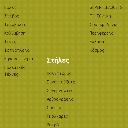
Βόλεϊ
SUPER LEAGUE 2
Στίβος
Γ’ Εθνική
Tοξοβολία
Σούπερ Λίγκα
Κολύμβηση
Περιφέρεια
Τένις
Ελλάδα
Ιστιοπλοΐα
Κόσμος
Μηχανοκίνητα
Στήλες
Πολεμικές
Πολιτισμός
Τέχνες
Συνεντεύξεις
Συνεργασίες
Αρθρογραφία
Gossip
Γκολ-αρες
Ρετρό