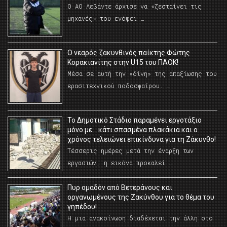
Ο ΑΟ Λεβάντε άρχισε να «ζεσταίνει τις
μηχανές» του ενόψει …
O νεαρός ζακυνθινός παίκτης Φώτης
Κορακιανίτης στην U15 του ΠΑΟΚ!
Μέσα σε αυτή την «δίνη» της απαξίωσης του
ερασιτεχνικού ποδοσφαίρου. …
Το Δημοτικό Στάδιο παραμένει εργοτάξιο
μόνο με… κάτι σπασμένα πλακάκια και ο
χρόνος τελειώνει επικίνδυνα για τη Ζάκυνθο!
Τέσσερις ημέρες μετά την έναρξη των
εργασιών, η εικόνα προκαλεί …
Πυρ ομαδόν από Βετεράνους και
οργανωμένους της Ζακύνθου για το θέμα του
γηπέδου!
Η μια ανακοίνωση διαδέχεται την άλλη στο