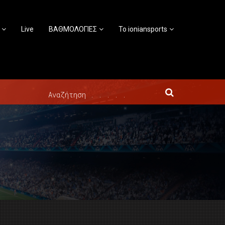
Live
ΒΑΘΜΟΛΟΓΙΕΣ
Το ioniansports