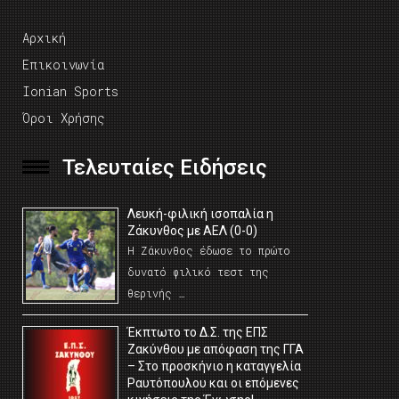
Αρχική
Επικοινωνία
Ionian Sports
Όροι Χρήσης
Τελευταίες Ειδήσεις
Λευκή-φιλική ισοπαλία η
Ζάκυνθος με ΑΕΛ (0-0)
Η Ζάκυνθος έδωσε το πρώτο
δυνατό φιλικό τεστ της
θερινής …
Έκπτωτο το Δ.Σ. της ΕΠΣ
Ζακύνθου με απόφαση της ΓΓΑ
– Στο προσκήνιο η καταγγελία
Ραυτόπουλου και οι επόμενες