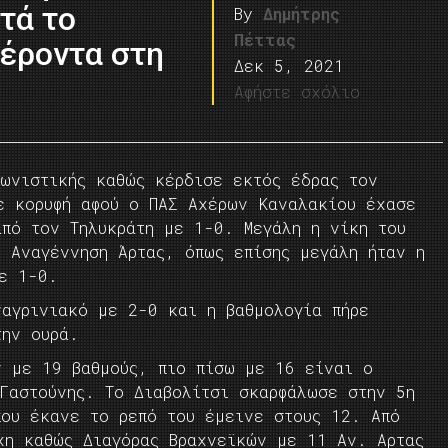
τά το
By
Δημήτρης
Πέττας
έροντα στη
Δεκ 5, 2021
Αφήστε σχόλιο
γωνιστικής καθώς κέρδισε εκτός έδρας τον
ε κορυφή αφού ο ΠΑΣ Αχέρων Καναλακίου έχασε
από τον Τηλυκράτη με 1-0. Μεγάλη η νίκη του
ν Αναγέννηση Άρτας, όπως επίσης μεγάλη ήταν η
με 1-0.
ναγρινιακό με 2-0 και η βαθμολογία πήρε
την ουρά.
ν με 19 βαθμούς, πιο πίσω με 16 είναι ο
 Γαστούνης. Το Διαβολίτσι σκαρφάλωσε στην 5η
που έκανε το ρεπό του έμεινε στους 12. Από
χη καθώς Διαγόρας Βραχνεϊκών με 11 Αν. Αρτας