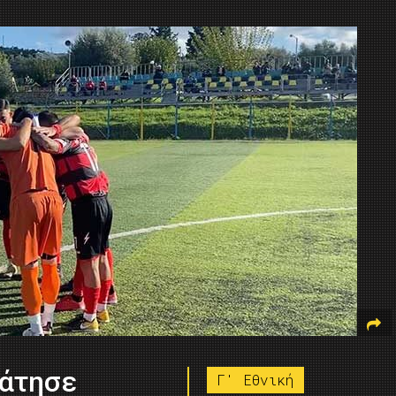
Πάτησε
Γ' Εθνική