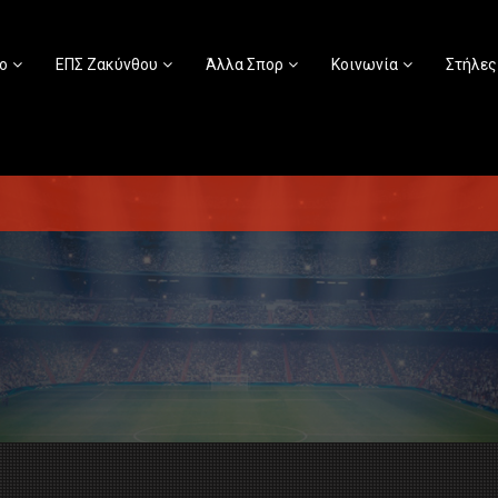
ο
ΕΠΣ Ζακύνθου
Άλλα Σπορ
Κοινωνία
Στήλες