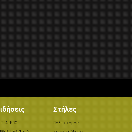
ιδήσεις
Στήλες
.Γ.Α-ΕΠΟ
Πολιτισμός
UPER LEAGUE 2
Συνεντεύξεις