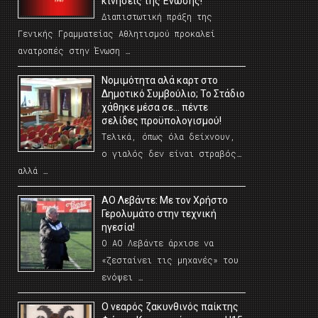
κινήσεις της Ένωσης!
Διαπιστωτική πράξη της
Γενικής Γραμματείας Αθλητισμού προκαλεί
ανατροπές στην Ένωση …
Νομιμότητα αλά καρτ στο
Δημοτικό Συμβούλιο; Το Στάδιο
χάθηκε μέσα σε… πέντε
σελίδες προϋπολογισμού!
Τελικά, όπως όλα δείχνουν,
ο γιαλός δεν είναι στραβός…
αλλά …
ΑΟ Λεβάντε: Με τον Χρήστο
Γερολυμάτο στην τεχνική
ηγεσία!
Ο ΑΟ Λεβάντε άρχισε να
«ζεσταίνει τις μηχανές» του
ενόψει …
O νεαρός ζακυνθινός παίκτης