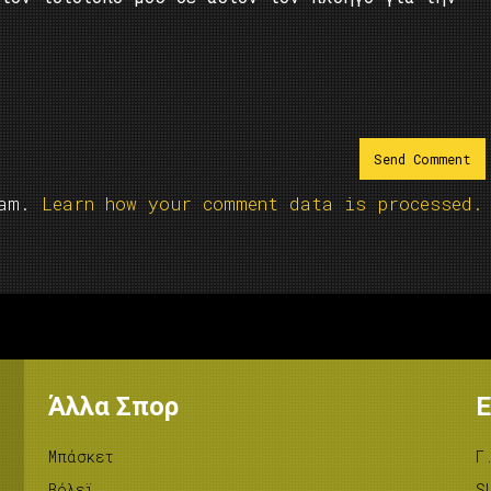
pam.
Learn how your comment data is processed.
Άλλα Σπορ
Ε
Μπάσκετ
Γ
Βόλεϊ
S