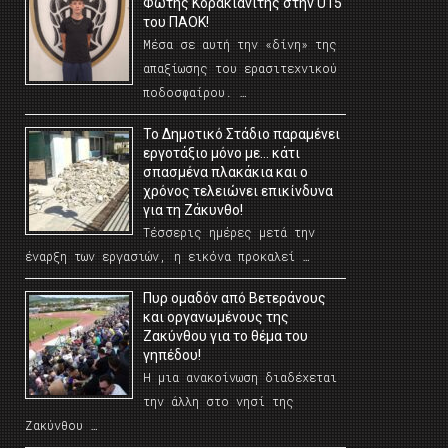
Φώτης Κορακιανίτης στην U15
του ΠΑΟΚ!
Μέσα σε αυτή την «δίνη» της
απαξίωσης του ερασιτεχνικού
ποδοσφαίρου. …
Το Δημοτικό Στάδιο παραμένει
εργοτάξιο μόνο με… κάτι
σπασμένα πλακάκια και ο
χρόνος τελειώνει επικίνδυνα
για τη Ζάκυνθο!
Τέσσερις ημέρες μετά την
έναρξη των εργασιών, η εικόνα προκαλεί …
Πυρ ομαδόν από Βετεράνους
και οργανωμένους της
Ζακύνθου για το θέμα του
γηπέδου!
Η μια ανακοίνωση διαδέχεται
την άλλη στο νησί της
Ζακύνθου …