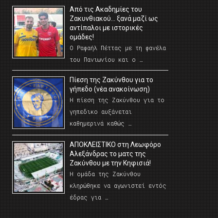
Από τις Ακαδημίες του
Ζακυνθιακού… ξανά μαζί ως
αντίπαλοι με ιστορικές
ομάδες!
Ο Ραφαήλ Πέττας με τη φανέλα
του Πανιωνίου και ο …
Πίεση της Ζακύνθου για το
γήπεδο (νέα ανακοίνωση)
Η πίεση της Ζακύνθου για το
γηπεδικο αυξάνεται
καθημερινά καθώς …
AΠΟΚΛΕΙΣΤΙΚΟ στη Λεωφόρο
Αλεξάνδρας το ματς της
Ζακύνθου με την Κηφισιά!
Η ομάδα της Ζακύνθου
κληρώθηκε να αγωνιστεί εντός
έδρας για …