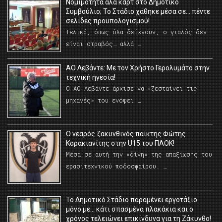
Νομιμότητα αλά καρτ στο Δημοτικό
Συμβούλιο; Το Στάδιο χάθηκε μέσα σε… πέντε
σελίδες προϋπολογισμού!
Τελικά, όπως όλα δείχνουν, ο γιαλός δεν
είναι στραβός… αλλά …
ΑΟ Λεβάντε: Με τον Χρήστο Γερολυμάτο στην
τεχνική ηγεσία!
Ο ΑΟ Λεβάντε άρχισε να «ζεσταίνει τις
μηχανές» του ενόψει …
O νεαρός ζακυνθινός παίκτης Φώτης
Κορακιανίτης στην U15 του ΠΑΟΚ!
Μέσα σε αυτή την «δίνη» της απαξίωσης του
ερασιτεχνικού ποδοσφαίρου. …
Το Δημοτικό Στάδιο παραμένει εργοτάξιο
μόνο με… κάτι σπασμένα πλακάκια και ο
χρόνος τελειώνει επικίνδυνα για τη Ζάκυνθο!