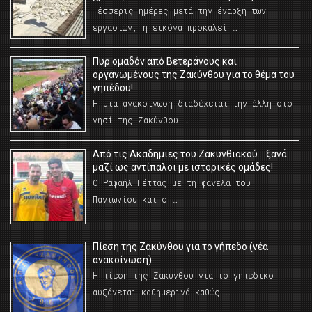
Τέσσερις ημέρες μετά την έναρξη των
εργασιών, η εικόνα προκαλεί …
Πυρ ομαδόν από Βετεράνους και
οργανωμένους της Ζακύνθου για το θέμα του
γηπέδου!
Η μια ανακοίνωση διαδέχεται την άλλη στο
νησί της Ζακύνθου …
Από τις Ακαδημίες του Ζακυνθιακού… ξανά
μαζί ως αντίπαλοι με ιστορικές ομάδες!
Ο Ραφαήλ Πέττας με τη φανέλα του
Πανιωνίου και ο …
Πίεση της Ζακύνθου για το γήπεδο (νέα
ανακοίνωση)
Η πίεση της Ζακύνθου για το γηπεδικο
αυξάνεται καθημερινά καθώς …