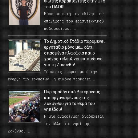
Φώτης Κορακιανίτης στην U15
του ΠΑΟΚ!
Μέσα σε αυτή την «δίνη» της
απαξίωσης του ερασιτεχνικού
ποδοσφαίρου. …
Το Δημοτικό Στάδιο παραμένει
εργοτάξιο μόνο με… κάτι
σπασμένα πλακάκια και ο
χρόνος τελειώνει επικίνδυνα
για τη Ζάκυνθο!
Τέσσερις ημέρες μετά την
έναρξη των εργασιών, η εικόνα προκαλεί …
Πυρ ομαδόν από Βετεράνους
και οργανωμένους της
Ζακύνθου για το θέμα του
γηπέδου!
Η μια ανακοίνωση διαδέχεται
την άλλη στο νησί της
Ζακύνθου …