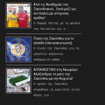
Από τις Ακαδημίες του
Ζακυνθιακού… ξανά μαζί ως
αντίπαλοι με ιστορικές
ομάδες!
Ο Ραφαήλ Πέττας με τη φανέλα
του Πανιωνίου και ο …
Πίεση της Ζακύνθου για το
γήπεδο (νέα ανακοίνωση)
Η πίεση της Ζακύνθου για το
γηπεδικο αυξάνεται
καθημερινά καθώς …
AΠΟΚΛΕΙΣΤΙΚΟ στη Λεωφόρο
Αλεξάνδρας το ματς της
Ζακύνθου με την Κηφισιά!
Η ομάδα της Ζακύνθου
κληρώθηκε να αγωνιστεί εντός
έδρας για …