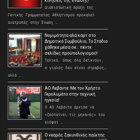
κινήσεις της Ένωσης!
Διαπιστωτική πράξη της
Γενικής Γραμματείας Αθλητισμού προκαλεί
ανατροπές στην Ένωση …
Νομιμότητα αλά καρτ στο
Δημοτικό Συμβούλιο; Το Στάδιο
χάθηκε μέσα σε… πέντε
σελίδες προϋπολογισμού!
Τελικά, όπως όλα δείχνουν,
ο γιαλός δεν είναι στραβός…
αλλά …
ΑΟ Λεβάντε: Με τον Χρήστο
Γερολυμάτο στην τεχνική
ηγεσία!
Ο ΑΟ Λεβάντε άρχισε να
«ζεσταίνει τις μηχανές» του
ενόψει …
O νεαρός ζακυνθινός παίκτης