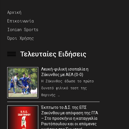
Αρχική
Επικοινωνία
Ionian Sports
Όροι Χρήσης
Τελευταίες Ειδήσεις
Λευκή-φιλική ισοπαλία η
Ζάκυνθος με ΑΕΛ (0-0)
Η Ζάκυνθος έδωσε το πρώτο
δυνατό φιλικό τεστ της
θερινής …
Έκπτωτο το Δ.Σ. της ΕΠΣ
Ζακύνθου με απόφαση της ΓΓΑ
– Στο προσκήνιο η καταγγελία
Ραυτόπουλου και οι επόμενες