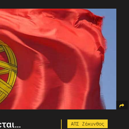
εται…
ΑΠΣ Ζάκυνθος