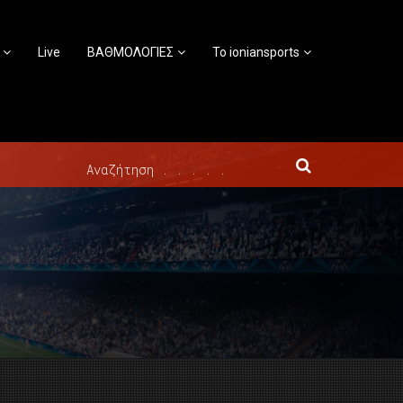
Live
ΒΑΘΜΟΛΟΓΙΕΣ
Το ioniansports