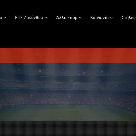
ο
ΕΠΣ Ζακύνθου
Άλλα Σπορ
Κοινωνία
Στήλες