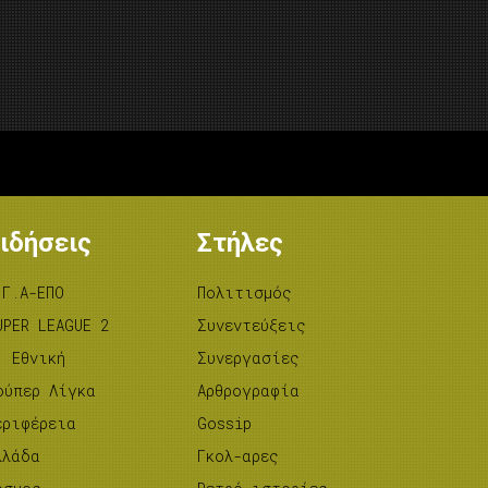
ιδήσεις
Στήλες
.Γ.Α-ΕΠΟ
Πολιτισμός
UPER LEAGUE 2
Συνεντεύξεις
’ Εθνική
Συνεργασίες
ούπερ Λίγκα
Αρθρογραφία
εριφέρεια
Gossip
λλάδα
Γκολ-αρες