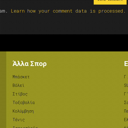
pam.
Learn how your comment data is processed.
Άλλα Σπορ
Ε
Μπάσκετ
Γ
Βόλεϊ
S
Στίβος
Γ
Tοξοβολία
Σ
Κολύμβηση
Π
Τένις
Ε