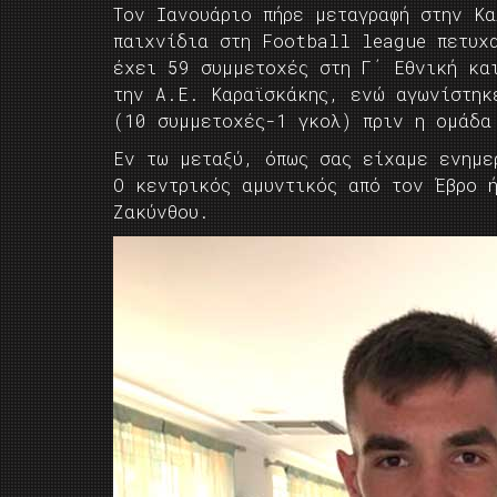
Τον Ιανουάριο πήρε μεταγραφή στην Κ
παιχνίδια στη Football league πετυχ
έχει 59 συμμετοχές στη Γ΄ Εθνική κα
την Α.Ε. Καραϊσκάκης, ενώ αγωνίστηκ
(10 συμμετοχές-1 γκολ) πριν η ομάδα
Εν τω μεταξύ, όπως σας είχαμε ενημε
Ο κεντρικός αμυντικός από τον Έβρο 
Ζακύνθου.