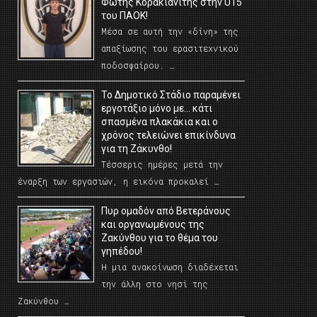
Φώτης Κορακιανίτης στην U15
του ΠΑΟΚ!
Μέσα σε αυτή την «δίνη» της
απαξίωσης του ερασιτεχνικού
ποδοσφαίρου. …
Το Δημοτικό Στάδιο παραμένει
εργοτάξιο μόνο με… κάτι
σπασμένα πλακάκια και ο
χρόνος τελειώνει επικίνδυνα
για τη Ζάκυνθο!
Τέσσερις ημέρες μετά την
έναρξη των εργασιών, η εικόνα προκαλεί …
Πυρ ομαδόν από Βετεράνους
και οργανωμένους της
Ζακύνθου για το θέμα του
γηπέδου!
Η μια ανακοίνωση διαδέχεται
την άλλη στο νησί της
Ζακύνθου …