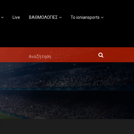
Live
ΒΑΘΜΟΛΟΓΙΕΣ
Το ioniansports