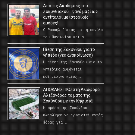
Από τις Ακαδημίες του
Ζακυνθιακού… ξανά μαζί ως
αντίπαλοι με ιστορικές
ομάδες!
Ο Ραφαήλ Πέττας με τη φανέλα
του Πανιωνίου και ο …
Πίεση της Ζακύνθου για το
γήπεδο (νέα ανακοίνωση)
Η πίεση της Ζακύνθου για το
γηπεδικο αυξάνεται
καθημερινά καθώς …
AΠΟΚΛΕΙΣΤΙΚΟ στη Λεωφόρο
Αλεξάνδρας το ματς της
Ζακύνθου με την Κηφισιά!
Η ομάδα της Ζακύνθου
κληρώθηκε να αγωνιστεί εντός
έδρας για …