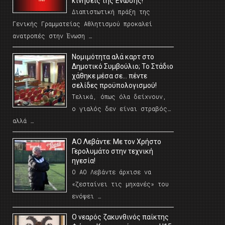
κινήσεις της Ένωσης!
Διαπιστωτική πράξη της
Γενικής Γραμματείας Αθλητισμού προκαλεί
ανατροπές στην Ένωση …
Νομιμότητα αλά καρτ στο
Δημοτικό Συμβούλιο; Το Στάδιο
χάθηκε μέσα σε… πέντε
σελίδες προϋπολογισμού!
Τελικά, όπως όλα δείχνουν,
ο γιαλός δεν είναι στραβός…
αλλά …
ΑΟ Λεβάντε: Με τον Χρήστο
Γερολυμάτο στην τεχνική
ηγεσία!
Ο ΑΟ Λεβάντε άρχισε να
«ζεσταίνει τις μηχανές» του
ενόψει …
O νεαρός ζακυνθινός παίκτης