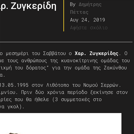
ρ. Ζυγκερίδη
By
Δημήτρης
Πέττας
Αυγ 24, 2019
Αφήστε σχόλιο
ο μεσημέρι του Σαββάτου ο
Χαρ. Ζυγκερίδης
. Ο
με τους ανθρώπους της κυανοκίτρινης ομάδας του
αιχμή του δόρατος” για την ομάδα της Ζακύνθου
ρία.
 13.05.1995 στον Λιθότοπο του Νομού Σερρών.
ιμνίου. Πριν δύο χρόνια περίοδο ξεκίνησε στον
ιρίες που θα ήθελε (3 συμμετοχές στο
να γκολ).