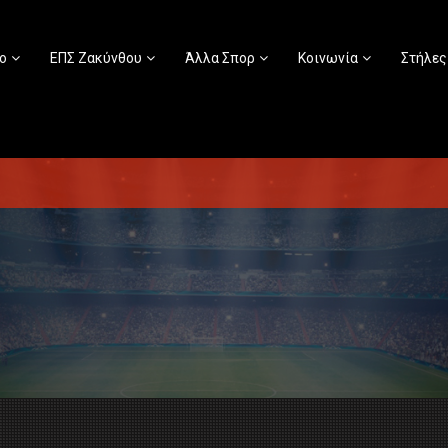
ο
ΕΠΣ Ζακύνθου
Άλλα Σπορ
Κοινωνία
Στήλες