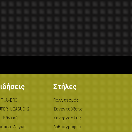
ιδήσεις
Στήλες
.Γ.Α-ΕΠΟ
Πολιτισμός
UPER LEAGUE 2
Συνεντεύξεις
’ Εθνική
Συνεργασίες
ούπερ Λίγκα
Αρθρογραφία