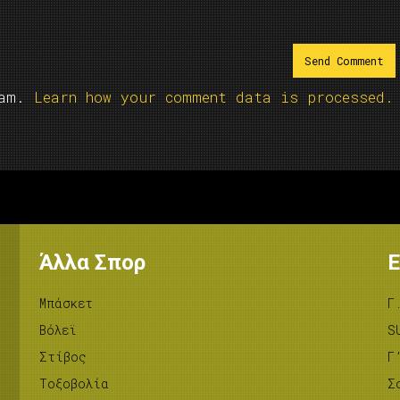
pam.
Learn how your comment data is processed.
Άλλα Σπορ
Ε
Μπάσκετ
Γ
Βόλεϊ
S
Στίβος
Γ
Tοξοβολία
Σ