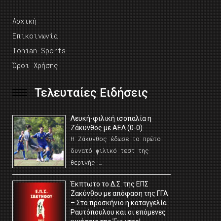
Αρχική
Επικοινωνία
Ionian Sports
Όροι Χρήσης
Τελευταίες Ειδήσεις
Λευκή-φιλική ισοπαλία η
Ζάκυνθος με ΑΕΛ (0-0)
Η Ζάκυνθος έδωσε το πρώτο
δυνατό φιλικό τεστ της
θερινής …
Έκπτωτο το Δ.Σ. της ΕΠΣ
Ζακύνθου με απόφαση της ΓΓΑ
– Στο προσκήνιο η καταγγελία
Ραυτόπουλου και οι επόμενες