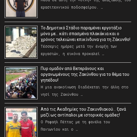
ερασιτεχνικού ποδοσφαίρου. …
Το Δημοτικό Στάδιο παραμένει εργοτάξιο
μόνο με… κάτι σπασμένα πλακάκια και ο
χρόνος τελειώνει επικίνδυνα για τη Ζάκυνθο!
Τέσσερις ημέρες μετά την έναρξη των
εργασιών, η εικόνα προκαλεί …
Πυρ ομαδόν από Βετεράνους και
οργανωμένους της Ζακύνθου για το θέμα του
γηπέδου!
Η μια ανακοίνωση διαδέχεται την άλλη στο
νησί της Ζακύνθου …
Από τις Ακαδημίες του Ζακυνθιακού… ξανά
μαζί ως αντίπαλοι με ιστορικές ομάδες!
Ο Ραφαήλ Πέττας με τη φανέλα του
Πανιωνίου και ο …