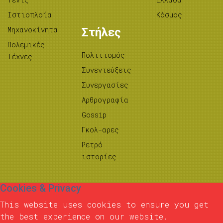
Ιστιοπλοΐα
Κόσμος
Μηχανοκίνητα
Στήλες
Πολεμικές
Πολιτισμός
Τέχνες
Συνεντεύξεις
Συνεργασίες
Αρθρογραφία
Gossip
Γκολ-αρες
Ρετρό
ιστορίες
Cookies & Privacy
This website uses cookies to ensure you get
the best experience on our website.