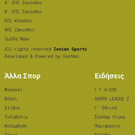
A’ ΕΠΣ Ζακύνθου
B’ ΕΠΣ Ζακύνθου
ΕΠΣ Κύπελλο
ΑΠΣ Ζάκυνθος
Ομάδα Νέων
All rights reserved
Ionian Sports
.
Developed & Powered by
GeeSmo
.
Άλλα Σπορ
Ειδήσεις
Μπάσκετ
Γ.Γ.Α-ΕΠΟ
Βόλεϊ
SUPER LEAGUE 2
Στίβος
Γ’ Εθνική
Tοξοβολία
Σούπερ Λίγκα
Κολύμβηση
Περιφέρεια
Τένις
Ελλάδα