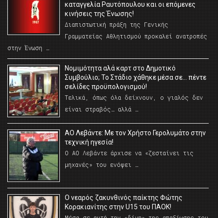
καταγγελία Ραυτόπουλου και οι επόμενες
κινήσεις της Ένωσης!
Διαπιστωτική πράξη της Γενικής
Γραμματείας Αθλητισμού προκαλεί ανατροπές
στην Ένωση …
Νομιμότητα αλά καρτ στο Δημοτικό
Συμβούλιο; Το Στάδιο χάθηκε μέσα σε… πέντε
σελίδες προϋπολογισμού!
Τελικά, όπως όλα δείχνουν, ο γιαλός δεν
είναι στραβός… αλλά …
ΑΟ Λεβάντε: Με τον Χρήστο Γερολυμάτο στην
τεχνική ηγεσία!
Ο ΑΟ Λεβάντε άρχισε να «ζεσταίνει τις
μηχανές» του ενόψει …
O νεαρός ζακυνθινός παίκτης Φώτης
Κορακιανίτης στην U15 του ΠΑΟΚ!
Μέσα σε αυτή την «δίνη» της απαξίωσης του