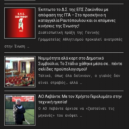
Έκπτωτο το Δ.Σ. της ΕΠΣ Ζακύνθου με
απόφαση της ΓΓΑ – Στο προσκήνιο η
καταγγελία Ραυτόπουλου και οι επόμενες
κινήσεις της Ένωσης!
Διαπιστωτική πράξη της Γενικής
Γραμματείας Αθλητισμού προκαλεί ανατροπές
στην Ένωση …
Νομιμότητα αλά καρτ στο Δημοτικό
Συμβούλιο; Το Στάδιο χάθηκε μέσα σε… πέντε
σελίδες προϋπολογισμού!
Τελικά, όπως όλα δείχνουν, ο γιαλός δεν
είναι στραβός… αλλά …
ΑΟ Λεβάντε: Με τον Χρήστο Γερολυμάτο στην
τεχνική ηγεσία!
Ο ΑΟ Λεβάντε άρχισε να «ζεσταίνει τις
μηχανές» του ενόψει …