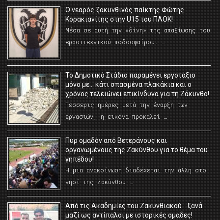
O νεαρός ζακυνθινός παίκτης Φώτης
Κορακιανίτης στην U15 του ΠΑΟΚ!
Μέσα σε αυτή την «δίνη» της απαξίωσης του
ερασιτεχνικού ποδοσφαίρου. …
Το Δημοτικό Στάδιο παραμένει εργοτάξιο
μόνο με… κάτι σπασμένα πλακάκια και ο
χρόνος τελειώνει επικίνδυνα για τη Ζάκυνθο!
Τέσσερις ημέρες μετά την έναρξη των
εργασιών, η εικόνα προκαλεί …
Πυρ ομαδόν από Βετεράνους και
οργανωμένους της Ζακύνθου για το θέμα του
γηπέδου!
Η μια ανακοίνωση διαδέχεται την άλλη στο
νησί της Ζακύνθου …
Από τις Ακαδημίες του Ζακυνθιακού… ξανά
μαζί ως αντίπαλοι με ιστορικές ομάδες!