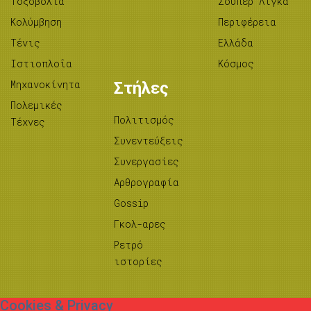
Tοξοβολία
Σούπερ Λίγκα
Κολύμβηση
Περιφέρεια
Τένις
Ελλάδα
Ιστιοπλοΐα
Κόσμος
Μηχανοκίνητα
Στήλες
Πολεμικές
Πολιτισμός
Τέχνες
Συνεντεύξεις
Συνεργασίες
Αρθρογραφία
Gossip
Γκολ-αρες
Ρετρό
ιστορίες
Cookies & Privacy