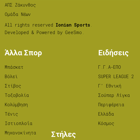
ΑΠΣ Ζάκυνθος
Ομάδα Νέων
All rights reserved
Ionian Sports
.
Developed & Powered by
GeeSmo
.
Άλλα Σπορ
Ειδήσεις
Μπάσκετ
Γ.Γ.Α-ΕΠΟ
Βόλεϊ
SUPER LEAGUE 2
Στίβος
Γ’ Εθνική
Tοξοβολία
Σούπερ Λίγκα
Κολύμβηση
Περιφέρεια
Τένις
Ελλάδα
Ιστιοπλοΐα
Κόσμος
Μηχανοκίνητα
Στήλες