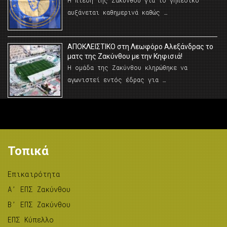
Η πίεση της Ζακύνθου για το γηπεδικο
αυξάνεται καθημερινά καθώς …
AΠΟΚΛΕΙΣΤΙΚΟ στη Λεωφόρο Αλεξάνδρας το
ματς της Ζακύνθου με την Κηφισιά!
Η ομάδα της Ζακύνθου κληρώθηκε να
αγωνιστεί εντός έδρας για …
Τοπικά
Επικαιρότητα
A’ ΕΠΣ Ζακύνθου
B’ ΕΠΣ Ζακύνθου
ΕΠΣ Κύπελλο