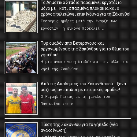
Το Δημοτικό Στάδιο παραμένει εργοτάξιο
μόνο με… κάτι σπασμένα πλακάκια και ο
χρόνος τελειώνει επικίνδυνα για τη Ζάκυνθο!
Τέσσερις ημέρες μετά την έναρξη των
εργασιών, η εικόνα προκαλεί …
Πυρ ομαδόν από Βετεράνους και
οργανωμένους της Ζακύνθου για το θέμα του
γηπέδου!
Η μια ανακοίνωση διαδέχεται την άλλη στο
νησί της Ζακύνθου …
Από τις Ακαδημίες του Ζακυνθιακού… ξανά
μαζί ως αντίπαλοι με ιστορικές ομάδες!
Ο Ραφαήλ Πέττας με τη φανέλα του
Πανιωνίου και ο …
Πίεση της Ζακύνθου για το γήπεδο (νέα
ανακοίνωση)