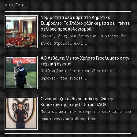
στην Ένωση …
Νομιμότητα αλά καρτ στο Δημοτικό
Συμβούλιο; Το Στάδιο χάθηκε μέσα σε… πέντε
σελίδες προϋπολογισμού!
Τελικά, όπως όλα δείχνουν, ο γιαλός δεν
είναι στραβός… αλλά …
ΑΟ Λεβάντε: Με τον Χρήστο Γερολυμάτο στην
τεχνική ηγεσία!
Ο ΑΟ Λεβάντε άρχισε να «ζεσταίνει τις
μηχανές» του ενόψει …
O νεαρός ζακυνθινός παίκτης Φώτης
Κορακιανίτης στην U15 του ΠΑΟΚ!
Μέσα σε αυτή την «δίνη» της απαξίωσης του
ερασιτεχνικού ποδοσφαίρου. …