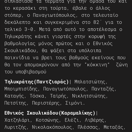
διπλασίασε τα τέρματα για την ομάδα του και
το κερασάκι στη τούρτα, έβαλε ο άλλος
στόπερ, ο Παναγιωτόπουλος, στο τελευταίο
δεκάλεπτο και συγκεκριμένα στο 82΄ για το
τελικό 3-0. Μετά από αυτό το αποτέλεσμα ο
Τηλυκράτης κάνει γιορτές στην κορυφή της
βαθμολογίας μόνος πρώτος και ο Εθνικός
Σκουλικάδου, θα ψάξει στα υπόλοιπα
παιχνίδια να βρει τους βαθμούς εκείνους που
θα τον απομακρύνουν από την “κόκκινη” ζώνη
του υποβιβασμού
Τηλυκράτης(Παντζιαράς)
| Μπλατσιώτης,
Μποιμπισίδης, Παναγιωτόπουλος, Πανταζής,
Καταγής, Τόσκα, Ταϊρής, Νικλητσιώτης,
Πετσίτης, Περιστέρης, Σιμόνι.
Εθνικός Σκουλικάδου(Καραμαλίκης)
|
Χατζηλάρι, Κοτσώνης, Ελέζι, Λιβέρης,
Λυριτζής, Νικολακόπουλος, Πλέσσας, Μεταξάς,