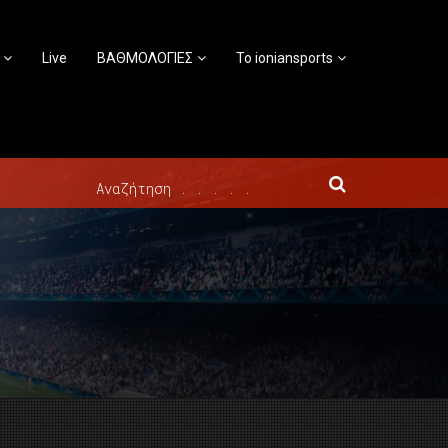
Live
ΒΑΘΜΟΛΟΓΙΕΣ
Το ioniansports