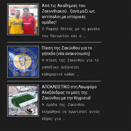
Από τις Ακαδημίες του
Ζακυνθιακού… ξανά μαζί ως
αντίπαλοι με ιστορικές
ομάδες!
Ο Ραφαήλ Πέττας με τη φανέλα
του Πανιωνίου και ο …
Πίεση της Ζακύνθου για το
γήπεδο (νέα ανακοίνωση)
Η πίεση της Ζακύνθου για το
γηπεδικο αυξάνεται
καθημερινά καθώς …
AΠΟΚΛΕΙΣΤΙΚΟ στη Λεωφόρο
Αλεξάνδρας το ματς της
Ζακύνθου με την Κηφισιά!
Η ομάδα της Ζακύνθου
κληρώθηκε να αγωνιστεί εντός
έδρας για …