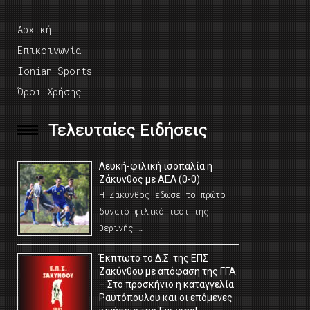
Αρχική
Επικοινωνία
Ionian Sports
Όροι Χρήσης
Τελευταίες Ειδήσεις
Λευκή-φιλική ισοπαλία η
Ζάκυνθος με ΑΕΛ (0-0)
Η Ζάκυνθος έδωσε το πρώτο
δυνατό φιλικό τεστ της
θερινής …
Έκπτωτο το Δ.Σ. της ΕΠΣ
Ζακύνθου με απόφαση της ΓΓΑ
– Στο προσκήνιο η καταγγελία
Ραυτόπουλου και οι επόμενες