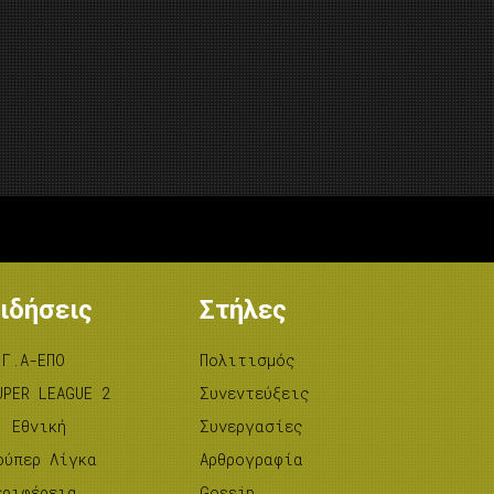
ιδήσεις
Στήλες
.Γ.Α-ΕΠΟ
Πολιτισμός
UPER LEAGUE 2
Συνεντεύξεις
’ Εθνική
Συνεργασίες
ούπερ Λίγκα
Αρθρογραφία
εριφέρεια
Gossip