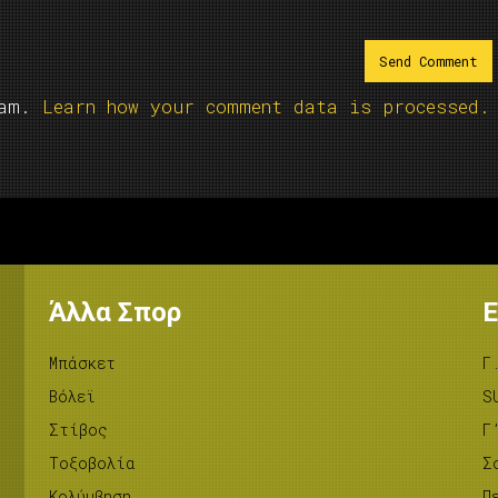
pam.
Learn how your comment data is processed.
Άλλα Σπορ
Ε
Μπάσκετ
Γ
Βόλεϊ
S
Στίβος
Γ
Tοξοβολία
Σ
Κολύμβηση
Π