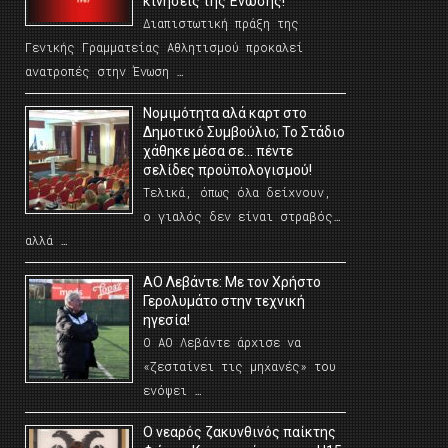
κινήσεις της Ένωσης!
Διαπιστωτική πράξη της
Γενικής Γραμματείας Αθλητισμού προκαλεί
ανατροπές στην Ένωση …
Νομιμότητα αλά καρτ στο
Δημοτικό Συμβούλιο; Το Στάδιο
χάθηκε μέσα σε… πέντε
σελίδες προϋπολογισμού!
Τελικά, όπως όλα δείχνουν,
ο γιαλός δεν είναι στραβός…
αλλά …
ΑΟ Λεβάντε: Με τον Χρήστο
Γερολυμάτο στην τεχνική
ηγεσία!
Ο ΑΟ Λεβάντε άρχισε να
«ζεσταίνει τις μηχανές» του
ενόψει …
O νεαρός ζακυνθινός παίκτης