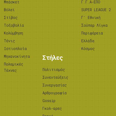
Μπάσκετ
Γ.Γ.Α-ΕΠΟ
Βόλεϊ
SUPER LEAGUE 2
Στίβος
Γ’ Εθνική
Tοξοβολία
Σούπερ Λίγκα
Κολύμβηση
Περιφέρεια
Τένις
Ελλάδα
Ιστιοπλοΐα
Κόσμος
Μηχανοκίνητα
Στήλες
Πολεμικές
Πολιτισμός
Τέχνες
Συνεντεύξεις
Συνεργασίες
Αρθρογραφία
Gossip
Γκολ-αρες