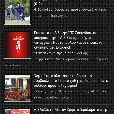
(0-0)
Η Ζάκυνθος έδωσε το πρώτο δυνατό φιλικό
τεστ της θερινής …
Έκπτωτο το Δ.Σ. της ΕΠΣ Ζακύνθου με
απόφαση της ΓΓΑ – Στο προσκήνιο η
καταγγελία Ραυτόπουλου και οι επόμενες
κινήσεις της Ένωσης!
Διαπιστωτική πράξη της Γενικής
Γραμματείας Αθλητισμού προκαλεί ανατροπές
στην Ένωση …
Νομιμότητα αλά καρτ στο Δημοτικό
Συμβούλιο; Το Στάδιο χάθηκε μέσα σε… πέντε
σελίδες προϋπολογισμού!
Τελικά, όπως όλα δείχνουν, ο γιαλός δεν
είναι στραβός… αλλά …
ΑΟ Λεβάντε: Με τον Χρήστο Γερολυμάτο στην