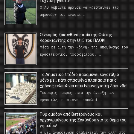
τεχνική ηγεσία!
Ο ΑΟ Λεβάντε άρχισε να «ζεσταίνει τις
μηχανές» του ενόψει …
O νεαρός ζακυνθινός παίκτης Φώτης
Κορακιανίτης στην U15 του ΠΑΟΚ!
Μέσα σε αυτή την «δίνη» της απαξίωσης του
ερασιτεχνικού ποδοσφαίρου. …
Το Δημοτικό Στάδιο παραμένει εργοτάξιο
μόνο με… κάτι σπασμένα πλακάκια και ο
χρόνος τελειώνει επικίνδυνα για τη Ζάκυνθο!
Τέσσερις ημέρες μετά την έναρξη των
εργασιών, η εικόνα προκαλεί …
Πυρ ομαδόν από Βετεράνους και
οργανωμένους της Ζακύνθου για το θέμα του
γηπέδου!
Η μια ανακοίνωση διαδέχεται την άλλη στο