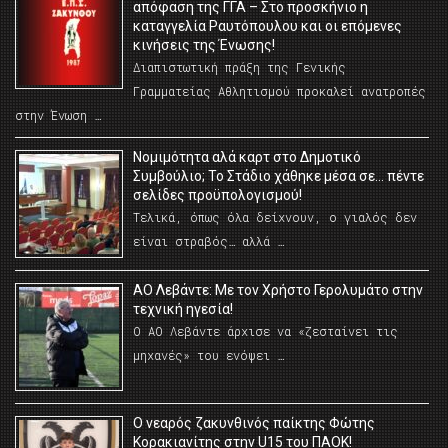
απόφαση της ΓΓΑ – Στο προσκήνιο η
καταγγελία Ραυτόπουλου και οι επόμενες
κινήσεις της Ένωσης!
Διαπιστωτική πράξη της Γενικής
Γραμματείας Αθλητισμού προκαλεί ανατροπές
στην Ένωση …
Νομιμότητα αλά καρτ στο Δημοτικό
Συμβούλιο; Το Στάδιο χάθηκε μέσα σε… πέντε
σελίδες προϋπολογισμού!
Τελικά, όπως όλα δείχνουν, ο γιαλός δεν
είναι στραβός… αλλά …
ΑΟ Λεβάντε: Με τον Χρήστο Γερολυμάτο στην
τεχνική ηγεσία!
Ο ΑΟ Λεβάντε άρχισε να «ζεσταίνει τις
μηχανές» του ενόψει …
O νεαρός ζακυνθινός παίκτης Φώτης
Κορακιανίτης στην U15 του ΠΑΟΚ!