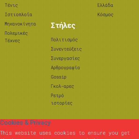
Τένις
Ελλάδα
Ιστιοπλοΐα
Κόσμος
Μηχανοκίνητα
Στήλες
Πολεμικές
Πολιτισμός
Τέχνες
Συνεντεύξεις
Συνεργασίες
Αρθρογραφία
Gossip
Γκολ-αρες
Ρετρό
ιστορίες
Cookies & Privacy
This website uses cookies to ensure you get