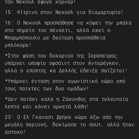
του Νεκούλ έφυγε κόρνερ!
15′ Κίτρινη στον Νεκούλ για διαμαρτυρία!
16′ Ο Νεκούλ προσπάθησε να κόψει την μπάλα
στο σημείο του πέναλτι, αλλά εκεί ο
Μπαρμπόπουλο με δεύτερη προσπάθεια
μπλόκαρε!
*Στην φάση του δοκαριού της Ιεράπετρας
υπάρχει υποψία οφσάιντ στον Αντερέγκεν,
αλλά ο επόπτης κα Δελλής έδειξε παίζεται!
*Υπάρχει ένταση στον αγωνιστικό χώρο από
τους παίχτες των δυο ομάδων!
*Δεν πατάει καλά η Ζάκυνθος στα τελευταία
λεπτά και κάνει αρκετά λάθη!
23′ Ο Ελ Γκανασι βρήκε χώρο έξω από την
μεγάλη περιοχή, δοκίμασε το σουτ, αλλά ήταν
άστοχο!