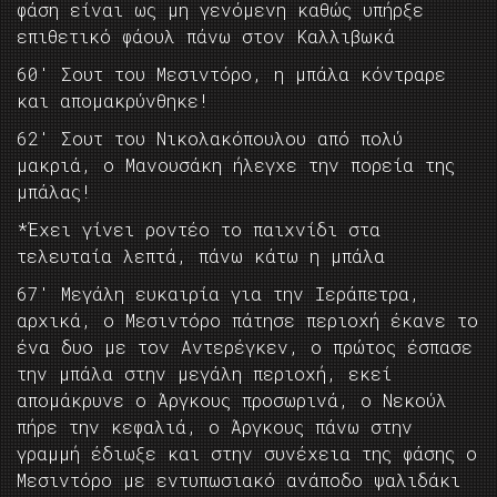
φάση είναι ως μη γενόμενη καθώς υπήρξε
επιθετικό φάουλ πάνω στον Καλλιβωκά
60′ Σουτ του Μεσιντόρο, η μπάλα κόντραρε
και απομακρύνθηκε!
62′ Σουτ του Νικολακόπουλου από πολύ
μακριά, ο Μανουσάκη ήλεγχε την πορεία της
μπάλας!
*Έχει γίνει ροντέο το παιχνίδι στα
τελευταία λεπτά, πάνω κάτω η μπάλα
67′ Μεγάλη ευκαιρία για την Ιεράπετρα,
αρχικά, ο Μεσιντόρο πάτησε περιοχή έκανε το
ένα δυο με τον Αντερέγκεν, ο πρώτος έσπασε
την μπάλα στην μεγάλη περιοχή, εκεί
απομάκρυνε ο Άργκους προσωρινά, ο Νεκούλ
πήρε την κεφαλιά, ο Άργκους πάνω στην
γραμμή έδιωξε και στην συνέχεια της φάσης ο
Μεσιντόρο με εντυπωσιακό ανάποδο ψαλιδάκι