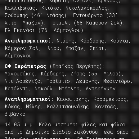
Μπαρμπόπουλος, Καραμί, Οντόνε, Άργκους,
Καλλιβωκάς, Κιτόκο, Νικολακόπουλος,
Σούρμπης (46′ Ντάσης), Εντουάρντο (33′
λ.τρ. Μπαζάν), Τσιμέλι (68 Κάμερον Σολ),
Ελ Γκανάσι (76′ Λάμπογλου)
Αναπληρωματικοί
: Ντάσης, Κάρδαρης, Κούνια,
Κάμερον Σολ, Ηλιού, Μπαζάν, Σπίρι,
Λάμπογλου
ΟΦ Ιεράπετρας
(Στάϊκός Βεργέτης):
Μανουσάκης, Κάρδαρης, Ζήσης (55′ Μίλερ),
Ντι Λορέντζο, Τορίμπιο, Λεμονής, Μεσιντόρο,
Κατάλντι, Νεκούλ, Ντέτλερ, Αντερέγκεν
Αναπληρωματικοί
: Κασσωτάκης, Καραμπέτσος,
Κόκας, Μίλερ, Καλλιτσουνάκης, Κοντοές,
Βιβάνκο
14.05 μ.μ. Καλό μεσημέρι φίλες και φίλοι
από το Δημοτικό Στάδιο Ζακύνθου, εδώ όπου η