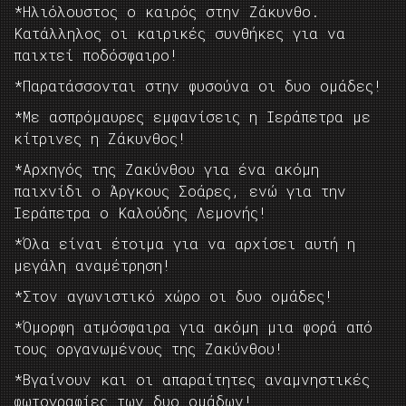
*Ηλιόλουστος ο καιρός στην Ζάκυνθο.
Κατάλληλος οι καιρικές συνθήκες για να
παιχτεί ποδόσφαιρο!
*Παρατάσσονται στην φυσούνα οι δυο ομάδες!
*Με ασπρόμαυρες εμφανίσεις η Ιεράπετρα με
κίτρινες η Ζάκυνθος!
*Αρχηγός της Ζακύνθου για ένα ακόμη
παιχνίδι ο Άργκους Σοάρες, ενώ για την
Ιεράπετρα ο Καλούδης Λεμονής!
*Όλα είναι έτοιμα για να αρχίσει αυτή η
μεγάλη αναμέτρηση!
*Στον αγωνιστικό χώρο οι δυο ομάδες!
*Όμορφη ατμόσφαιρα για ακόμη μια φορά από
τους οργανωμένους της Ζακύνθου!
*Βγαίνουν και οι απαραίτητες αναμνηστικές
φωτογραφίες των δυο ομάδων!