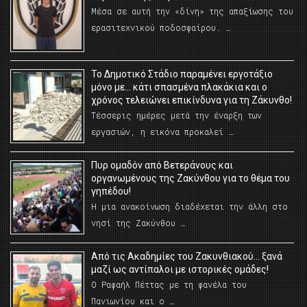
Μέσα σε αυτή την «δίνη» της απαξίωσης του
ερασιτεχνικού ποδοσφαίρου. …
Το Δημοτικό Στάδιο παραμένει εργοτάξιο
μόνο με… κάτι σπασμένα πλακάκια και ο
χρόνος τελειώνει επικίνδυνα για τη Ζάκυνθο!
Τέσσερις ημέρες μετά την έναρξη των
εργασιών, η εικόνα προκαλεί …
Πυρ ομαδόν από Βετεράνους και
οργανωμένους της Ζακύνθου για το θέμα του
γηπέδου!
Η μια ανακοίνωση διαδέχεται την άλλη στο
νησί της Ζακύνθου …
Από τις Ακαδημίες του Ζακυνθιακού… ξανά
μαζί ως αντίπαλοι με ιστορικές ομάδες!
Ο Ραφαήλ Πέττας με τη φανέλα του
Πανιωνίου και ο …