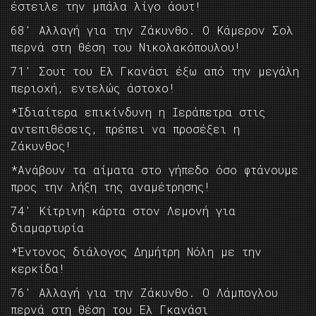
έστειλε την μπάλα λίγο άουτ!
68′ Αλλαγή για την Ζάκυνθο. Ο Κάμερον Σολ
περνά στη θέση του Νικολακόπουλου!
71′ Σουτ του Ελ Γκανάσι έξω από την μεγάλη
περιοχή, εντελώς άστοχο!
*Ιδιαίτερα επικίνδυνη η Ιεράπετρα στις
αντεπιθέσεις, πρέπει να προσέξει η
Ζάκυνθος!
*Ανάβουν τα αίματα στο γήπεδο όσο φτάνουμε
προς την λήξη της αναμέτρησης!
74′ Κίτρινη κάρτα στον Λεμονή για
διαμαρτυρία
*Έντονος διάλογος Δημήτρη Νόλη με την
κερκίδα!
76′ Αλλαγή για την Ζάκυνθο. Ο Λάμπογλου
περνά στη θέση του Ελ Γκανάσι