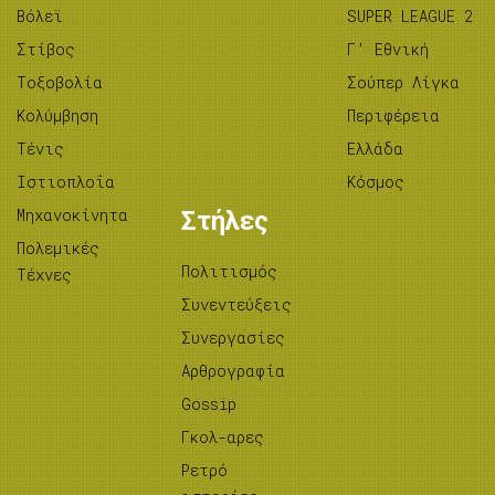
Βόλεϊ
SUPER LEAGUE 2
Στίβος
Γ’ Εθνική
Tοξοβολία
Σούπερ Λίγκα
Κολύμβηση
Περιφέρεια
Τένις
Ελλάδα
Ιστιοπλοΐα
Κόσμος
Μηχανοκίνητα
Στήλες
Πολεμικές
Πολιτισμός
Τέχνες
Συνεντεύξεις
Συνεργασίες
Αρθρογραφία
Gossip
Γκολ-αρες
Ρετρό