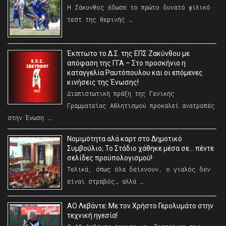
Η Ζάκυνθος έδωσε το πρώτο δυνατό φιλικό
τεστ της θερινής …
Έκπτωτο το Δ.Σ. της ΕΠΣ Ζακύνθου με
απόφαση της ΓΓΑ – Στο προσκήνιο η
καταγγελία Ραυτόπουλου και οι επόμενες
κινήσεις της Ένωσης!
Διαπιστωτική πράξη της Γενικής
Γραμματείας Αθλητισμού προκαλεί ανατροπές
στην Ένωση …
Νομιμότητα αλά καρτ στο Δημοτικό
Συμβούλιο; Το Στάδιο χάθηκε μέσα σε… πέντε
σελίδες προϋπολογισμού!
Τελικά, όπως όλα δείχνουν, ο γιαλός δεν
είναι στραβός… αλλά …
ΑΟ Λεβάντε: Με τον Χρήστο Γερολυμάτο στην
τεχνική ηγεσία!