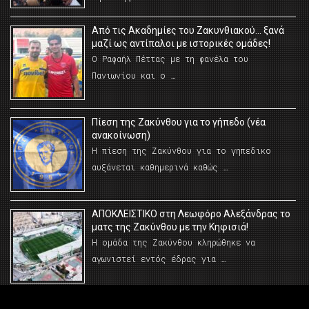
Από τις Ακαδημίες του Ζακυνθιακού… ξανά
μαζί ως αντίπαλοι με ιστορικές ομάδες!
Ο Ραφαήλ Πέττας με τη φανέλα του
Πανιωνίου και ο …
Πίεση της Ζακύνθου για το γήπεδο (νέα
ανακοίνωση)
Η πίεση της Ζακύνθου για το γηπεδικο
αυξάνεται καθημερινά καθώς …
AΠΟΚΛΕΙΣΤΙΚΟ στη Λεωφόρο Αλεξάνδρας το
ματς της Ζακύνθου με την Κηφισιά!
Η ομάδα της Ζακύνθου κληρώθηκε να
αγωνιστεί εντός έδρας για …