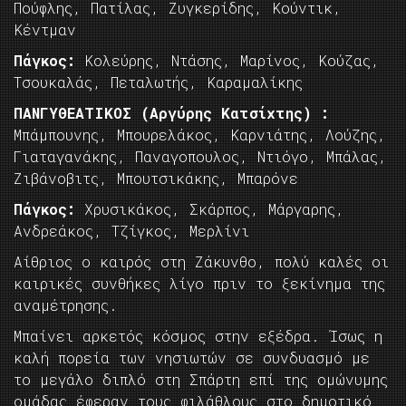
Πούφλης, Πατίλας, Ζυγκερίδης, Κούντικ,
Κέντμαν
Πάγκος:
Κολεύρης, Ντάσης, Μαρίνος, Κούζας,
Τσουκαλάς, Πεταλωτής, Καραμαλίκης
ΠΑΝΓΥΘΕΑΤΙΚΟΣ (Αργύρης Κατσίχτης) :
Μπάμπουνης, Μπουρελάκος, Καρνιάτης, Λούζης,
Γιαταγανάκης, Παναγοπουλος, Ντιόγο, Μπάλας,
Ζιβάνοβιτς, Μπουτσικάκης, Μπαρόνε
Πάγκος:
Χρυσικάκος, Σκάρπος, Μάργαρης,
Ανδρεάκος, Τζίγκος, Μερλίνι
Αίθριος ο καιρός στη Ζάκυνθο, πολύ καλές οι
καιρικές συνθήκες λίγο πριν το ξεκίνημα της
αναμέτρησης.
Μπαίνει αρκετός κόσμος στην εξέδρα. Ίσως η
καλή πορεία των νησιωτών σε συνδυασμό με
το μεγάλο διπλό στη Σπάρτη επί της ομώνυμης
ομάδας έφεραν τους φιλάθλους στο δημοτικό