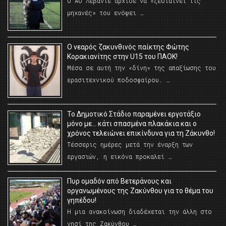
Ο ΑΟ Λεβάντε άρχισε να «ζεσταίνει τις
μηχανές» του ενόψει …
O νεαρός ζακυνθινός παίκτης Φώτης
Κορακιανίτης στην U15 του ΠΑΟΚ!
Μέσα σε αυτή την «δίνη» της απαξίωσης του
ερασιτεχνικού ποδοσφαίρου. …
Το Δημοτικό Στάδιο παραμένει εργοτάξιο
μόνο με… κάτι σπασμένα πλακάκια και ο
χρόνος τελειώνει επικίνδυνα για τη Ζάκυνθο!
Τέσσερις ημέρες μετά την έναρξη των
εργασιών, η εικόνα προκαλεί …
Πυρ ομαδόν από Βετεράνους και
οργανωμένους της Ζακύνθου για το θέμα του
γηπέδου!
Η μια ανακοίνωση διαδέχεται την άλλη στο
νησί της Ζακύνθου …