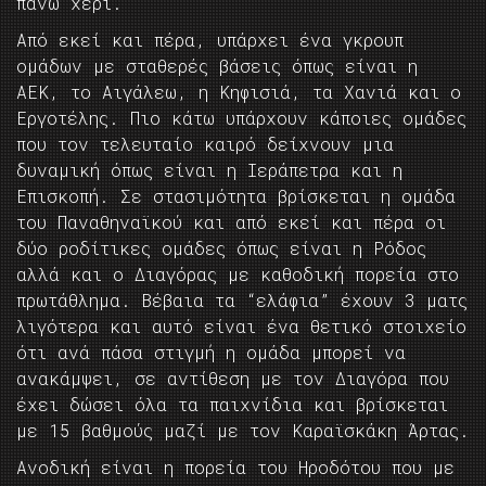
πάνω χέρι.
Από εκεί και πέρα, υπάρχει ένα γκρουπ
ομάδων με σταθερές βάσεις όπως είναι η
ΑΕΚ, το Αιγάλεω, η Κηφισιά, τα Χανιά και ο
Εργοτέλης. Πιο κάτω υπάρχουν κάποιες ομάδες
που τον τελευταίο καιρό δείχνουν μια
δυναμική όπως είναι η Ιεράπετρα και η
Επισκοπή. Σε στασιμότητα βρίσκεται η ομάδα
του Παναθηναϊκού και από εκεί και πέρα οι
δύο ροδίτικες ομάδες όπως είναι η Ρόδος
αλλά και ο Διαγόρας με καθοδική πορεία στο
πρωτάθλημα. Βέβαια τα “ελάφια” έχουν 3 ματς
λιγότερα και αυτό είναι ένα θετικό στοιχείο
ότι ανά πάσα στιγμή η ομάδα μπορεί να
ανακάμψει, σε αντίθεση με τον Διαγόρα που
έχει δώσει όλα τα παιχνίδια και βρίσκεται
με 15 βαθμούς μαζί με τον Καραϊσκάκη Άρτας.
Ανοδική είναι η πορεία του Ηροδότου που με