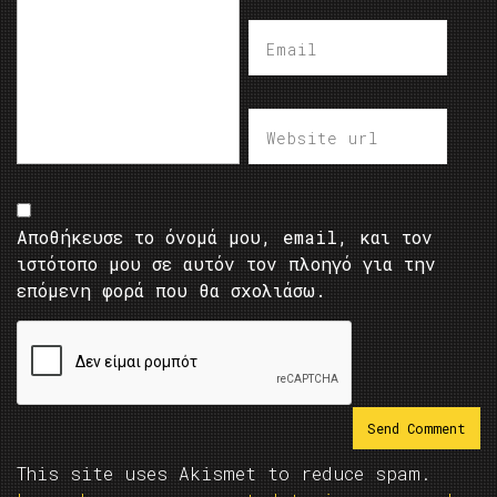
Αποθήκευσε το όνομά μου, email, και τον
ιστότοπο μου σε αυτόν τον πλοηγό για την
επόμενη φορά που θα σχολιάσω.
This site uses Akismet to reduce spam.