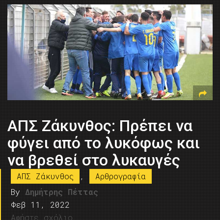
ΑΠΣ Ζάκυνθος: Πρέπει να
φύγει από το λυκόφως και
να βρεθεί στο λυκαυγές
ΑΠΣ Ζάκυνθος
,
Αρθρογραφία
By
Δημήτρης Πέττας
Φεβ 11, 2022
Αφήστε σχόλιο