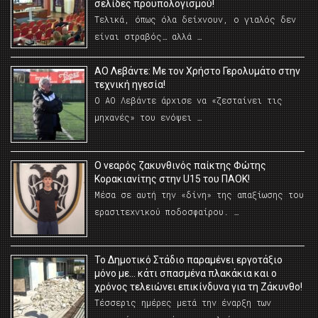
σελίδες προϋπολογισμού!
Τελικά, όπως όλα δείχνουν, ο γιαλός δεν
είναι στραβός… αλλά …
ΑΟ Λεβάντε: Με τον Χρήστο Γερολυμάτο στην
τεχνική ηγεσία!
Ο ΑΟ Λεβάντε άρχισε να «ζεσταίνει τις
μηχανές» του ενόψει …
O νεαρός ζακυνθινός παίκτης Φώτης
Κορακιανίτης στην U15 του ΠΑΟΚ!
Μέσα σε αυτή την «δίνη» της απαξίωσης του
ερασιτεχνικού ποδοσφαίρου. …
Το Δημοτικό Στάδιο παραμένει εργοτάξιο
μόνο με… κάτι σπασμένα πλακάκια και ο
χρόνος τελειώνει επικίνδυνα για τη Ζάκυνθο!
Τέσσερις ημέρες μετά την έναρξη των