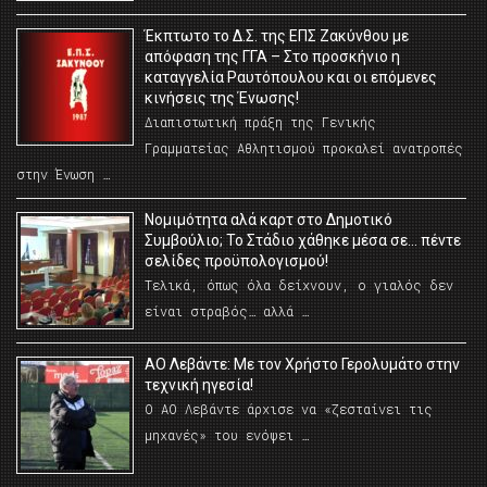
Έκπτωτο το Δ.Σ. της ΕΠΣ Ζακύνθου με
απόφαση της ΓΓΑ – Στο προσκήνιο η
καταγγελία Ραυτόπουλου και οι επόμενες
κινήσεις της Ένωσης!
Διαπιστωτική πράξη της Γενικής
Γραμματείας Αθλητισμού προκαλεί ανατροπές
στην Ένωση …
Νομιμότητα αλά καρτ στο Δημοτικό
Συμβούλιο; Το Στάδιο χάθηκε μέσα σε… πέντε
σελίδες προϋπολογισμού!
Τελικά, όπως όλα δείχνουν, ο γιαλός δεν
είναι στραβός… αλλά …
ΑΟ Λεβάντε: Με τον Χρήστο Γερολυμάτο στην
τεχνική ηγεσία!
Ο ΑΟ Λεβάντε άρχισε να «ζεσταίνει τις
μηχανές» του ενόψει …