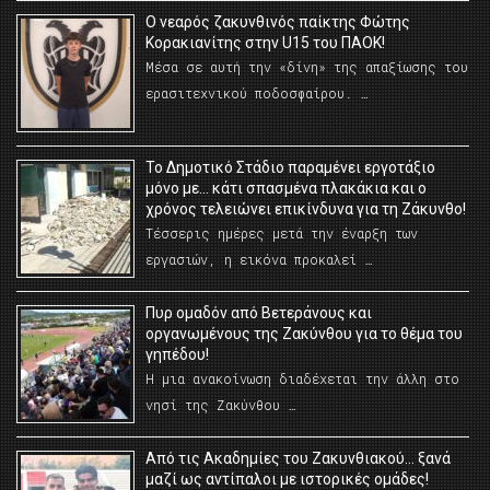
O νεαρός ζακυνθινός παίκτης Φώτης
Κορακιανίτης στην U15 του ΠΑΟΚ!
Μέσα σε αυτή την «δίνη» της απαξίωσης του
ερασιτεχνικού ποδοσφαίρου. …
Το Δημοτικό Στάδιο παραμένει εργοτάξιο
μόνο με… κάτι σπασμένα πλακάκια και ο
χρόνος τελειώνει επικίνδυνα για τη Ζάκυνθο!
Τέσσερις ημέρες μετά την έναρξη των
εργασιών, η εικόνα προκαλεί …
Πυρ ομαδόν από Βετεράνους και
οργανωμένους της Ζακύνθου για το θέμα του
γηπέδου!
Η μια ανακοίνωση διαδέχεται την άλλη στο
νησί της Ζακύνθου …
Από τις Ακαδημίες του Ζακυνθιακού… ξανά
μαζί ως αντίπαλοι με ιστορικές ομάδες!