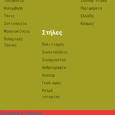
Tοξοβολία
Σούπερ Λίγκα
Κολύμβηση
Περιφέρεια
Τένις
Ελλάδα
Ιστιοπλοΐα
Κόσμος
Μηχανοκίνητα
Στήλες
Πολεμικές
Πολιτισμός
Τέχνες
Συνεντεύξεις
Συνεργασίες
Αρθρογραφία
Gossip
Γκολ-αρες
Ρετρό
ιστορίες
Cookies & Privacy