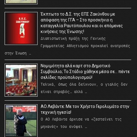
Έκπτωτο το Δ.Σ. της ΕΠΣ Ζακύνθου με
απόφαση της ΓΓΑ – Στο προσκήνιο η
καταγγελία Ραυτόπουλου και οι επόμενες
κινήσεις της Ένωσης!
Διαπιστωτική πράξη της Γενικής
Γραμματείας Αθλητισμού προκαλεί ανατροπές
στην Ένωση …
Νομιμότητα αλά καρτ στο Δημοτικό
Συμβούλιο; Το Στάδιο χάθηκε μέσα σε… πέντε
σελίδες προϋπολογισμού!
Τελικά, όπως όλα δείχνουν, ο γιαλός δεν
είναι στραβός… αλλά …
ΑΟ Λεβάντε: Με τον Χρήστο Γερολυμάτο στην
τεχνική ηγεσία!
Ο ΑΟ Λεβάντε άρχισε να «ζεσταίνει τις
μηχανές» του ενόψει …