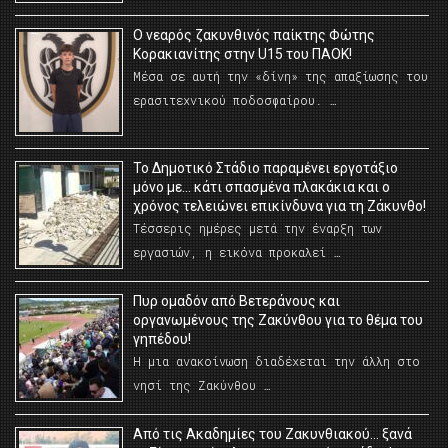
O νεαρός ζακυνθινός παίκτης Φώτης
Κορακιανίτης στην U15 του ΠΑΟΚ!
Μέσα σε αυτή την «δίνη» της απαξίωσης του
ερασιτεχνικού ποδοσφαίρου. …
Το Δημοτικό Στάδιο παραμένει εργοτάξιο
μόνο με… κάτι σπασμένα πλακάκια και ο
χρόνος τελειώνει επικίνδυνα για τη Ζάκυνθο!
Τέσσερις ημέρες μετά την έναρξη των
εργασιών, η εικόνα προκαλεί …
Πυρ ομαδόν από Βετεράνους και
οργανωμένους της Ζακύνθου για το θέμα του
γηπέδου!
Η μια ανακοίνωση διαδέχεται την άλλη στο
νησί της Ζακύνθου …
Από τις Ακαδημίες του Ζακυνθιακού… ξανά