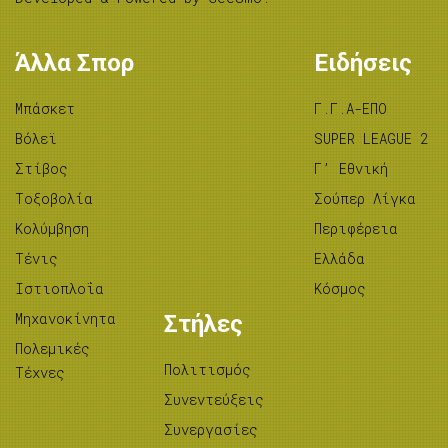
Άλλα Σπορ
Ειδήσεις
Μπάσκετ
Γ.Γ.Α-ΕΠΟ
Βόλεϊ
SUPER LEAGUE 2
Στίβος
Γ’ Εθνική
Tοξοβολία
Σούπερ Λίγκα
Κολύμβηση
Περιφέρεια
Τένις
Ελλάδα
Ιστιοπλοΐα
Κόσμος
Μηχανοκίνητα
Στήλες
Πολεμικές
Πολιτισμός
Τέχνες
Συνεντεύξεις
Συνεργασίες