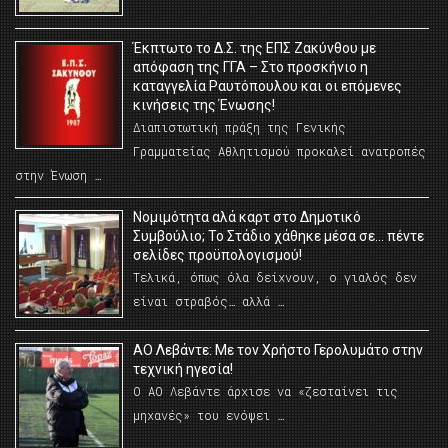
Έκπτωτο το Δ.Σ. της ΕΠΣ Ζακύνθου με
απόφαση της ΓΓΑ – Στο προσκήνιο η
καταγγελία Ραυτόπουλου και οι επόμενες
κινήσεις της Ένωσης!
Διαπιστωτική πράξη της Γενικής
Γραμματείας Αθλητισμού προκαλεί ανατροπές
στην Ένωση …
Νομιμότητα αλά καρτ στο Δημοτικό
Συμβούλιο; Το Στάδιο χάθηκε μέσα σε… πέντε
σελίδες προϋπολογισμού!
Τελικά, όπως όλα δείχνουν, ο γιαλός δεν
είναι στραβός… αλλά …
ΑΟ Λεβάντε: Με τον Χρήστο Γερολυμάτο στην
τεχνική ηγεσία!
Ο ΑΟ Λεβάντε άρχισε να «ζεσταίνει τις
μηχανές» του ενόψει …