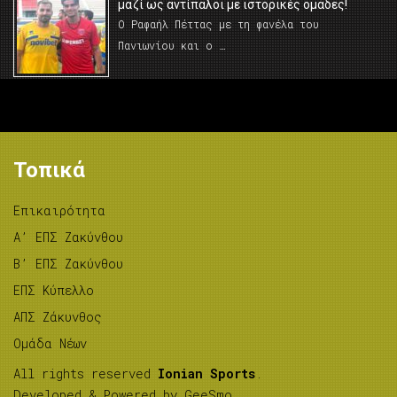
μαζί ως αντίπαλοι με ιστορικές ομάδες!
Ο Ραφαήλ Πέττας με τη φανέλα του
Πανιωνίου και ο …
Τοπικά
Επικαιρότητα
A’ ΕΠΣ Ζακύνθου
B’ ΕΠΣ Ζακύνθου
ΕΠΣ Κύπελλο
ΑΠΣ Ζάκυνθος
Ομάδα Νέων
All rights reserved
Ionian Sports
.
Developed & Powered by
GeeSmo
.