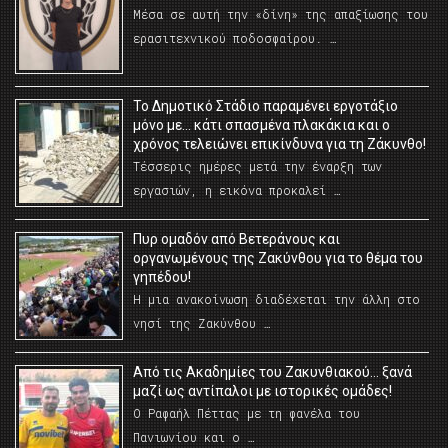
Μέσα σε αυτή την «δίνη» της απαξίωσης του
ερασιτεχνικού ποδοσφαίρου. …
Το Δημοτικό Στάδιο παραμένει εργοτάξιο
μόνο με… κάτι σπασμένα πλακάκια και ο
χρόνος τελειώνει επικίνδυνα για τη Ζάκυνθο!
Τέσσερις ημέρες μετά την έναρξη των
εργασιών, η εικόνα προκαλεί …
Πυρ ομαδόν από Βετεράνους και
οργανωμένους της Ζακύνθου για το θέμα του
γηπέδου!
Η μια ανακοίνωση διαδέχεται την άλλη στο
νησί της Ζακύνθου …
Από τις Ακαδημίες του Ζακυνθιακού… ξανά
μαζί ως αντίπαλοι με ιστορικές ομάδες!
Ο Ραφαήλ Πέττας με τη φανέλα του
Πανιωνίου και ο …