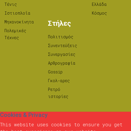
Τένις
Ελλάδα
Ιστιοπλοΐα
Κόσμος
Μηχανοκίνητα
Στήλες
Πολεμικές
Πολιτισμός
Τέχνες
Συνεντεύξεις
Συνεργασίες
Αρθρογραφία
Gossip
Γκολ-αρες
Ρετρό
ιστορίες
Cookies & Privacy
This website uses cookies to ensure you get