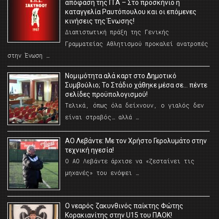
απόφαση της ΓΓΑ – Στο προσκήνιο η
καταγγελία Ραυτόπουλου και οι επόμενες
κινήσεις της Ένωσης!
Διαπιστωτική πράξη της Γενικής
Γραμματείας Αθλητισμού προκαλεί ανατροπές
στην Ένωση …
Νομιμότητα αλά καρτ στο Δημοτικό
Συμβούλιο; Το Στάδιο χάθηκε μέσα σε… πέντε
σελίδες προϋπολογισμού!
Τελικά, όπως όλα δείχνουν, ο γιαλός δεν
είναι στραβός… αλλά …
ΑΟ Λεβάντε: Με τον Χρήστο Γερολυμάτο στην
τεχνική ηγεσία!
Ο ΑΟ Λεβάντε άρχισε να «ζεσταίνει τις
μηχανές» του ενόψει …
O νεαρός ζακυνθινός παίκτης Φώτης
Κορακιανίτης στην U15 του ΠΑΟΚ!