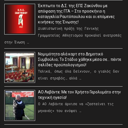
Έκπτωτο το Δ.Σ. της ΕΠΣ Ζακύνθου με
απόφαση της ΓΓΑ – Στο προσκήνιο η
καταγγελία Ραυτόπουλου και οι επόμενες
κινήσεις της Ένωσης!
Διαπιστωτική πράξη της Γενικής
Γραμματείας Αθλητισμού προκαλεί ανατροπές
στην Ένωση …
Νομιμότητα αλά καρτ στο Δημοτικό
Συμβούλιο; Το Στάδιο χάθηκε μέσα σε… πέντε
σελίδες προϋπολογισμού!
Τελικά, όπως όλα δείχνουν, ο γιαλός δεν
είναι στραβός… αλλά …
ΑΟ Λεβάντε: Με τον Χρήστο Γερολυμάτο στην
τεχνική ηγεσία!
Ο ΑΟ Λεβάντε άρχισε να «ζεσταίνει τις
μηχανές» του ενόψει …