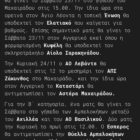
θα γίνει το Σάββατο 23/11 στο γήπεδο του
Μαχαιράδου στις 15.00. Την ίδια ώρα στα
ορεινά στον Άγιο Λέοντα η τοπική
Ένωση
θα
υποδεχτεί τον
Ελατιακό
που καίγεται για
βαθμούς. Επίσης σημαντικό ματς θα γίνει το
Σάββατο 23/11 στον Αγγερικό εκεί όπου η
φορμαρισμένη
Κυψέλη
θα υποδεχτεί τον
σκληροτράχηλο
Αίολο Σαρακηνάδου
.
Την Κυριακή 24/11 ο
ΑΟ Λεβάντε
θα
υποδεχτεί στις 12 το μεσημέρι τον
ΑΠΣ
Ζάκυνθος
στο Μαχαιράδο, και την ίδια ώρα
στον Αγγερικό το
Καταστάρι
θα
αντιμετωπίσει τον
Αστέρα Μαχαιράδου.
Για την Β΄ κατηγορία, ένα ματς θα γίνει το
Σάββατο στο γήπεδο των Αμπελοκήπων μεταξύ
του
Αχιλλέα
και του
ΑΟ Βασιλικού
. Δύο ματς
την Κυριακή το πρωί στις 12.00. Ο
Εσπερος
θα αντιμετωπίσει την
Θύελλα Αμπελοκήπων