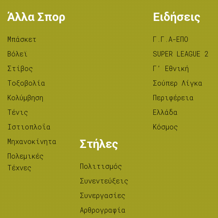
Άλλα Σπορ
Ειδήσεις
Μπάσκετ
Γ.Γ.Α-ΕΠΟ
Βόλεϊ
SUPER LEAGUE 2
Στίβος
Γ’ Εθνική
Tοξοβολία
Σούπερ Λίγκα
Κολύμβηση
Περιφέρεια
Τένις
Ελλάδα
Ιστιοπλοΐα
Κόσμος
Μηχανοκίνητα
Στήλες
Πολεμικές
Πολιτισμός
Τέχνες
Συνεντεύξεις
Συνεργασίες
Αρθρογραφία