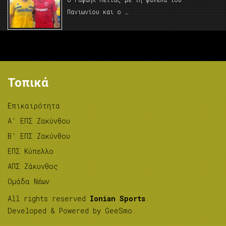
Πανιωνίου και ο …
Τοπικά
Επικαιρότητα
A’ ΕΠΣ Ζακύνθου
B’ ΕΠΣ Ζακύνθου
ΕΠΣ Κύπελλο
ΑΠΣ Ζάκυνθος
Ομάδα Νέων
All rights reserved
Ionian Sports
.
Developed & Powered by
GeeSmo
.