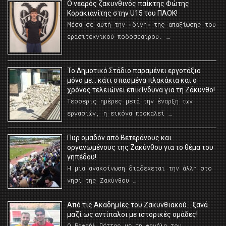
O νεαρός ζακυνθινός παίκτης Φώτης
Κορακιανίτης στην U15 του ΠΑΟΚ!
Μέσα σε αυτή την «δίνη» της απαξίωσης του
ερασιτεχνικού ποδοσφαίρου. …
Το Δημοτικό Στάδιο παραμένει εργοτάξιο
μόνο με… κάτι σπασμένα πλακάκια και ο
χρόνος τελειώνει επικίνδυνα για τη Ζάκυνθο!
Τέσσερις ημέρες μετά την έναρξη των
εργασιών, η εικόνα προκαλεί …
Πυρ ομαδόν από Βετεράνους και
οργανωμένους της Ζακύνθου για το θέμα του
γηπέδου!
Η μια ανακοίνωση διαδέχεται την άλλη στο
νησί της Ζακύνθου …
Από τις Ακαδημίες του Ζακυνθιακού… ξανά
μαζί ως αντίπαλοι με ιστορικές ομάδες!
Ο Ραφαήλ Πέττας με τη φανέλα του