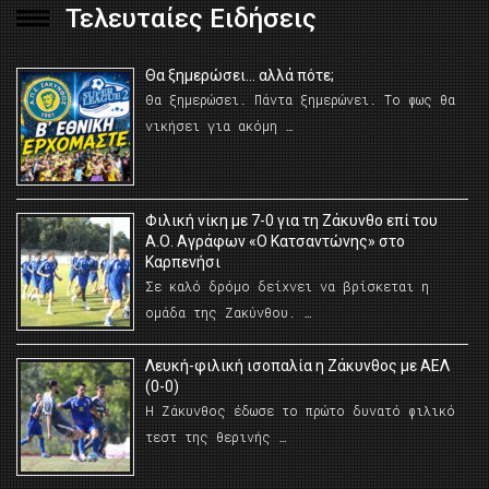
Τελευταίες Ειδήσεις
Θα ξημερώσει… αλλά πότε;
Θα ξημερώσει. Πάντα ξημερώνει. Το φως θα
νικήσει για ακόμη …
Φιλική νίκη με 7-0 για τη Ζάκυνθο επί του
Α.Ο. Αγράφων «Ο Κατσαντώνης» στο
Καρπενήσι
Σε καλό δρόμο δείχνει να βρίσκεται η
ομάδα της Ζακύνθου. …
Λευκή-φιλική ισοπαλία η Ζάκυνθος με ΑΕΛ
(0-0)
Η Ζάκυνθος έδωσε το πρώτο δυνατό φιλικό
τεστ της θερινής …