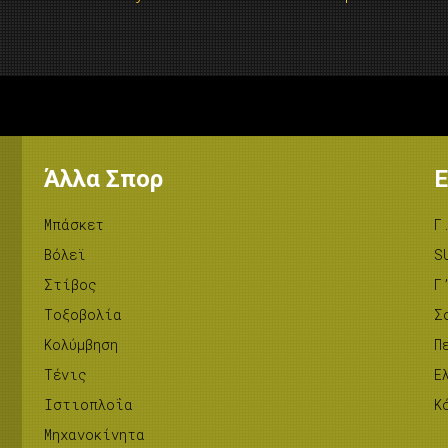
Άλλα Σπορ
Ε
Μπάσκετ
Γ
Βόλεϊ
S
Στίβος
Γ
Tοξοβολία
Σ
Κολύμβηση
Π
Τένις
Ε
Ιστιοπλοΐα
Κ
Μηχανοκίνητα