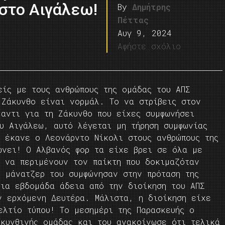
 στο Αιγάλεω!
By
Δημήτρης
Πέττας
Αυγ 9, 2024
Αφήστε σχόλιο
είς με τους ανθρώπους της ομάδας του ΑΠΣ
 Ζάκυνθο είναι νορμάλ. Το να στρίβεις στον
 αντι για τη Ζάκυνθο που είχες συμφωνήσει
υ Αιγάλεω, αυτό λέγεται μη τήρηση συμφωνίας
ό έκανε ο Λεονάρντο Νίκολι στους ανθρώπους της
ώνει! Ο Αλβανός φορ τα είχε βρει σε όλα με
ή να περιμένουν τον παίκτη που δοκιμαζόταν
ν μάνατζερ του συμφώνησαν στην πρόταση της
μια εβδομάδα άδεια από την διοίκηση του ΑΠΣ
ν ερχόμενη Δευτέρα. Μάλιστα, η διοίκηση είχε
ελτίο τύπου! Το μεσημέρι της Παρασκευής ο
ακυνθινής ομάδας και του ανακοίνωσε ότι τελικά