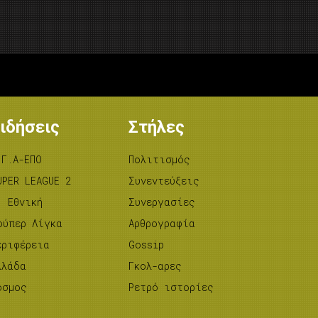
ιδήσεις
Στήλες
.Γ.Α-ΕΠΟ
Πολιτισμός
UPER LEAGUE 2
Συνεντεύξεις
’ Εθνική
Συνεργασίες
ούπερ Λίγκα
Αρθρογραφία
εριφέρεια
Gossip
λλάδα
Γκολ-αρες
όσμος
Ρετρό ιστορίες