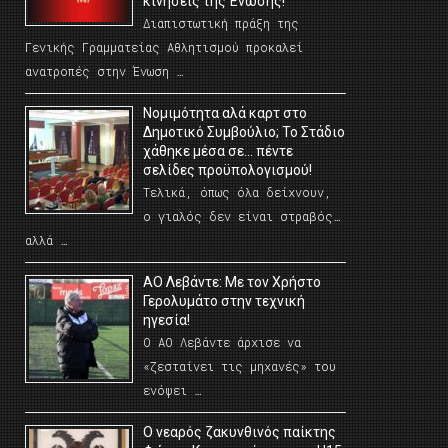
κινήσεις της Ένωσης!
Διαπιστωτική πράξη της
Γενικής Γραμματείας Αθλητισμού προκαλεί
ανατροπές στην Ένωση …
Νομιμότητα αλά καρτ στο
Δημοτικό Συμβούλιο; Το Στάδιο
χάθηκε μέσα σε… πέντε
σελίδες προϋπολογισμού!
Τελικά, όπως όλα δείχνουν,
ο γιαλός δεν είναι στραβός…
αλλά …
ΑΟ Λεβάντε: Με τον Χρήστο
Γερολυμάτο στην τεχνική
ηγεσία!
Ο ΑΟ Λεβάντε άρχισε να
«ζεσταίνει τις μηχανές» του
ενόψει …
O νεαρός ζακυνθινός παίκτης