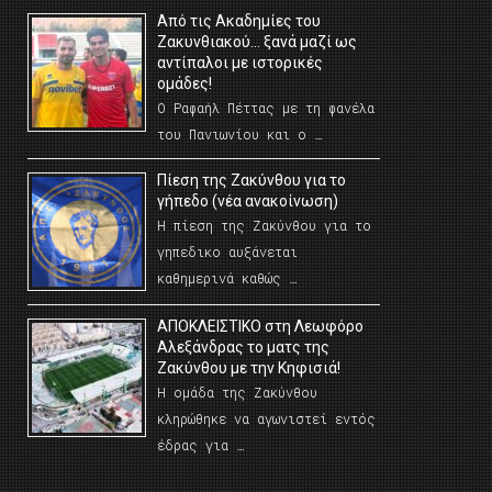
Από τις Ακαδημίες του
Ζακυνθιακού… ξανά μαζί ως
αντίπαλοι με ιστορικές
ομάδες!
Ο Ραφαήλ Πέττας με τη φανέλα
του Πανιωνίου και ο …
Πίεση της Ζακύνθου για το
γήπεδο (νέα ανακοίνωση)
Η πίεση της Ζακύνθου για το
γηπεδικο αυξάνεται
καθημερινά καθώς …
AΠΟΚΛΕΙΣΤΙΚΟ στη Λεωφόρο
Αλεξάνδρας το ματς της
Ζακύνθου με την Κηφισιά!
Η ομάδα της Ζακύνθου
κληρώθηκε να αγωνιστεί εντός
έδρας για …