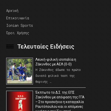
Αρχική
Επικοινωνία
Ionian Sports
Όροι Χρήσης
Τελευταίες Ειδήσεις
Λευκή-φιλική ισοπαλία η
Ζάκυνθος με ΑΕΛ (0-0)
Η Ζάκυνθος έδωσε το πρώτο
δυνατό φιλικό τεστ της
θερινής …
Έκπτωτο το Δ.Σ. της ΕΠΣ
Ζακύνθου με απόφαση της ΓΓΑ
– Στο προσκήνιο η καταγγελία
Ραυτόπουλου και οι επόμενες