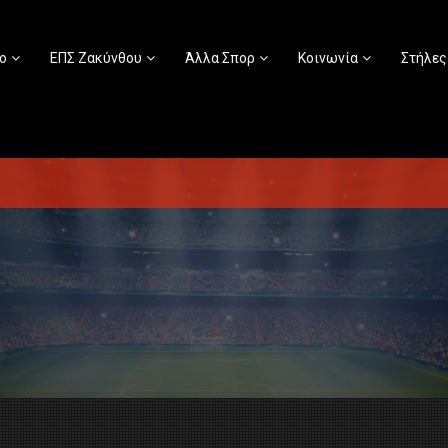
ο
ΕΠΣ Ζακύνθου
Άλλα Σπορ
Κοινωνία
Στήλες