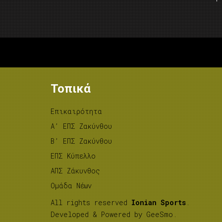
Τοπικά
Επικαιρότητα
A’ ΕΠΣ Ζακύνθου
B’ ΕΠΣ Ζακύνθου
ΕΠΣ Κύπελλο
ΑΠΣ Ζάκυνθος
Ομάδα Νέων
All rights reserved
Ionian Sports
.
Developed & Powered by
GeeSmo
.