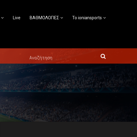
Live
ΒΑΘΜΟΛΟΓΙΕΣ
Το ioniansports