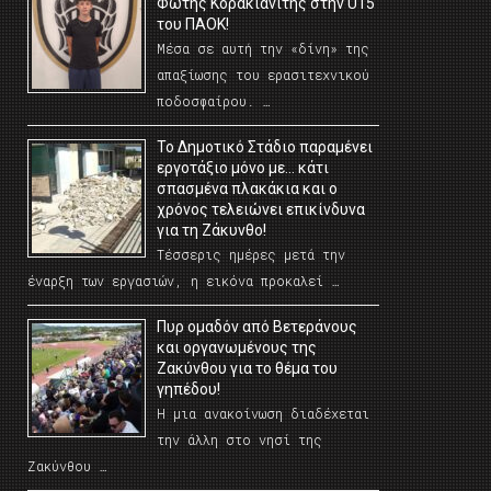
Φώτης Κορακιανίτης στην U15
του ΠΑΟΚ!
Μέσα σε αυτή την «δίνη» της
απαξίωσης του ερασιτεχνικού
ποδοσφαίρου. …
Το Δημοτικό Στάδιο παραμένει
εργοτάξιο μόνο με… κάτι
σπασμένα πλακάκια και ο
χρόνος τελειώνει επικίνδυνα
για τη Ζάκυνθο!
Τέσσερις ημέρες μετά την
έναρξη των εργασιών, η εικόνα προκαλεί …
Πυρ ομαδόν από Βετεράνους
και οργανωμένους της
Ζακύνθου για το θέμα του
γηπέδου!
Η μια ανακοίνωση διαδέχεται
την άλλη στο νησί της
Ζακύνθου …