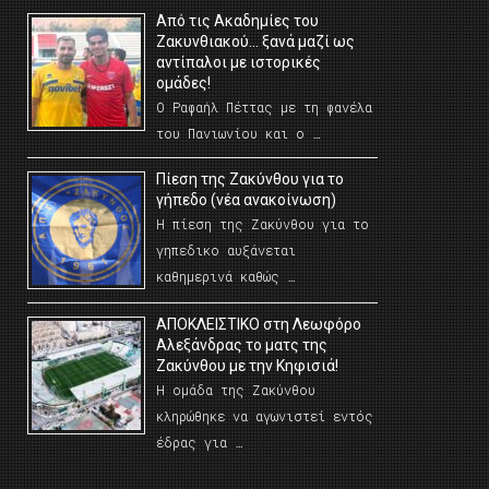
Από τις Ακαδημίες του
Ζακυνθιακού… ξανά μαζί ως
αντίπαλοι με ιστορικές
ομάδες!
Ο Ραφαήλ Πέττας με τη φανέλα
του Πανιωνίου και ο …
Πίεση της Ζακύνθου για το
γήπεδο (νέα ανακοίνωση)
Η πίεση της Ζακύνθου για το
γηπεδικο αυξάνεται
καθημερινά καθώς …
AΠΟΚΛΕΙΣΤΙΚΟ στη Λεωφόρο
Αλεξάνδρας το ματς της
Ζακύνθου με την Κηφισιά!
Η ομάδα της Ζακύνθου
κληρώθηκε να αγωνιστεί εντός
έδρας για …