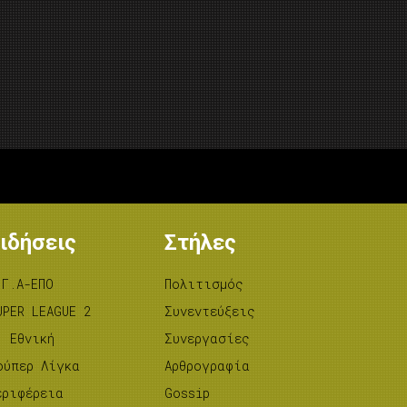
ιδήσεις
Στήλες
.Γ.Α-ΕΠΟ
Πολιτισμός
UPER LEAGUE 2
Συνεντεύξεις
’ Εθνική
Συνεργασίες
ούπερ Λίγκα
Αρθρογραφία
εριφέρεια
Gossip