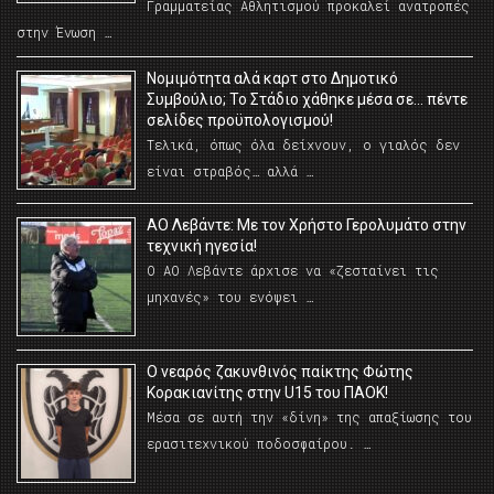
Γραμματείας Αθλητισμού προκαλεί ανατροπές
στην Ένωση …
Νομιμότητα αλά καρτ στο Δημοτικό
Συμβούλιο; Το Στάδιο χάθηκε μέσα σε… πέντε
σελίδες προϋπολογισμού!
Τελικά, όπως όλα δείχνουν, ο γιαλός δεν
είναι στραβός… αλλά …
ΑΟ Λεβάντε: Με τον Χρήστο Γερολυμάτο στην
τεχνική ηγεσία!
Ο ΑΟ Λεβάντε άρχισε να «ζεσταίνει τις
μηχανές» του ενόψει …
O νεαρός ζακυνθινός παίκτης Φώτης
Κορακιανίτης στην U15 του ΠΑΟΚ!
Μέσα σε αυτή την «δίνη» της απαξίωσης του
ερασιτεχνικού ποδοσφαίρου. …