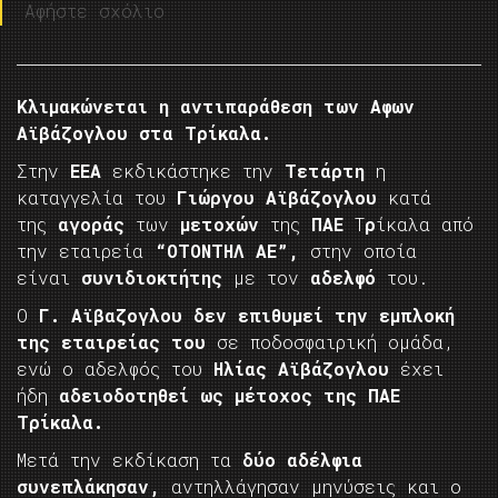
Αφήστε σχόλιο
Κλιμακώνεται η αντιπαράθεση των Αφων
Αϊβάζογλου στα Τρίκαλα.
Στην
ΕΕΑ
εκδικάστηκε την
Τετάρτη
η
καταγγελία του
Γιώργου Αϊβάζογλου
κατά
της
αγοράς
των
μετοχών
της
ΠΑΕ
Τ
ρ
ίκαλα από
την εταιρεία
“ΟΤΟΝΤΗΛ ΑΕ”,
στην οποία
είναι
συνιδιοκτήτης
με τον
αδελφό
του.
Ο
Γ. Αϊβαζογλου δεν επιθυμεί την εμπλοκή
της εταιρείας του
σε ποδοσφαιρική ομάδα,
ενώ ο αδελφός του
Ηλίας Αϊβάζογλου
έχει
ήδη
αδειοδοτηθεί ως μέτοχος της ΠΑΕ
Τρίκαλα.
Μετά την εκδίκαση τα
δύο αδέλφια
συνεπλάκησαν,
αντηλλάγησαν μηνύσεις και ο