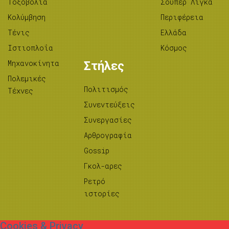
Tοξοβολία
Σούπερ Λίγκα
Κολύμβηση
Περιφέρεια
Τένις
Ελλάδα
Ιστιοπλοΐα
Κόσμος
Μηχανοκίνητα
Στήλες
Πολεμικές
Πολιτισμός
Τέχνες
Συνεντεύξεις
Συνεργασίες
Αρθρογραφία
Gossip
Γκολ-αρες
Ρετρό
ιστορίες
Cookies & Privacy