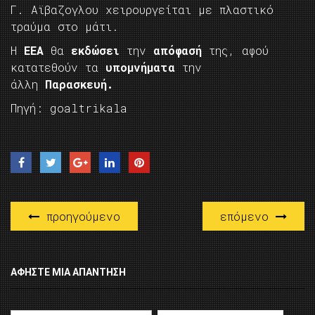
Γ. Αϊβαζογλου χειρουργείται με πλαστικό
τραύμα στο μάτι.
Η
ΕΕΑ
θα
εκδώσει
την
απόφασή
της, αφού
κατατεθούν τα
υπομνήματα
την
άλλη
Παρασκευή.
Πηγή: goaltrikala
προηγούμενο
επόμενο
ΑΦΉΣΤΕ ΜΙΑ ΑΠΆΝΤΗΣΗ