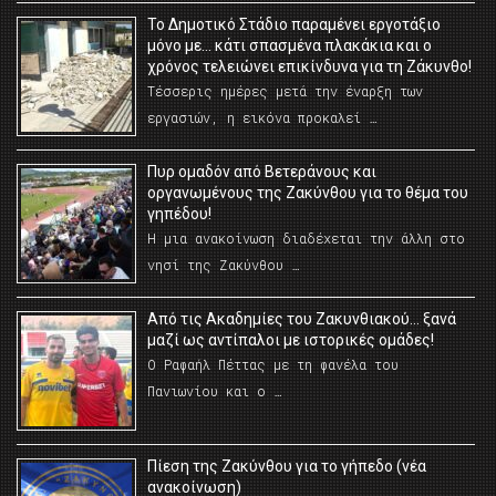
Το Δημοτικό Στάδιο παραμένει εργοτάξιο
μόνο με… κάτι σπασμένα πλακάκια και ο
χρόνος τελειώνει επικίνδυνα για τη Ζάκυνθο!
Τέσσερις ημέρες μετά την έναρξη των
εργασιών, η εικόνα προκαλεί …
Πυρ ομαδόν από Βετεράνους και
οργανωμένους της Ζακύνθου για το θέμα του
γηπέδου!
Η μια ανακοίνωση διαδέχεται την άλλη στο
νησί της Ζακύνθου …
Από τις Ακαδημίες του Ζακυνθιακού… ξανά
μαζί ως αντίπαλοι με ιστορικές ομάδες!
Ο Ραφαήλ Πέττας με τη φανέλα του
Πανιωνίου και ο …
Πίεση της Ζακύνθου για το γήπεδο (νέα
ανακοίνωση)