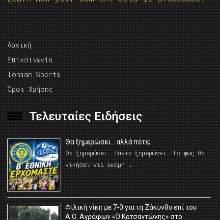
Αρχική
Επικοινωνία
Ionian Sports
Όροι Χρήσης
Τελευταίες Ειδήσεις
Θα ξημερώσει… αλλά πότε;
Θα ξημερώσει. Πάντα ξημερώνει. Το φως θα
νικήσει για ακόμη …
Φιλική νίκη με 7-0 για τη Ζάκυνθο επί του
Α.Ο. Αγράφων «Ο Κατσαντώνης» στο