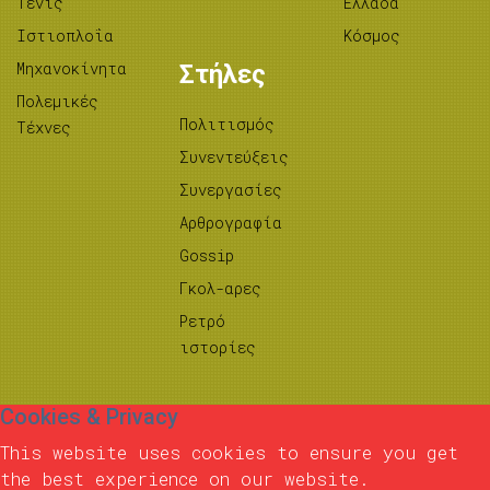
Τένις
Ελλάδα
Ιστιοπλοΐα
Κόσμος
Μηχανοκίνητα
Στήλες
Πολεμικές
Πολιτισμός
Τέχνες
Συνεντεύξεις
Συνεργασίες
Αρθρογραφία
Gossip
Γκολ-αρες
Ρετρό
ιστορίες
Cookies & Privacy
This website uses cookies to ensure you get
the best experience on our website.