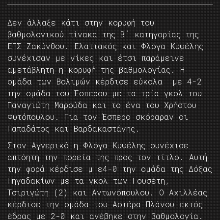
Δεν άλλαξε κάτι στην κορυφή του
βαθμολογικού πίνακα της Β΄ κατηγορίας της
ΕΠΣ Ζακύνθου. Ελατιακός και Φλόγα Κυψέλης
συνέχισαν με νίκες και έτσι παράμεινε
αμετάβλητη η κορυφή της βαθμολογίας. Η
ομάδα των Βολιμών κέρδισε εύκολα με 4-2
την ομάδα του Έσπερου με τα τρία γκολ του
Παναγιώτη Μαρούδα και το ένα του Χρήστου
Φυτόπουλου. Για τον Έσπερο σκόραραν οι
Παπαδάτος και Βαρδακαστάνης.
Στον Αγγερικό η Φλόγα Κυψέλης συνέχισε
απτόητη την πορεία της προς τον τίτλο. Αυτή
την φορά κέρδισε μ ε4-0 την ομάδα της Δόξας
Πηγαδακίων με τα γκολ των Γουσέτη,
Τσιριγώτη (2) και Αντωνόπουλου. Ο Αχιλλέας
κέρδισε την ομάδα του Αστέρα Πλάνου εκτός
έδρας με 2-0 και ανέβηκε στην βαθμολογία.