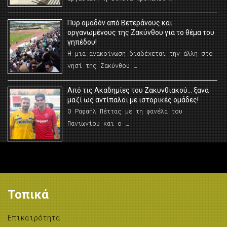
Πυρ ομαδόν από Βετεράνους και
οργανωμένους της Ζακύνθου για το θέμα του
γηπέδου!
Η μια ανακοίνωση διαδέχεται την άλλη στο
νησί της Ζακύνθου …
Από τις Ακαδημίες του Ζακυνθιακού… ξανά
μαζί ως αντίπαλοι με ιστορικές ομάδες!
Ο Ραφαήλ Πέττας με τη φανέλα του
Πανιωνίου και ο …
Τοπικά
Επικαιρότητα