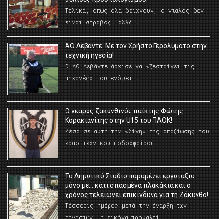
Τελικά, όπως όλα δείχνουν, ο γιαλός δεν
είναι στραβός… αλλά …
ΑΟ Λεβάντε: Με τον Χρήστο Γερολυμάτο στην
τεχνική ηγεσία!
Ο ΑΟ Λεβάντε άρχισε να «ζεσταίνει τις
μηχανές» του ενόψει …
O νεαρός ζακυνθινός παίκτης Φώτης
Κορακιανίτης στην U15 του ΠΑΟΚ!
Μέσα σε αυτή την «δίνη» της απαξίωσης του
ερασιτεχνικού ποδοσφαίρου. …
Το Δημοτικό Στάδιο παραμένει εργοτάξιο
μόνο με… κάτι σπασμένα πλακάκια και ο
χρόνος τελειώνει επικίνδυνα για τη Ζάκυνθο!
Τέσσερις ημέρες μετά την έναρξη των
εργασιών, η εικόνα προκαλεί …