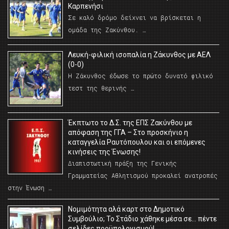
Καρπενήσι
Σε καλό δρόμο δείχνει να βρίσκεται η
ομάδα της Ζακύνθου. …
Λευκή-φιλική ισοπαλία η Ζάκυνθος με ΑΕΛ
(0-0)
Η Ζάκυνθος έδωσε το πρώτο δυνατό φιλικό
τεστ της θερινής …
Έκπτωτο το Δ.Σ. της ΕΠΣ Ζακύνθου με
απόφαση της ΓΓΑ – Στο προσκήνιο η
καταγγελία Ραυτόπουλου και οι επόμενες
κινήσεις της Ένωσης!
Διαπιστωτική πράξη της Γενικής
Γραμματείας Αθλητισμού προκαλεί ανατροπές
στην Ένωση …
Νομιμότητα αλά καρτ στο Δημοτικό
Συμβούλιο; Το Στάδιο χάθηκε μέσα σε… πέντε
σελίδες προϋπολογισμού!