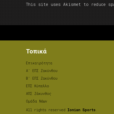
This site uses Akismet to reduce s
Τοπικά
Επικαιρότητα
A’ ΕΠΣ Ζακύνθου
B’ ΕΠΣ Ζακύνθου
ΕΠΣ Κύπελλο
ΑΠΣ Ζάκυνθος
Ομάδα Νέων
All rights reserved
Ionian Sports
.