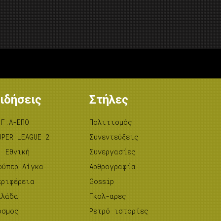
ιδήσεις
Στήλες
.Γ.Α-ΕΠΟ
Πολιτισμός
UPER LEAGUE 2
Συνεντεύξεις
’ Εθνική
Συνεργασίες
ούπερ Λίγκα
Αρθρογραφία
εριφέρεια
Gossip
λλάδα
Γκολ-αρες
όσμος
Ρετρό ιστορίες