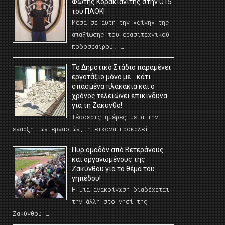
Φώτης Κορακιανίτης στην U15
του ΠΑΟΚ!
Μέσα σε αυτή την «δίνη» της
απαξίωσης του ερασιτεχνικού
ποδοσφαίρου. …
Το Δημοτικό Στάδιο παραμένει
εργοτάξιο μόνο με… κάτι
σπασμένα πλακάκια και ο
χρόνος τελειώνει επικίνδυνα
για τη Ζάκυνθο!
Τέσσερις ημέρες μετά την
έναρξη των εργασιών, η εικόνα προκαλεί …
Πυρ ομαδόν από Βετεράνους
και οργανωμένους της
Ζακύνθου για το θέμα του
γηπέδου!
Η μια ανακοίνωση διαδέχεται
την άλλη στο νησί της
Ζακύνθου …