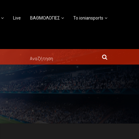
Live
ΒΑΘΜΟΛΟΓΙΕΣ
Το ioniansports