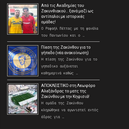
Από τις Ακαδημίες του
Ζακυνθιακού… ξανά μαζί ως
αντίπαλοι με ιστορικές
ομάδες!
Ο Ραφαήλ Πέττας με τη φανέλα
του Πανιωνίου και ο …
Πίεση της Ζακύνθου για το
γήπεδο (νέα ανακοίνωση)
Η πίεση της Ζακύνθου για το
γηπεδικο αυξάνεται
καθημερινά καθώς …
AΠΟΚΛΕΙΣΤΙΚΟ στη Λεωφόρο
Αλεξάνδρας το ματς της
Ζακύνθου με την Κηφισιά!
Η ομάδα της Ζακύνθου
κληρώθηκε να αγωνιστεί εντός
έδρας για …