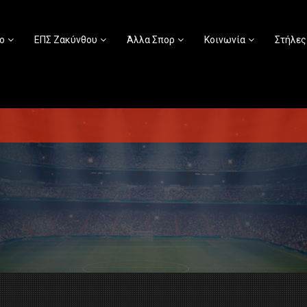
ο
ΕΠΣ Ζακύνθου
Άλλα Σπορ
Κοινωνία
Στήλες