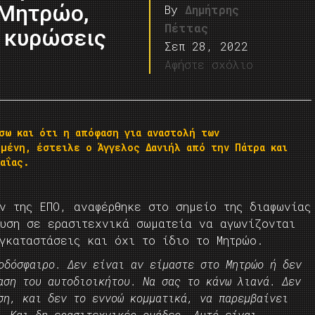
 Μητρώο,
By
Δημήτρης
Πέττας
ς κυρώσεις
Σεπ 28, 2022
Αφήστε σχόλιο
σω και ότι η απόφαση για αναστολή των
μένη, έστειλε ο Άγγελος Δανιήλ από την Πάτρα και
αΐας.
ν της ΕΠΟ, αναφέρθηκε στο σημείο της διαφωνίας
ευση σε ερασιτεχνικά σωματεία να αγωνίζονται
εγκαταστάσεις και όχι το ίδιο το Μητρώο.
οδόσφαιρο. Δεν είναι αν είμαστε στο Μητρώο ή δεν
αση του αυτοδιοικήτου. Να σας το κάνω λιανά. Δεν
ση, και δεν το εννοώ κομματικά, να παρεμβαίνει
. Και δη ερασιτεχνικές ομάδες. Αυτό είναι