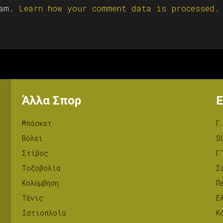
pam.
Learn how your comment data is processed.
Άλλα Σπορ
Ε
Μπάσκετ
Γ
Βόλεϊ
S
Στίβος
Γ
Tοξοβολία
Σ
Κολύμβηση
Π
Τένις
Ε
Ιστιοπλοΐα
Κ