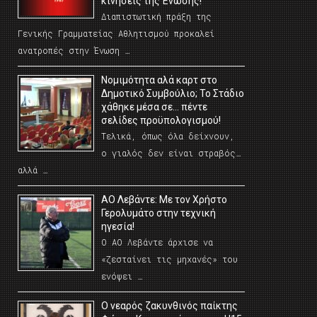
κινήσεις της Ένωσης!
Διαπιστωτική πράξη της
Γενικής Γραμματείας Αθλητισμού προκαλεί
ανατροπές στην Ένωση …
Νομιμότητα αλά καρτ στο
Δημοτικό Συμβούλιο; Το Στάδιο
χάθηκε μέσα σε… πέντε
σελίδες προϋπολογισμού!
Τελικά, όπως όλα δείχνουν,
ο γιαλός δεν είναι στραβός…
αλλά …
ΑΟ Λεβάντε: Με τον Χρήστο
Γερολυμάτο στην τεχνική
ηγεσία!
Ο ΑΟ Λεβάντε άρχισε να
«ζεσταίνει τις μηχανές» του
ενόψει …
O νεαρός ζακυνθινός παίκτης