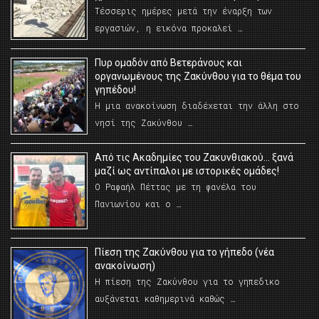
Τέσσερις ημέρες μετά την έναρξη των
εργασιών, η εικόνα προκαλεί …
Πυρ ομαδόν από Βετεράνους και
οργανωμένους της Ζακύνθου για το θέμα του
γηπέδου!
Η μια ανακοίνωση διαδέχεται την άλλη στο
νησί της Ζακύνθου …
Από τις Ακαδημίες του Ζακυνθιακού… ξανά
μαζί ως αντίπαλοι με ιστορικές ομάδες!
Ο Ραφαήλ Πέττας με τη φανέλα του
Πανιωνίου και ο …
Πίεση της Ζακύνθου για το γήπεδο (νέα
ανακοίνωση)
Η πίεση της Ζακύνθου για το γηπεδικο
αυξάνεται καθημερινά καθώς …