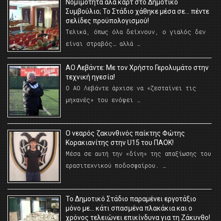
Νομιμότητα αλά καρτ στο Δημοτικό
Συμβούλιο; Το Στάδιο χάθηκε μέσα σε… πέντε
σελίδες προϋπολογισμού!
Τελικά, όπως όλα δείχνουν, ο γιαλός δεν
είναι στραβός… αλλά …
ΑΟ Λεβάντε: Με τον Χρήστο Γερολυμάτο στην
τεχνική ηγεσία!
Ο ΑΟ Λεβάντε άρχισε να «ζεσταίνει τις
μηχανές» του ενόψει …
O νεαρός ζακυνθινός παίκτης Φώτης
Κορακιανίτης στην U15 του ΠΑΟΚ!
Μέσα σε αυτή την «δίνη» της απαξίωσης του
ερασιτεχνικού ποδοσφαίρου. …
Το Δημοτικό Στάδιο παραμένει εργοτάξιο
μόνο με… κάτι σπασμένα πλακάκια και ο
χρόνος τελειώνει επικίνδυνα για τη Ζάκυνθο!