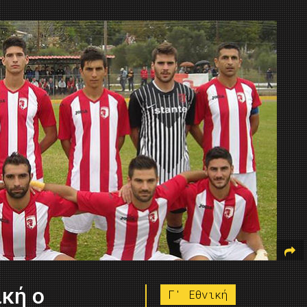
ική ο
Γ' Εθνική