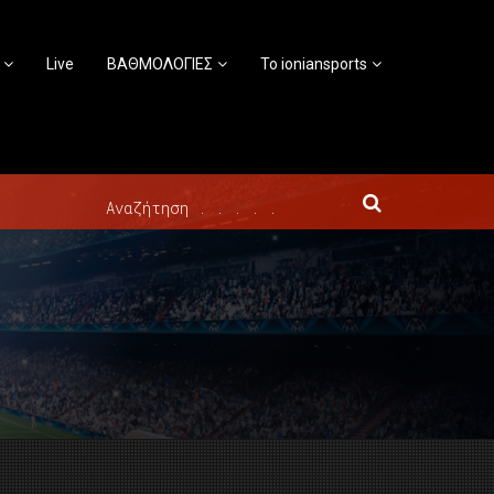
Live
ΒΑΘΜΟΛΟΓΙΕΣ
Το ioniansports