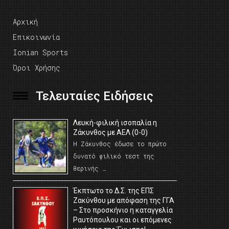
Αρχική
Επικοινωνία
Ionian Sports
Όροι Χρήσης
Τελευταίες Ειδήσεις
Λευκή-φιλική ισοπαλία η
Ζάκυνθος με ΑΕΛ (0-0)
Η Ζάκυνθος έδωσε το πρώτο
δυνατό φιλικό τεστ της
θερινής …
Έκπτωτο το Δ.Σ. της ΕΠΣ
Ζακύνθου με απόφαση της ΓΓΑ
– Στο προσκήνιο η καταγγελία
Ραυτόπουλου και οι επόμενες