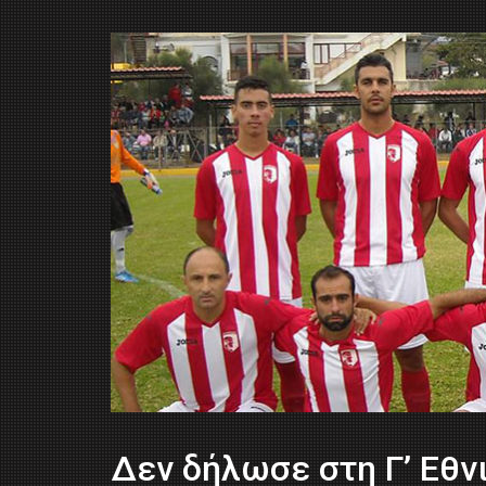
Δεν δήλωσε στη Γ’ Εθν