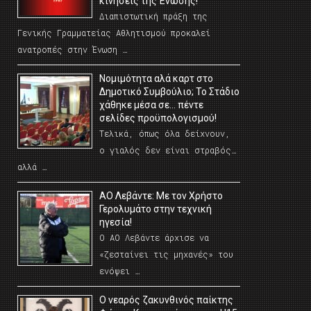
κινήσεις της Ένωσης!
Διαπιστωτική πράξη της
Γενικής Γραμματείας Αθλητισμού προκαλεί
ανατροπές στην Ένωση …
Νομιμότητα αλά καρτ στο
Δημοτικό Συμβούλιο; Το Στάδιο
χάθηκε μέσα σε… πέντε
σελίδες προϋπολογισμού!
Τελικά, όπως όλα δείχνουν,
ο γιαλός δεν είναι στραβός…
αλλά …
ΑΟ Λεβάντε: Με τον Χρήστο
Γερολυμάτο στην τεχνική
ηγεσία!
Ο ΑΟ Λεβάντε άρχισε να
«ζεσταίνει τις μηχανές» του
ενόψει …
O νεαρός ζακυνθινός παίκτης