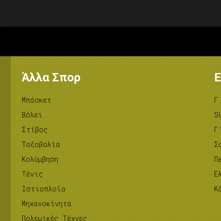
Άλλα Σπορ
Ε
Μπάσκετ
Γ
Βόλεϊ
S
Στίβος
Γ
Tοξοβολία
Σ
Κολύμβηση
Π
Τένις
Ε
Ιστιοπλοΐα
Κ
Μηχανοκίνητα
Πολεμικές Τέχνες