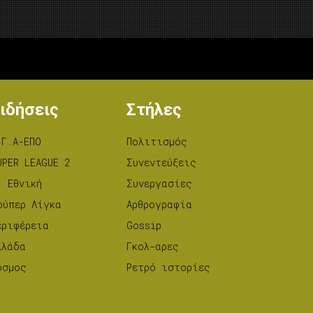
ιδήσεις
Στήλες
.Γ.Α-ΕΠΟ
Πολιτισμός
UPER LEAGUE 2
Συνεντεύξεις
’ Εθνική
Συνεργασίες
ούπερ Λίγκα
Αρθρογραφία
εριφέρεια
Gossip
λλάδα
Γκολ-αρες
όσμος
Ρετρό ιστορίες