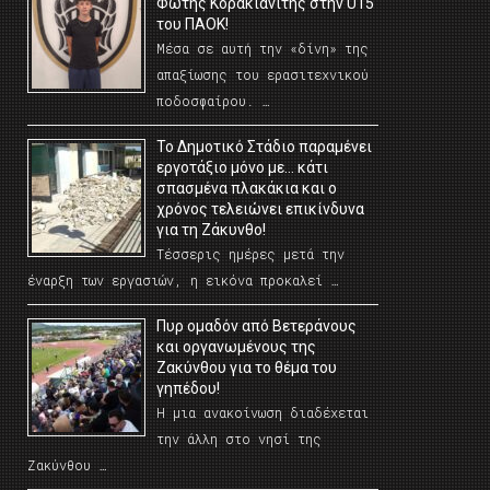
Φώτης Κορακιανίτης στην U15
του ΠΑΟΚ!
Μέσα σε αυτή την «δίνη» της
απαξίωσης του ερασιτεχνικού
ποδοσφαίρου. …
Το Δημοτικό Στάδιο παραμένει
εργοτάξιο μόνο με… κάτι
σπασμένα πλακάκια και ο
χρόνος τελειώνει επικίνδυνα
για τη Ζάκυνθο!
Τέσσερις ημέρες μετά την
έναρξη των εργασιών, η εικόνα προκαλεί …
Πυρ ομαδόν από Βετεράνους
και οργανωμένους της
Ζακύνθου για το θέμα του
γηπέδου!
Η μια ανακοίνωση διαδέχεται
την άλλη στο νησί της
Ζακύνθου …