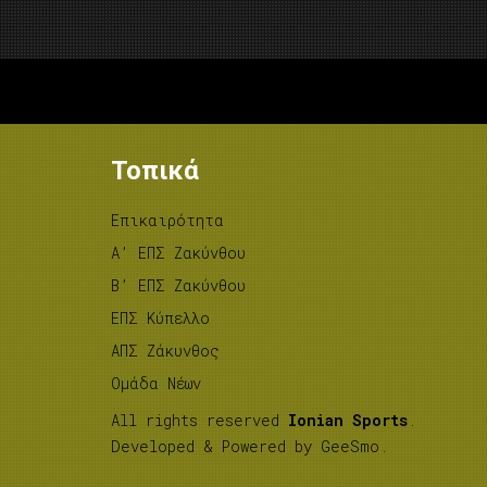
Τοπικά
Επικαιρότητα
A’ ΕΠΣ Ζακύνθου
B’ ΕΠΣ Ζακύνθου
ΕΠΣ Κύπελλο
ΑΠΣ Ζάκυνθος
Ομάδα Νέων
All rights reserved
Ionian Sports
.
Developed & Powered by
GeeSmo
.