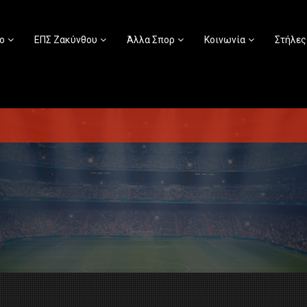
ο
ΕΠΣ Ζακύνθου
Άλλα Σπορ
Κοινωνία
Στήλες