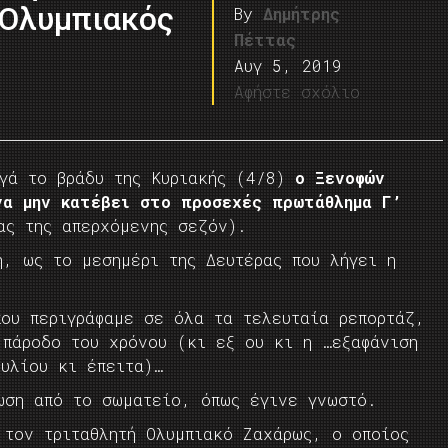
 Ολυμπιακός
By
Δημήτρης
Πέττας
Αυγ 5, 2019
Αφήστε σχόλιο
ργά το βράδυ της Κυριακής (4/8)
ο Ξενοφών
να μην κατέβει στο προσεχές πρωτάθλημα Γ’
ας της απερχόμενης σεζόν).
η, ως το μεσημέρι της Δευτέρας που λήγει η
που περιγράφαμε σε όλα τα τελευταία ρεπορτάζ,
 πάροδο του χρόνου (κι εξ ου κι η …εξαφάνιση
υλίου κι έπειτα)…
ωση από το σωματείο, όπως έγινε γνωστό.
 τον τριταθλητή Ολυμπιακό Ζαχάρως, ο οποίος