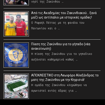
νησί της Ζακύνθου …
Από τις Ακαδημίες του Ζακυνθιακού… ξανά
μαζί ως αντίπαλοι με ιστορικές ομάδες!
Ο Ραφαήλ Πέττας με τη φανέλα του
Πανιωνίου και ο …
Πίεση της Ζακύνθου για το γήπεδο (νέα
ανακοίνωση)
Η πίεση της Ζακύνθου για το γηπεδικο
αυξάνεται καθημερινά καθώς …
AΠΟΚΛΕΙΣΤΙΚΟ στη Λεωφόρο Αλεξάνδρας το
ματς της Ζακύνθου με την Κηφισιά!
Η ομάδα της Ζακύνθου κληρώθηκε να
αγωνιστεί εντός έδρας για …