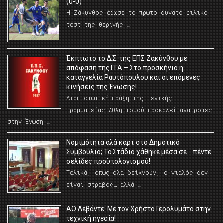
(0-0)
Η Ζάκυνθος έδωσε το πρώτο δυνατό φιλικό
τεστ της θερινής …
Έκπτωτο το Δ.Σ. της ΕΠΣ Ζακύνθου με
απόφαση της ΓΓΑ – Στο προσκήνιο η
καταγγελία Ραυτόπουλου και οι επόμενες
κινήσεις της Ένωσης!
Διαπιστωτική πράξη της Γενικής
Γραμματείας Αθλητισμού προκαλεί ανατροπές
στην Ένωση …
Νομιμότητα αλά καρτ στο Δημοτικό
Συμβούλιο; Το Στάδιο χάθηκε μέσα σε… πέντε
σελίδες προϋπολογισμού!
Τελικά, όπως όλα δείχνουν, ο γιαλός δεν
είναι στραβός… αλλά …
ΑΟ Λεβάντε: Με τον Χρήστο Γερολυμάτο στην
τεχνική ηγεσία!