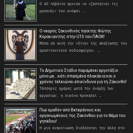
Ο ΑΟ Λεβάντε άρχισε να «ζεσταίνει τις
μηχανές» του ενόψει …
O νεαρός ζακυνθινός παίκτης Φώτης
Κορακιανίτης στην U15 του ΠΑΟΚ!
Μέσα σε αυτή την «δίνη» της απαξίωσης του
ερασιτεχνικού ποδοσφαίρου. …
Το Δημοτικό Στάδιο παραμένει εργοτάξιο
μόνο με… κάτι σπασμένα πλακάκια και ο
χρόνος τελειώνει επικίνδυνα για τη Ζάκυνθο!
Τέσσερις ημέρες μετά την έναρξη των
εργασιών, η εικόνα προκαλεί …
Πυρ ομαδόν από Βετεράνους και
οργανωμένους της Ζακύνθου για το θέμα του
γηπέδου!
Η μια ανακοίνωση διαδέχεται την άλλη στο