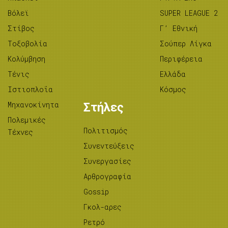
Βόλεϊ
SUPER LEAGUE 2
Στίβος
Γ’ Εθνική
Tοξοβολία
Σούπερ Λίγκα
Κολύμβηση
Περιφέρεια
Τένις
Ελλάδα
Ιστιοπλοΐα
Κόσμος
Μηχανοκίνητα
Στήλες
Πολεμικές
Πολιτισμός
Τέχνες
Συνεντεύξεις
Συνεργασίες
Αρθρογραφία
Gossip
Γκολ-αρες
Ρετρό