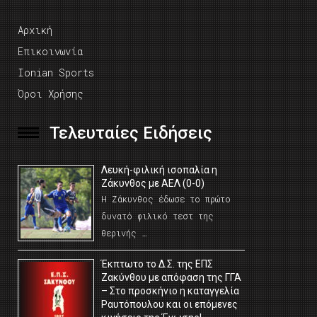
Αρχική
Επικοινωνία
Ionian Sports
Όροι Χρήσης
Τελευταίες Ειδήσεις
Λευκή-φιλική ισοπαλία η
Ζάκυνθος με ΑΕΛ (0-0)
Η Ζάκυνθος έδωσε το πρώτο
δυνατό φιλικό τεστ της
θερινής …
Έκπτωτο το Δ.Σ. της ΕΠΣ
Ζακύνθου με απόφαση της ΓΓΑ
– Στο προσκήνιο η καταγγελία
Ραυτόπουλου και οι επόμενες