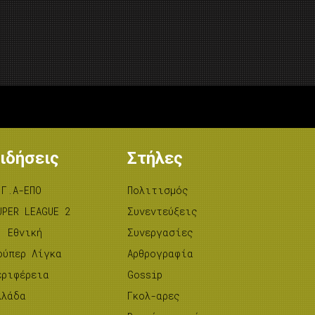
ιδήσεις
Στήλες
.Γ.Α-ΕΠΟ
Πολιτισμός
UPER LEAGUE 2
Συνεντεύξεις
’ Εθνική
Συνεργασίες
ούπερ Λίγκα
Αρθρογραφία
εριφέρεια
Gossip
λλάδα
Γκολ-αρες