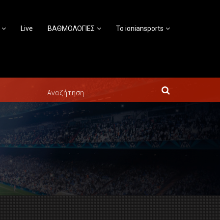
Live
ΒΑΘΜΟΛΟΓΙΕΣ
Το ioniansports