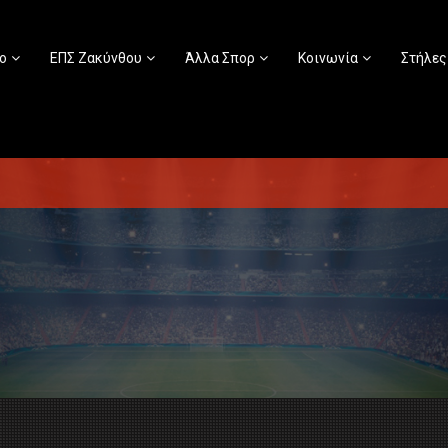
ο
ΕΠΣ Ζακύνθου
Άλλα Σπορ
Κοινωνία
Στήλες