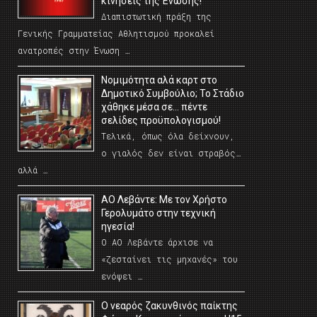
κινήσεις της Ένωσης!
Διαπιστωτική πράξη της
Γενικής Γραμματείας Αθλητισμού προκαλεί
ανατροπές στην Ένωση …
Νομιμότητα αλά καρτ στο
Δημοτικό Συμβούλιο; Το Στάδιο
χάθηκε μέσα σε… πέντε
σελίδες προϋπολογισμού!
Τελικά, όπως όλα δείχνουν,
ο γιαλός δεν είναι στραβός…
αλλά …
ΑΟ Λεβάντε: Με τον Χρήστο
Γερολυμάτο στην τεχνική
ηγεσία!
Ο ΑΟ Λεβάντε άρχισε να
«ζεσταίνει τις μηχανές» του
ενόψει …
O νεαρός ζακυνθινός παίκτης