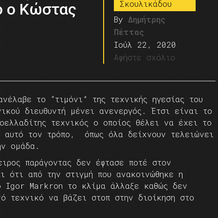
Σκουλικάδου
ό ο Κώστας
By
Δημήτρης
Πέττας
Ιούλ 22, 2020
Αφήστε σχόλιο
ανέλαβε το “τιμόνι” της τεχνικής ηγεσίας του
νικού διευθυντή μένει ανενεργός. Έτσι είναι το
οελλαδίτης τεχνικός ο οποίος θέλει να έχει το
ε αυτό τον τρόπο, όπως όλα δείχνουν τελειώνει
ην ομάδα.
ειρος παράγοντας δεν έφτασε ποτέ στον
αι ότι από την στιγμή που ανακοινώθηκε η
ό Igor Markron το κλίμα άλλαξε καθώς δεν
ό τεχνικό να βάζει στοπ στην διοίκηση στο