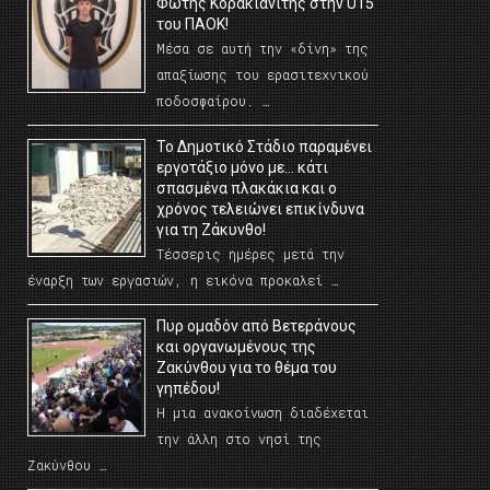
Φώτης Κορακιανίτης στην U15
του ΠΑΟΚ!
Μέσα σε αυτή την «δίνη» της
απαξίωσης του ερασιτεχνικού
ποδοσφαίρου. …
Το Δημοτικό Στάδιο παραμένει
εργοτάξιο μόνο με… κάτι
σπασμένα πλακάκια και ο
χρόνος τελειώνει επικίνδυνα
για τη Ζάκυνθο!
Τέσσερις ημέρες μετά την
έναρξη των εργασιών, η εικόνα προκαλεί …
Πυρ ομαδόν από Βετεράνους
και οργανωμένους της
Ζακύνθου για το θέμα του
γηπέδου!
Η μια ανακοίνωση διαδέχεται
την άλλη στο νησί της
Ζακύνθου …