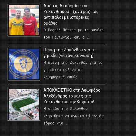
Από τις Ακαδημίες του
Ζακυνθιακού… ξανά μαζί ως
αντίπαλοι με ιστορικές
ομάδες!
Ο Ραφαήλ Πέττας με τη φανέλα
του Πανιωνίου και ο …
Πίεση της Ζακύνθου για το
γήπεδο (νέα ανακοίνωση)
Η πίεση της Ζακύνθου για το
γηπεδικο αυξάνεται
καθημερινά καθώς …
AΠΟΚΛΕΙΣΤΙΚΟ στη Λεωφόρο
Αλεξάνδρας το ματς της
Ζακύνθου με την Κηφισιά!
Η ομάδα της Ζακύνθου
κληρώθηκε να αγωνιστεί εντός
έδρας για …