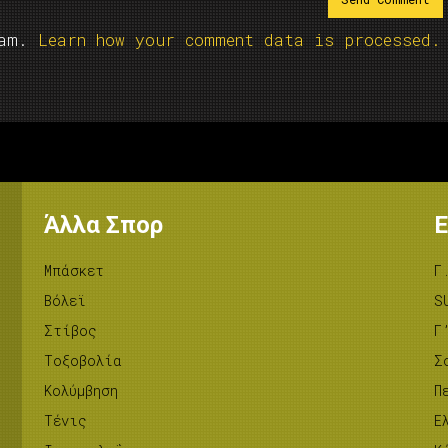
pam.
Learn how your comment data is processed.
Άλλα Σπορ
Ε
Μπάσκετ
Γ
Βόλεϊ
S
Στίβος
Γ
Tοξοβολία
Σ
Κολύμβηση
Π
Τένις
Ε