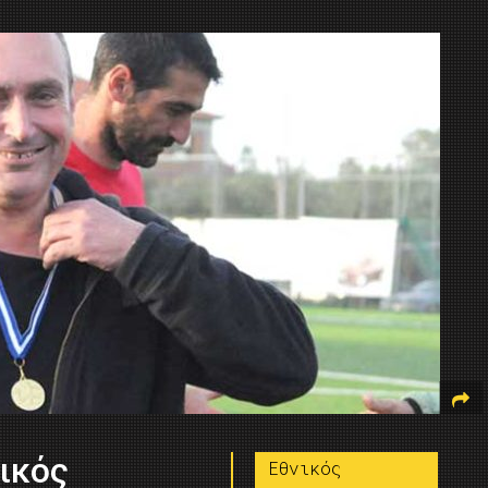
νικός
Εθνικός